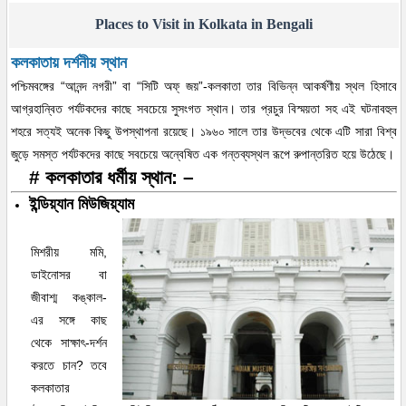
Places to Visit in Kolkata in Bengali
কলকাতায় দর্শনীয় স্থান
পশ্চিমবঙ্গের “আনন্দ নগরী” বা “সিটি অফ্ জয়”-কলকাতা তার বিভিন্ন আকর্ষণীয় স্থল হিসাবে
আগ্রহান্বিত পর্যটকদের কাছে সবচেয়ে সুসংগত স্থান। তার প্রচুর বিস্ময়তা সহ এই ঘটনাবহুল
শহরে সত্যই অনেক কিছু উপস্থাপনা রয়েছে। ১৯৬০ সালে তার উদ্ভবের থেকে এটি সারা বিশ্ব
জুড়ে সমস্ত পর্যটকদের কাছে সবচেয়ে অন্বেষিত এক গন্তব্যস্থল রূপে রুপান্তরিত হয়ে উঠেছে।
# কলকাতার ধর্মীয় স্থান: –
ইন্ডিয়্যান মিউজিয়্যাম
মিশরীয় মমি,
ডাইনোসর বা
জীবাশ্ম কঙ্কাল-
এর সঙ্গে কাছ
থেকে সাক্ষাৎ-দর্শন
করতে চান? তবে
কলকাতার