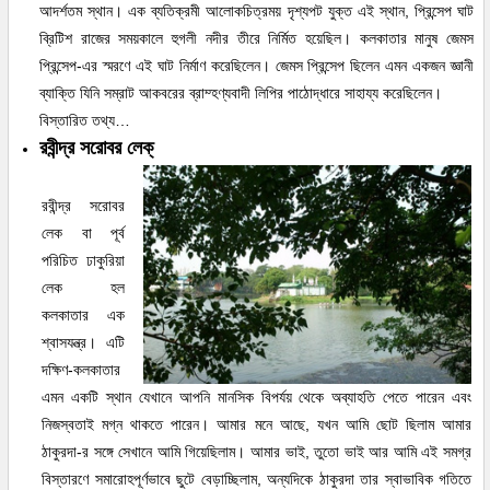
আদর্শতম স্থান। এক ব্যতিক্রমী আলোকচিত্রময় দৃশ্যপট যুক্ত এই স্থান, প্রিন্সেপ ঘাট
ব্রিটিশ রাজের সময়কালে হুগলী নদীর তীরে নির্মিত হয়েছিল। কলকাতার মানুষ জেমস
প্রিন্সেপ-এর স্মরণে এই ঘাট নির্মাণ করেছিলেন। জেমস প্রিন্সেপ ছিলেন এমন একজন জ্ঞানী
ব্যাক্তি যিনি সম্রাট আকবরের ব্রাম্হণ্যবাদী লিপির পাঠোদ্ধারে সাহায্য করেছিলেন।
বিস্তারিত তথ্য…
রবীন্দ্র সরোবর লেক্
রবীন্দ্র সরোবর
লেক বা পূর্ব
পরিচিত ঢাকুরিয়া
লেক হল
কলকাতার এক
শ্বাসযন্ত্র। এটি
দক্ষিণ-কলকাতার
এমন একটি স্থান যেখানে আপনি মানসিক বিপর্যয় থেকে অব্যাহতি পেতে পারেন এবং
নিজস্বতাই মগ্ন থাকতে পারেন। আমার মনে আছে, যখন আমি ছোট ছিলাম আমার
ঠাকুরদা-র সঙ্গে সেখানে আমি গিয়েছিলাম। আমার ভাই, তুতো ভাই আর আমি এই সমগ্র
বিস্তারণে সমারোহপূর্ণভাবে ছুটে বেড়াচ্ছিলাম, অন্যদিকে ঠাকুরদা তার স্বাভাবিক গতিতে