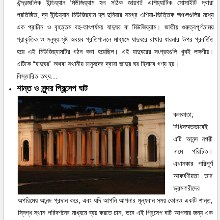
ঐন্দ্রজালিক ইন্ডিয়্যান মিউজিয়্যাম হল সঠিক জায়গা! এশিয়্যাটিক সোসাইটি দ্বারা
প্রতিষ্ঠিত, দ্য ইন্ডিয়্যান মিউজিয়্যাম হল দুনিয়ার সমগ্র এশিয়া-ভিত্তিক অঞ্চলগুলির মধ্যে
এক প্রাচীন ও বৃহত্তম বহু-তাৎপর্যময় যাদুঘর বা মিউজিয়্যাম। জাতীয় গুরুত্বপূর্ণতাময়
প্রাকৃতিক ও মনুষ্য-সৃষ্ট অবয়ব প্রতিপালনে মাধ্যমে যাদুঘরে রাখার ধারনার উপর প্রবর্তিত
হয়ে এই মিউজিয়্যামটির গঠন করা হয়েছিল। এই যাদুঘরের সংগ্রহগুলি খুবই লক্ষণীয়।
এটিকে “যাদুঘর” অথবা স্থানীয় মানুষদের দ্বারা জাদুর ঘর হিসাবে গণ্য হয়।
বিস্তারিত তথ্য…
শান্ত ও সুন্দর প্রিন্সেপ ঘাট
কলকাতা,
বিধিসম্মতভাবেই
এটি আনন্দ নগরী
নামে পরিচিত।
এখানকার পরিপূর্ণ
আকর্ষণীয়তা তার
ভ্রমণারীদের
অপরিমেয় আনন্দ প্রদান করে, এবং যদি আপনি আপনার মূল্যবান সময় কোনও একটি শান্ত,
স্নিগ্ধ স্থান পরিদর্শনের মাধ্যমে ব্যয় করতে চান, তবে এই প্রিন্সেপ ঘাট আপনার জন্য এক