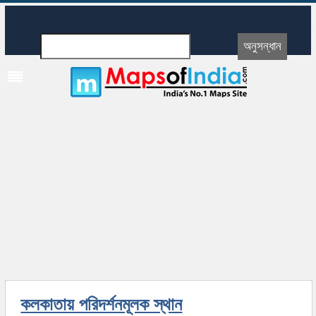
কলকাতায় পরিদর্শনমূলক স্থান