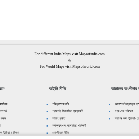
For different India Maps visit Mapsofindia.com
&
For World Maps visit Mapsofworld.com
রা?
আইনি নীতি
আমাদের অংশীদার হ
ার্যালয়
পরিত্যাগের দাবি
আমাদের উদ্যোক্তা হয়
ম্পর্কে
প্রায়শই জিজ্ঞাসিত প্রশ্নাবলী
পণ্য এবং পরিষেবা
 করুন
সার্ফিং চুক্তি
ম্যাপস অফ ইন্ডিয়া- তে
়া
সর্বস্বত্ত্ব এবং ব্যবহারের শর্তাবলী
ফ ইন্ডিয়া-র বিবরণ
গোপনীয়তা নীতি