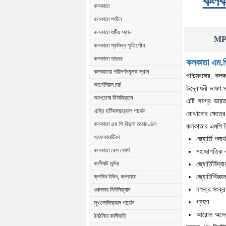
কলকা
কলকাতা
কলকাতা পর্যটন
কলকাতা ধর্মীয় স্থান
MP 
কলকাতা প্রসিদ্ধ স্মৃতিসৌধ
কলকাতা যাদুঘর
কলকাতা এম.পি
কলকাতায় পরিদর্শনমূলক স্থান
পশ্চিমবঙ্গের, ক
আর্মেনিয়ান চার্চ
উদ্বোধনী ভাষণ স
আশুতোষ মিউজিয়্যাম
এটি সমগ্র ভারত 
এগ্রি হর্টিকালচার‍্যাল গার্ডেন
বোঝানোর ক্ষেত্র
কলকাতা এম.পি.বিড়লা তারামণ্ডল
কলকাতার এমপি বি
অ্যাকোয়াটিকা
জ্যোর্তি পদার্থ
কলকাতা রেস কোর্স
মহাজাগতিক ব
জ্যোর্তির্বিদ্
কালীঘাট মন্দির
জ্যোর্তির্বিজ্ঞা
ক্লাউন টাউন, কলকাতা
নক্ষত্র সংক্
গুরুসদয় মিউজিয়্যাম
গ্রহণ
জুওলোজিক্যাল গার্ডেন
আরোও অনেক
ঠনঠনিয়া কালীবাড়ি