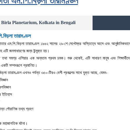
তা এম.পি.বিড়লা তারামণ্ডল
Birla Planetarium, Kolkata in Bengali
.বিড়লা তারামণ্ডল
লকাতার এম.পি.বিড়লা তারামণ্ডল ১৯৬২ সালের ২৯-শে সেপ্টেম্বর অস্তিত্বে আসে এবং আনুষ্ঠানিক
হ এটি জনসাধারণের জন্য উন্মুক্ত হয়।
তথা সমগ্র এশিয়ার এক অন্যতম প্রথম চমক। শুরু থেকেই, এটি সাধারণ মানুষ এবং শিক্ষার্থীদের 
ে একটি সম্পদরূপে প্রমাণিত।
ড়লা তারামণ্ডল এখনও পর্যন্ত ৩৫০-টিরও বেশী প্রকল্পের সাথে যুক্ত আছে, যেমন-
বিজ্ঞান
লবিজ্ঞান
যার ইতিহাস
ন
রান্ত পৌরাণিক তথ্য গ্রহণ
 মহাজাগতিক ঘটনা।