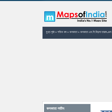
মুখ্য পৃষ্ঠা
»
পশ্চিম বঙ্গ
»
কলকাতা
»
কলকাতা এম.পি.বিড়লা তারামণ্ডল
কলকাতা পর্যটন