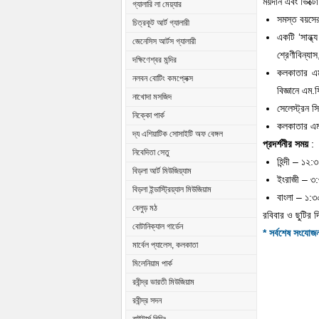
ময়দান এবং ভিক্ট
গ্যালারি লা মেয়্যার
সমস্ত বয়সের
চিত্রকূট আর্ট গ্যালারী
একটি ‘সান্ধ্য
জেনেসিস আর্টস গ্যালারী
শ্রেণীবিন্যা
দক্ষিণেশ্বর মন্দির
কলকাতার এম.
নলবন বোটিং কমপ্লেক্স
বিজ্ঞানে এম.
নাখোদা মসজিদ
সেলেস্ট্রন স
নিক্কো পার্ক
কলকাতার এম 
দ্য এশিয়াটিক সোসাইটি অফ বেঙ্গল
প্রদর্শনীর সময়
:
নিবেদিতা সেতু
হিন্দী – ১২
বিড়লা আর্ট মিউজিয়্যাম
ইংরাজী – ৩:
বিড়লা ইন্ডাস্ট্রিয়্যাল মিউজিয়াম
বাংলা – ১:৩
বেলুড় মঠ
রবিবার ও ছুটির 
বোটানিক্যাল গার্ডেন
* সর্বশেষ সংযোজ
মার্বেল প্যালেস, কলকাতা
মিলেনিয়াম পার্ক
রবীন্দ্র ভারতী মিউজিয়াম
রবীন্দ্র সদন