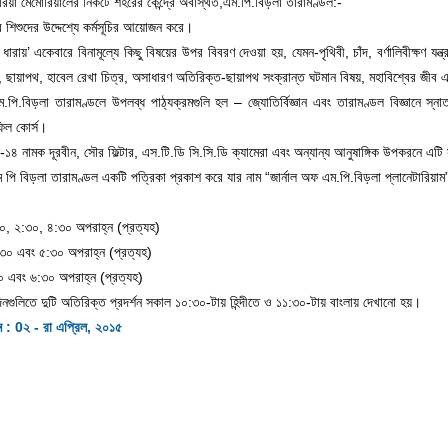
োরিয়া মেমোরিয়ালের নিকটে শহরের কেন্দ্রে অবস্থিত,এম.পি.বিড়লা তারামণ্ডল:-
 শিশুদের উদ্দেশ্যে কর্মসূচির আয়োজন করে।
 ধারায়’ একেবারে বিনামূল্যে কিছু বিষয়ের উপর বিবরণ দেওয়া হয়, যেমন-পৃথিবী, চাঁদ, বর্ণালিবীক্ষণ যন্ত্র,
স, ছায়াপথ, হাবেল রেখা চিত্র, অসাধারণ অতিরিক্ত-ছায়াপথ সংক্রান্ত ঘটমান বিষয়, মহাবিশ্বের জীব এ
পি.বিড়লা তারামণ্ডলে উপলব্ধ পাঠ্যক্রমগুলি হল – জ্যোতির্বিজ্ঞান এবং তারামণ্ডল বিজ্ঞানে স্না
ফিল কোর্স।
ি-১৪ নামক দূরবীন, সৌর ফিল্টার, এস.টি.ডি সি.সি.ডি ক্যামেরা এবং অন্যান্য আনুষাঙ্গিক উপকরনে এটি 
পি বিড়লা তারামণ্ডল একটি পত্রিকা প্রকাশ করে যার নাম “জার্নাল অফ এম.পি.বিড়লা প্লানেটারিয়
:৩০, ২:৩০, ৪:৩০ অপরাহ্ন (প্রত্যহ)
৩০ এবং ৫:৩০ অপরাহ্ন (প্রত্যহ)
০ এবং ৬:৩০ অপরাহ্ন (প্রত্যহ)
দিনগুলিতে দুটি অতিরিক্ত প্রদর্শন সকাল ১০:৩০-টায় হিন্দীতে ও ১১:৩০-টায় বাংলায় দেখানো হয়।
ন : 0২ - রা এপ্রিল, ২০১৫