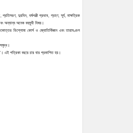
 প্রতিসরণ, দুরবিন, বর্ষপঞ্জী প্রভাব, গ্রহণ, সূর্য, নাক্ষত্রিক
বং অন্যান্য অনেক বহুমুখী বিষয়।
তকোত্তর ডিপ্লোমা কোর্স ও জ্যোতির্বিজ্ঞান এবং তারামণ্ডল
সমৃদ্ধ।
াম”। এই পত্রিকা বছরে চার বার প্রকাশিত হয়।