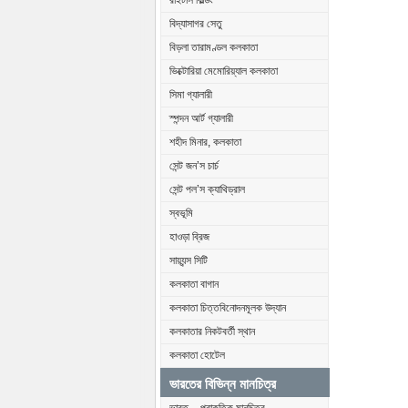
রাইটার্স বিল্ডিং
বিদ্যাসাগর সেতু
বিড়লা তারামণ্ডল কলকাতা
ভিক্টোরিয়া মেমোরিয়্যাল কলকাতা
সিমা গ্যালারী
স্পন্দন আর্ট গ্যালারী
শহীদ মিনার, কলকাতা
সেন্ট জন’স চার্চ
সেন্ট পল’স ক্যাথিড্রাল
স্বভূমি
হাওড়া ব্রিজ
সায়্যন্স সিটি
কলকাতা বাগান
কলকাতা চিত্তবিনোদনমূলক উদ্যান
কলকাতার নিকটবর্তী স্থান
কলকাতা হোটেল
ভারতের বিভিন্ন মানচিত্র