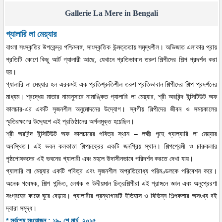
Gallerie La Mere in Bengali
গ্যালারি লা মেয়্যার
বাংলা সংস্কৃতির উপকেন্দ্র পশ্চিমবঙ্গ, সাংস্কৃতিক উন্মত্ততায় সমৃদ্ধশীল। অভিজাত এলাকার প্রায়
প্রতিটি কোণে কিছু আর্ট গ্যালারী আছে, যেখানে প্রতিভাবান তরুণ শিল্পীদের শিল্প প্রদর্শন করা
হয়।
গ্যালারি লা মেয়্যার হল এরকমই এক প্রতিশ্রুতিশীল তরুণ প্রতিভাবান শিল্পীদের শিল্প প্রদর্শনের
মাধ্যম। শ্রদ্ধেয় মাতার নামানুসারে নামাঙ্কিত গ্যালারি লা মেয়্যার, শ্রী অরবিন্দ ইন্সিটিউট অফ
কালচার-এর একটি সৃজনশীল অনুমোদনের উদ্যোগ। স্বর্গীয় শিল্পীদের জীবন ও সময়কালের
স্মৃতিরক্ষণের উদ্দ্যেশে এই প্রতিষ্ঠানের অর্গলমুক্ত হয়েছিল।
শ্রী অরবিন্দ ইন্সিটিউট অফ কালচারের পবিত্র স্থান – লক্ষ্মী গৃহে গ্যাল্যারি লা মেয়্যার
অবস্থিত। এই ভবন কলকাতা শিল্পচক্রের একটি জনপ্রিয় স্থান। শিল্পপ্রেমী ও চারুকলার
পৃষ্ঠপোষকদের এই ভবনের গ্যালারী এবং মহলে উদাসীনভাবে পরিদর্শন করতে দেখা যায়।
গ্যালারি লা মেয়্যার একটি পবিত্র এবং সৃজনশীল অপ্রতিরোধ্য পরিমণ্ডলকে পরিবেশন করে।
অনেক গবেষক, শিল্প পন্ডিত, লেখক ও উদীয়মান চিত্রশিল্পীরা এই প্রাঙ্গনে জ্ঞান এবং অনুপ্রেরণা
সংগ্রহের কাজে ঘুরে বেড়ায়। গ্যালারীর গ্রন্থাগারটি ইতিহাস ও বিভিন্ন শিল্পকলার অসংখ্য বই
দ্বারা সমৃদ্ধ।
* সর্বশেষ সংযোজন : ১৯- শে মার্চ, ২০১৫