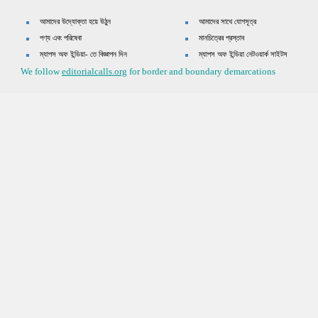
আমাদের উদ্যোক্তা হয়ে উঠুন
আমাদের সাথে যোগসূত্র
পণ্য এবং পরিষেবা
মানচিত্রের প্রস্তাব
ম্যাপস অফ ইন্ডিয়া- তে বিজ্ঞাপন দিন
ম্যাপস অফ ইন্ডিয়া নেটওয়ার্ক সাইটস
We follow
editorialcalls.org
for border and boundary demarcations