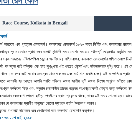
তা রেস কোর্স
Race Course, Kolkata in Bengali
োর্স
স ভারতের এক বৃহত্তম রেসকোর্স। কলকাতার রেসকোর্স ১৮২০ সালে নির্মিত এবং কলকাতার রয়্যাল ট
ৌড়ের স্থান যেখানে প্রতি বছর একটি সুনির্দিষ্ট সময়ে দেশের সবচেয়ে মর্যাদাপূর্ণ ঘোড়দৌড় অনুষ্ঠা
 সবুজ ময়দানের দক্ষিণ-পশ্চিম কেন্দ্রে অবস্থিত। পশ্চিমবঙ্গের, কলকাতা রেসকোর্সের পশ্চিম কোণে ভিক
র ঘন সবুজ পারিপার্শ্বিক এবং তার সুশৃঙ্খলা এই শহরের সৌন্দর্য এবং জাঁকজমককে বৃদ্ধি করে। এই ঘো
ে থাকে। তারপর এটি আবার নভেম্বর মাসে শুরু হয় এবং মার্চ মাস অবধি চলে। এই মাসগুলিতে প্রত
তে আগ্রহী হন তাহলে আপনি প্রতি শনিবার অথবা জাতীয় ছুটি অথবা বিশেষ অনুষ্ঠান গুলিতে রেস
 সংখ্যক দর্শকদের ভিড় এবং অনুষ্ঠান চলাকালীন তাদের পছন্দের অংশগ্রহণকারী ঘোড়ার জন্য দর্শকদের উ
 কলকাতার রেসকোর্স পোলো ক্রীড়া প্রেমীদের দ্বারা প্রবৃত্ত থাকে, কারন এই সময়ে পোলো ম্যাচ
বেন যে কলকাতার স্থানীয় মানুষেরা পোলো ম্যাচকে কতটা উপভোগ করেন।
র ফুলের বাগানটি সারাবছর ধরে দেখাশোনা করে কলকাতা রেসকোর্স কর্তৃপক্ষ।
 : ৩০ - শে মার্চ, ২০১৫