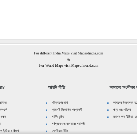
For different India Maps visit Mapsofindia.com
&
For World Maps visit Mapsofworld.com
রা?
আইনি নীতি
আমাদের অংশীদার হ
ার্যালয়
পরিত্যাগের দাবি
আমাদের উদ্যোক্তা হয়
ম্পর্কে
প্রায়শই জিজ্ঞাসিত প্রশ্নাবলী
পণ্য এবং পরিষেবা
 করুন
সার্ফিং চুক্তি
ম্যাপস অফ ইন্ডিয়া- তে
়া
সর্বস্বত্ত্ব এবং ব্যবহারের শর্তাবলী
ফ ইন্ডিয়া-র বিবরণ
গোপনীয়তা নীতি