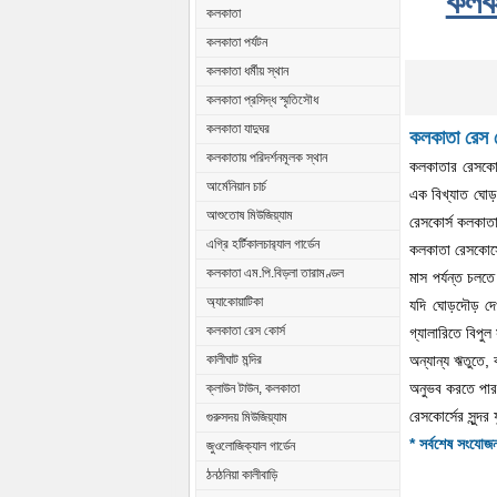
কলকা
কলকাতা
কলকাতা পর্যটন
কলকাতা ধর্মীয় স্থান
কলকাতা প্রসিদ্ধ স্মৃতিসৌধ
কলকাতা যাদুঘর
কলকাতা রেস ক
কলকাতায় পরিদর্শনমূলক স্থান
কলকাতার রেসকোর্
আর্মেনিয়ান চার্চ
এক বিখ্যাত ঘোড়দ
আশুতোষ মিউজিয়্যাম
রেসকোর্স কলকাতার
এগ্রি হর্টিকালচার‍্যাল গার্ডেন
কলকাতা রেসকোর্সে
কলকাতা এম.পি.বিড়লা তারামণ্ডল
মাস পর্যন্ত চলত
অ্যাকোয়াটিকা
যদি ঘোড়দৌড় দেখ
কলকাতা রেস কোর্স
গ্যালারিতে বিপুল
অন্যান্য ঋতুতে,
কালীঘাট মন্দির
অনুভব করতে পার
ক্লাউন টাউন, কলকাতা
রেসকোর্সের সুন্দ
গুরুসদয় মিউজিয়্যাম
* সর্বশেষ সংযোজন
জুওলোজিক্যাল গার্ডেন
ঠনঠনিয়া কালীবাড়ি