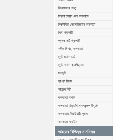
রাইটার্স বিল্ডিং
বিদ্যাসাগর সেতু
বিড়লা তারামণ্ডল কলকাতা
ভিক্টোরিয়া মেমোরিয়্যাল কলকাতা
সিমা গ্যালারী
স্পন্দন আর্ট গ্যালারী
শহীদ মিনার, কলকাতা
সেন্ট জন’স চার্চ
সেন্ট পল’স ক্যাথিড্রাল
স্বভূমি
হাওড়া ব্রিজ
সায়্যন্স সিটি
কলকাতা বাগান
কলকাতা চিত্তবিনোদনমূলক উদ্যান
কলকাতার নিকটবর্তী স্থান
কলকাতা হোটেল
ভারতের বিভিন্ন মানচিত্র