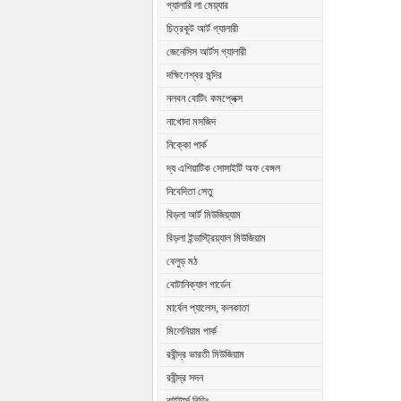
গ্যালারি লা মেয়্যার
চিত্রকূট আর্ট গ্যালারী
জেনেসিস আর্টস গ্যালারী
দক্ষিণেশ্বর মন্দির
নলবন বোটিং কমপ্লেক্স
নাখোদা মসজিদ
নিক্কো পার্ক
দ্য এশিয়াটিক সোসাইটি অফ বেঙ্গল
নিবেদিতা সেতু
বিড়লা আর্ট মিউজিয়্যাম
বিড়লা ইন্ডাস্ট্রিয়্যাল মিউজিয়াম
বেলুড় মঠ
বোটানিক্যাল গার্ডেন
মার্বেল প্যালেস, কলকাতা
মিলেনিয়াম পার্ক
রবীন্দ্র ভারতী মিউজিয়াম
রবীন্দ্র সদন