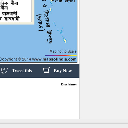
Tweet this
Buy Now
Disclaimer