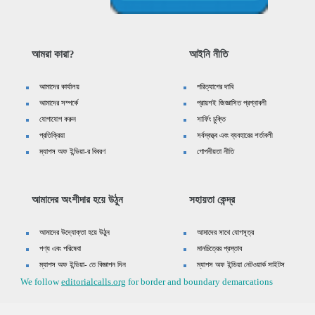
আমরা কারা?
আইনি নীতি
আমাদের কার্যালয়
পরিত্যাগের দাবি
আমাদের সম্পর্কে
প্রায়শই জিজ্ঞাসিত প্রশ্নাবলী
যোগাযোগ করুন
সার্ফিং চুক্তি
প্রতিক্রিয়া
সর্বস্বত্ত্ব এবং ব্যবহারের শর্তাবলী
ম্যাপস অফ ইন্ডিয়া-র বিবরণ
গোপনীয়তা নীতি
আমাদের অংশীদার হয়ে উঠুন
সহায়তা কেন্দ্র
আমাদের উদ্যোক্তা হয়ে উঠুন
আমাদের সাথে যোগসূত্র
পণ্য এবং পরিষেবা
মানচিত্রের প্রস্তাব
ম্যাপস অফ ইন্ডিয়া- তে বিজ্ঞাপন দিন
ম্যাপস অফ ইন্ডিয়া নেটওয়ার্ক সাইটস
We follow
editorialcalls.org
for border and boundary demarcations