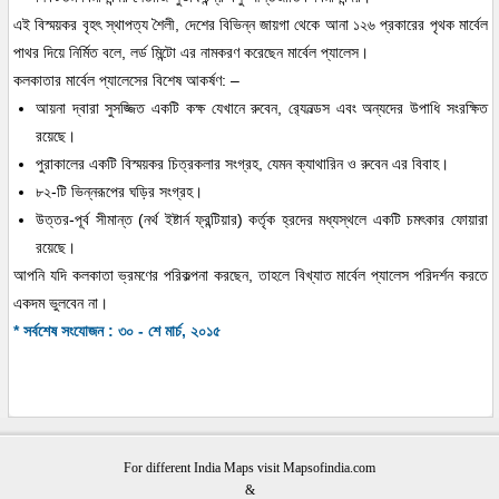
এই বিস্ময়কর বৃহৎ স্থাপত্য শৈলী, দেশের বিভিন্ন জায়গা থেকে আনা ১২৬ প্রকারের পৃথক মার্বেল
পাথর দিয়ে নির্মিত বলে, লর্ড মিন্টো এর নামকরণ করেছেন মার্বেল প্যালেস।
কলকাতার মার্বেল প্যালেসের বিশেষ আকর্ষণ: –
আয়না দ্বারা সুসজ্জিত একটি কক্ষ যেখানে রুবেন, র‍্যেনল্ডস এবং অন্যদের উপাধি সংরক্ষিত
রয়েছে।
পুরাকালের একটি বিস্ময়কর চিত্রকলার সংগ্রহ, যেমন ক্যাথারিন ও রুবেন এর বিবাহ।
৮২-টি ভিন্নরূপের ঘড়ির সংগ্রহ।
উত্তর-পূর্ব সীমান্ত (নর্থ ইষ্টার্ন ফ্রন্টিয়ার) কর্তৃক হ্রদের মধ্যস্থলে একটি চমৎকার ফোয়ারা
রয়েছে।
আপনি যদি কলকাতা ভ্রমণের পরিকল্পনা করছেন, তাহলে বিখ্যাত মার্বেল প্যালেস পরিদর্শন করতে
একদম ভুলবেন না।
* সর্বশেষ সংযোজন : ৩০ - শে মার্চ, ২০১৫
For different India Maps visit Mapsofindia.com
&