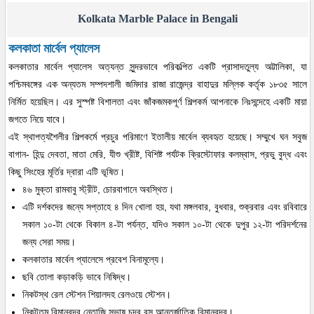
Kolkata Marble Palace in Bengali
কলকাতা মার্বেল প্যালেস
কলকাতার মার্বেল প্যালেস অত্যন্ত সুন্দরভাবে পরিকল্পিত একটি প্রাসাদতুল্য অট্টালিকা, যা
পশ্চিমবঙ্গের এক অন্যতম সম্পদশালী জমিদার রাজা রাজেন্দ্র বাহাদুর মল্লিক কর্তৃক ১৮৩৫ সালে
নির্মিত হয়েছিল। এর সুস্পষ্ট বিশালতা এবং জাঁকজমকপূর্ণ শিল্পকর্ম আপনাকে নিঃসন্দেহে একটি মায়া
জগতে নিয়ে যাবে।
এই স্থাপত্যশৈলীর শিল্পকর্মে প্রচুর পরিমাণে ইতালীয় মার্বেল ব্যবহৃত হয়েছে। সম্মুখে ঘন সবুজ
বাগান- হিন্দু দেবতা, মাতা মেরি, যীশু খ্রীষ্ট, বিশিষ্ট পর্যটক ক্রিস্টোফার কলম্বাস, প্রভু বুদ্ধ এবং
কিছু সিংহের মূর্তির দ্বারা এটি ভূষিত।
৪৬ মুক্তা রামবাবু স্ট্রীট, চোরবাগানে অবস্থিত।
এটি দর্শকদের জন্যে সপ্তাহে ৪ দিন খোলা হয়, যথা মঙ্গলবার, বুধবার, শুক্রবার এবং রবিবারে
সকাল ১০-টা থেকে বিকাল ৪-টা পর্যন্ত, যদিও সকাল ১০-টা থেকে দুপুর ১২-টা পরিদর্শনের
জন্য সেরা সময়।
কলকাতার মার্বেল প্যালেসে প্রবেশ বিনামূল্যে।
ছবি তোলা কড়াকড়ি ভাবে নিষিদ্ধ।
নিকটস্থ রেল স্টেশন শিয়ালদহ রেলওয়ে স্টেশন।
নিকটতম বিমানবন্দর নেতাজি সুভাষ চন্দ্র বসু আন্তর্জাতিক বিমানবন্দর।