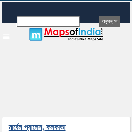
মার্বেল প্যালেস, কলকাতা