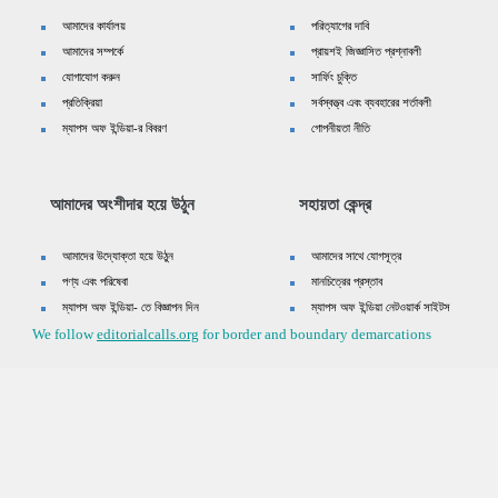
আমাদের কার্যালয়
পরিত্যাগের দাবি
আমাদের সম্পর্কে
প্রায়শই জিজ্ঞাসিত প্রশ্নাবলী
যোগাযোগ করুন
সার্ফিং চুক্তি
প্রতিক্রিয়া
সর্বস্বত্ত্ব এবং ব্যবহারের শর্তাবলী
ম্যাপস অফ ইন্ডিয়া-র বিবরণ
গোপনীয়তা নীতি
আমাদের অংশীদার হয়ে উঠুন
সহায়তা কেন্দ্র
আমাদের উদ্যোক্তা হয়ে উঠুন
আমাদের সাথে যোগসূত্র
পণ্য এবং পরিষেবা
মানচিত্রের প্রস্তাব
ম্যাপস অফ ইন্ডিয়া- তে বিজ্ঞাপন দিন
ম্যাপস অফ ইন্ডিয়া নেটওয়ার্ক সাইটস
We follow
editorialcalls.org
for border and boundary demarcations