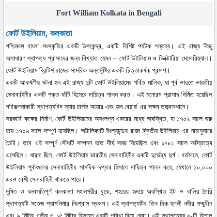
Fort William Kolkata in Bengali
ফোর্ট উইলিয়াম, কলকাতা
পশ্চিমবঙ্গ বাংলা সংস্কৃতির একটি উপকেন্দ্র, একটি বিশিষ্ট পর্যটক গন্তব্য। এই রাজ্য কিছু
অসাধারণ স্থাপত্য প্রাসাদের জন্য বিখ্যাত যেমন – ফোর্ট উইলিয়াম ও ভিক্টোরিয়া মেমোরিয়্যাল।
ফোর্ট উইলিয়াম ব্রিটিশ রাজের সামরিক অন্তর্দৃষ্টির একটি চিত্তাকর্ষক প্রমাণ।
একটি আকর্ষণীয় ঘটনা হল এই রাজ্য দুটি ফোর্ট উইলিয়ামের গর্বিত মালিক, যা পূর্ব ভারতে ভারতীয়
সেনাবাহিনীর একটি শক্ত ঘাঁটি হিসেবে দায়িত্ব পালন করত। এই মনোরম প্রাসাদ নির্মিত হয়েছিল
পরিকল্পনাকারী স্থাপত্যবিদ স্যার চার্লস আয়ার এবং জন বেয়ার্ড এর সক্ষম তত্ত্বাবধানে।
সরকারি কক্ষের নির্মাণ, ফোর্ট উইলিয়ামের অসংলগ্ন একরের মধ্যে অবস্থিত, যা ১৭০২ সালে শুরু
হয়ে ১৭০৬ সালে সম্পূর্ণ হয়েছিল। অট্টালিকাটি ইংল্যান্ডের রাজা দ্বিতীয় উইলিয়াম এর নামানুসারে
তৈরি। তবে এই সম্পূর্ণ সৌধটি সম্পন্ন হতে দীর্ঘ সময় নিয়েছিল এবং ১৭৮১ সালে অস্তিত্বে
এসেছিল। ধারনা ছিল, ফোর্ট উইলিয়াম ভারতীয় সেনাবাহিনীর একটি দুর্ভেদ্য দুর্গ। বর্তমানে, ফোর্ট
উইলিয়াম পূর্বাঞ্চলের সেনাবাহিনীর সামরিক দপ্তর হিসাবে দায়িত্ব পালন করে, যেখানে ১০,০০০
এরও বেশী সেনাবাহিনী থাকতে পারে।
দূষিত ও ঘনবসতিপূর্ণ কলকাতা মহানগরীর বুকে, শহরের হৃদয়ে অবস্থিত ইট ও বালির তৈরি
স্থাপত্যটি সতেজ শ্যামলিমা‍র নিঃশ্বাস স্বরূপ। এই স্থাপত্যটির তিন দিক হুগলী নদীর সম্মুখীন
এবং ৯ মিটার গভীর ও ১৫ মিটার বিস্তৃত একটি পরিখা দিয়ে ঘেরা। এই স্থাপত্যের ৬-টি বিশাল