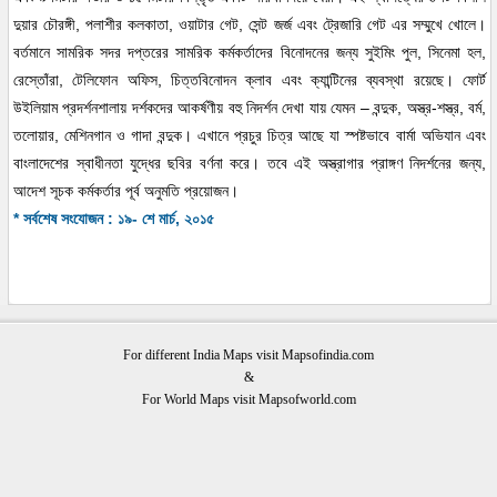
দুয়ার চৌরঙ্গী, পলাশীর কলকাতা, ওয়াটার গেট, সেন্ট জর্জ এবং ট্রেজারি গেট এর সম্মুখে খোলে।
বর্তমানে সামরিক সদর দপ্তরের সামরিক কর্মকর্তাদের বিনোদনের জন্য সুইমিং পুল, সিনেমা হল,
রেস্তোঁরা, টেলিফোন অফিস, চিত্তবিনোদন ক্লাব এবং ক্যান্টিনের ব্যবস্থা রয়েছে। ফোর্ট
উইলিয়াম প্রদর্শনশালায় দর্শকদের আকর্ষণীয় বহু নিদর্শন দেখা যায় যেমন – বন্দুক, অস্ত্র-শস্ত্র, বর্ম,
তলোয়ার, মেশিনগান ও গাদা বন্দুক। এখানে প্রচুর চিত্র আছে যা স্পষ্টভাবে বার্মা অভিযান এবং
বাংলাদেশের স্বাধীনতা যুদ্ধের ছবির বর্ণনা করে। তবে এই অস্ত্রাগার প্রাঙ্গণ নিদর্শনের জন্য,
আদেশ সূচক কর্মকর্তার পূর্ব অনুমতি প্রয়োজন।
* সর্বশেষ সংযোজন : ১৯- শে মার্চ, ২০১৫
For different India Maps visit Mapsofindia.com
&
For World Maps visit Mapsofworld.com