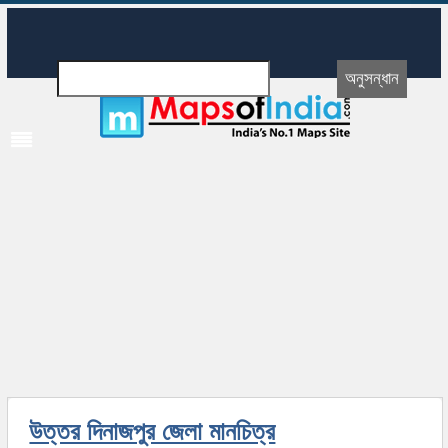
উত্তর দিনাজপুর জেলা মানচিত্র