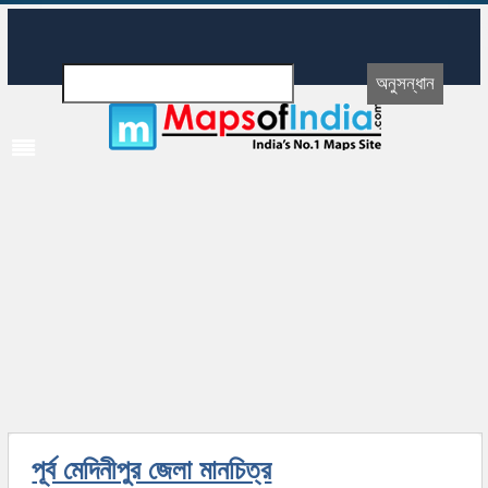
পূর্ব মেদিনীপুর জেলা মানচিত্র