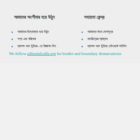
আমাদের অংশীদার হয়ে উঠুন
সহায়তা কেন্দ্র
আমাদের উদ্যোক্তা হয়ে উঠুন
আমাদের সাথে যোগসূত্র
পণ্য এবং পরিষেবা
মানচিত্রের প্রস্তাব
ম্যাপস অফ ইন্ডিয়া- তে বিজ্ঞাপন দিন
ম্যাপস অফ ইন্ডিয়া নেটওয়ার্ক সাইটস
We follow
editorialcalls.org
for border and boundary demarcations