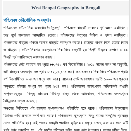
West Bengal Geography in Bengali
পশ্চিমবঙ্গ ভৌগোলিক অবস্থান
পশ্চিমবঙ্গের ভৌগোলিক অবস্থান বৈচিত্র্যপূর্ণ। পশ্চিমবঙ্গ রাজ্যটি ভারতের পূর্ব অংশে অবস্থিত।
তার পূর্বে বাংলাদেশ আচ্ছাদিত রয়েছে। পশ্চিমবঙ্গের উত্তরে সিকিম ও ভূটান অবস্থিত।
পশ্চিমবঙ্গের উত্তর-পশ্চিমে আসাম রাজ্যটি অবস্থান করছে। রাজ্যের পশ্চিম দিকে রয়েছে বিহার
ও ঝাড়খন্ড। ভৌগোলিকগত অবস্থানের দিক দিয়ে রাজ্যটি ২৩ ডিগ্রী উত্তর অক্ষাংশ ও ৮৮
ডিগ্রী পূর্ব দ্রাঘিমাংশে অবস্থান করছে।
পশ্চিমবঙ্গের মোট আয়তন হল প্রায় ৮৮,৭৫২ বর্গ কিলোমিটার। ২০১১ সালের জনগণনা অনুযায়ী,
এই রাজ্যের জনসংখ্যা হল প্রায় ৮,০২,২১,১৭১ জন। জন-ঘনত্বের দিক দিয়ে পশ্চিমবঙ্গে প্রতি
বর্গ কিলোমিটারে ৯০৪ জন মানুষ বাস করে। রাজ্যের মোট জনসংখ্যায় প্রতি ১০০০ জন পুরুষের
অনুপাতে মহিলার সংখ্যা হল প্রায় ৯৩৪ জন। পশ্চিমবঙ্গের জনসংখ্যার অধিকাংশই বাঙালি
সম্প্রদায়ভূক্ত। কিন্তু ভারতের বিভিন্ন রাজ্য থেকে অভিবাসন, পশ্চিমবঙ্গের জনসংখ্যার
বৈচিত্র্যকে সমৃদ্ধ করেছে।
অঞ্চলের ভিত্তিতে এই রাজ্যের ভূ-সংস্থানও পরিবর্তিত হতে থাকে। পশ্চিমবঙ্গের উত্তরাংশ
হিমালয় পর্বত-মালাকে স্পর্শ করে আছে। পশ্চিমবঙ্গের ভূসংস্থান সিন্ধু-গাঙ্গেয় সমভূমির প্রারম্ভ
থেকে পরিবর্তিত হয়। এই গাঙ্গেয় সমভূমি পাললিক মৃত্তিকায় সমৃদ্ধ রয়েছে এবং এর ফলে এটি
খুবই উর্বর প্রকৃতির হয়। এই জাতীয় মৃত্তিকা কৃষির জন্য খুবই উপযুক্ত। আবার দক্ষিণ দিকে,