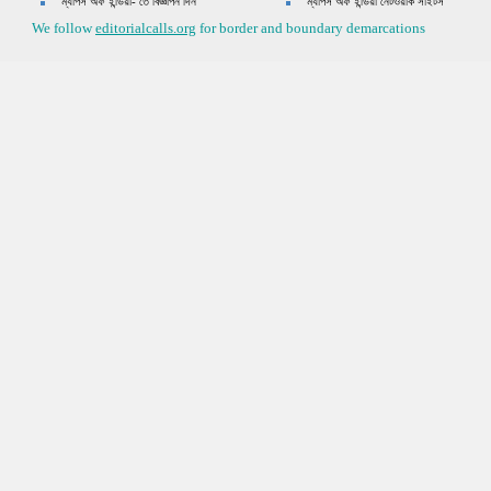
ম্যাপস অফ ইন্ডিয়া- তে বিজ্ঞাপন দিন
ম্যাপস অফ ইন্ডিয়া নেটওয়ার্ক সাইটস
We follow
editorialcalls.org
for border and boundary demarcations