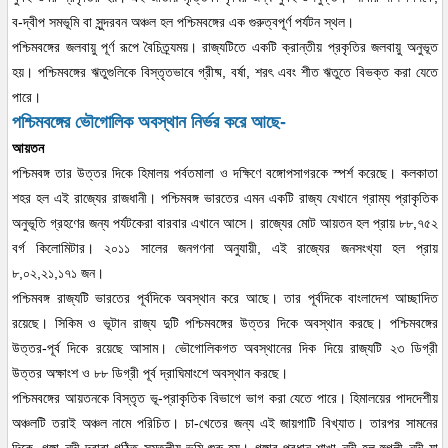
ব-দ্বীপ সমভূমি বা সুন্দরবন অঞ্চল হল পশ্চিমবঙ্গের এক গুরুত্বপূর্ণ পর্যটন স্থল।
পশ্চিমবঙ্গের জলবায়ু পূর্ণ রূপে বৈচিত্র্যময়। রাজ্যটিতে একটি ক্রান্তীয় প্রকৃতির জলবায়ু অনুভূত
হয়। পশ্চিমবঙ্গের ঋতুগুলিকে বিস্তৃতভাবে গ্রীষ্ম, বর্ষা, শরৎ এবং শীত ঋতুতে বিভক্ত করা যেতে
পারে।
পশ্চিমবঙ্গের ভৌগোলিক অবস্থান নির্ভর করে আছে-
আয়তন
পশ্চিমবঙ্গ তার উত্তর দিকে হিমালয় পর্বতমালা ও দক্ষিণে বঙ্গোপসাগরকে স্পর্শ করেছে। কলকাতা
শহর হল এই রাজ্যের রাজধানী। পশ্চিমবঙ্গ ভারতের এমন একটি রাজ্য যেখানে গ্রাম্য প্রাকৃতিক
অনুভূতি গ্রহণের জন্য পর্যটকেরা বারবার এখানে আসে। রাজ্যের মোট আয়তন হল প্রায় ৮৮,৭৫২
বর্গ কিলোমিটার। ২০১১ সালের জনগণনা অনুযায়ী, এই রাজ্যের জনসংখ্যা হল প্রায়
৮,০২,২১,১৭১ জন।
পশ্চিমবঙ্গ রাজ্যটি ভারতের পূর্বদিকে অবস্থান করে আছে। তার পূর্বদিকে বাংলাদেশ আচ্ছাদিত
রয়েছে। সিকিম ও ভূটান রাজ্য দুটি পশ্চিমবঙ্গের উত্তর দিকে অবস্থান করছে। পশ্চিমবঙ্গের
উত্তর-পূর্ব দিকে রয়েছে আসাম। ভৌগোলিকগত অবস্থানের দিক দিয়ে রাজ্যটি ২৩ ডিগ্রী
উত্তর অক্ষাংশ ও ৮৮ ডিগ্রী পূর্ব দ্রাঘিমাংশে অবস্থান করছে।
পশ্চিমবঙ্গের আয়তনকে বিস্তৃত ভূ-প্রাকৃতিক বিভাগে ভাগ করা যেতে পারে। হিমালয়ের পাদদেশীয়
অঞ্চলটি তরাই অঞ্চল নামে পরিচিত। চা-খেতের জন্য এই জায়গাটি বিখ্যাত। তারপর সামনের