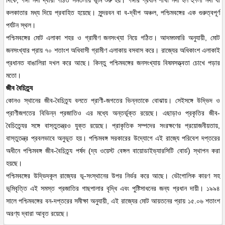
দিকে, গঙ্গা নদী দ্বারা গঠিত সমতলীয় ভূমি শুরু হয়। গঙ্গার প্রধান শাখা নদী হল হুগলী নদী যা
কলকাতার মধ্য দিয়ে প্রবাহিত হয়েছে। সুন্দরবন বা ব-দ্বীপ অঞ্চল, পশ্চিমবঙ্গের এক গুরুত্বপূর্ণ
পর্যটন স্থল।
পশ্চিমবঙ্গের মোট এলাকা শহর ও গ্রামীণ জনসংখ্যা নিয়ে গঠিত। আদমশুমারি অনুযায়ী, মোট
জনসংখ্যার প্রায় ৭০ শতাংশ অধিবাসী গ্রামীণ এলাকায় বসবাস করে। রাজ্যের অধিকাংশ এলাকাই
প্রধানত বাঙালিরা দখল করে আছে। কিন্তু পশ্চিমবঙ্গের জনসংখ্যায় বিষমসত্ত্বতা চোখে পড়ার
মতো।
জীব বৈচিত্র্য
কোনও স্থানের জীব-বৈচিত্র্য বলতে প্রাণী-জগতের ভিন্নতাকে বোঝায়। সেইসঙ্গে উদ্ভিদ ও
প্রাণীজগতের বিভিন্ন প্রজাতিও এর মধ্যে অন্তর্ভূক্ত রয়েছে। এছাড়াও প্রকৃতির জীব-
বৈচিত্র্যের সঙ্গে বাস্তুতন্ত্রও যুক্ত রয়েছে। প্রাকৃতিক সম্পদের সংরক্ষণের প্রয়োজনীয়তায়,
বাস্তুতন্ত্র প্রবলভাবে অনুভূত হয়। পশ্চিমবঙ্গ সরকারের উদ্যোগে এই রাজ্যে পরিবেশ দপ্তরের
অধীনে পশ্চিমবঙ্গ জীব-বৈচিত্র্য পর্ষদ (দ্য ওয়েস্ট বেঙ্গল বায়োডাইভ্যারসিটি বোর্ড) স্থাপন করা
হয়ছে।
পশ্চিমবঙ্গের উদ্ভিদকূল রাজ্যের ভূ-সংস্থানের উপর নির্ভর করে আছে। ভৌগোলিক কারণ সহ
ভূমিবৃত্তি এই সমস্ত প্রজাতির গাছপালার বৃদ্ধি এবং পুষ্টিসাধনের জন্য প্রধান দায়ী। ১৯৯৪
সালে পশ্চিমবঙ্গের বন-দপ্তরের সমীক্ষা অনুযায়ী, এই রাজ্যের মোট আয়তনের প্রায় ১৫.০৬ শতাংশ
অরণ্য দ্বারা আবৃত রয়েছে।