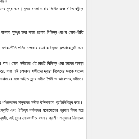
ে গঠিত।
াদের মুগ্ধ করে। মূলত বাংলা ভাষায় লিখিত এবং রচিত রবীন্দ্র
ম বাংলার সুমধুর তথা সহজ রচনার বিভিন্ন ধরণের লোক-গীতি
 লোক-গীতি গুলির চমৎকার রচনা কবিসুলভ কল্পনাকে বন্দী করে
রি গান। লোক সঙ্গীতের এই চারটি বিভিন্ন ধারা তাদের অনন্য
 করে, যারা এই চমৎকার সঙ্গীতের দ্বারা নিজেদের মনকে সতেজ
্যালয়ের সঙ্গে জড়িত সুন্দর সঙ্গীত শৈলী ও আবেগসহ সঙ্গীতের
র্য পশ্চিমবঙ্গের মানুষদের সঙ্গীত উদ্দিপনাকে প্রতিনিধিত্ব করে।
 সংস্কৃতি এবং ঐতিহ্য দর্শকদের মনোযোগের প্রধান বিষয় হয়ে
ুষঙ্গী, এই সুন্দর লোকসঙ্গীত বাংলার গ্রামীণ মানুষদের নিস্তেজ