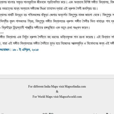
 বিদ্যালয় বাংলার সমৃদ্ধ সাংস্কৃতিক জীবনকে প্রতিফলিত করে। এক অন্যতম বিশিষ্ট সঙ্গীত বিদ্যালয়, বিষ
নবরত্নের মধ্যে অন্যতম সঙ্গীতজ্ঞ মিঞা তানসেন দ্বারা এই ধ্রুপদ শৈলী জনপ্রিয় হয়।
 বিদ্যালয় নামটি উদ্ভূত হয় পশ্চিমবঙ্গের বাঁকুড়া জেলার অন্তর্গত বিষ্ণুপুর নামক জায়গা থেকে। বিষ্ণু
িল্লীর মুঘল শাসকদের প্রিয়, বিষ্ণুপুর সঙ্গীত বিদ্যালয়ের ধ্রুপদ সঙ্গীত শৈলীর ভিত বাহাদুর শাহ দ্
খ্রিস্টাব্দে হিন্দুস্তানী শাস্ত্রীয় সঙ্গীতের রঙ্গভূমিতে এক নতুন রেখা অঙ্কন করেন।
 সঙ্গীত বিদ্যালয় এক নিখুঁত ধ্রুপদ শৈলীতে বহু ধরনের ভক্তিমূলক গান রচনা করেছে। এই বিখ্যাত সঙ্গীত
্ত, যারা এই সঙ্গীত বিদ্যালয়ের সঙ্গীত শৈলীতে মুগ্ধ হয়ে নিজেদের আত্মসমৃদ্ধি ও বিনোদনের জন্য এই 
ষ সংযোজন : ১৬ - ই এপ্রিল, ২০১৫
For different India Maps visit Mapsofindia.com
&
For World Maps visit Mapsofworld.com