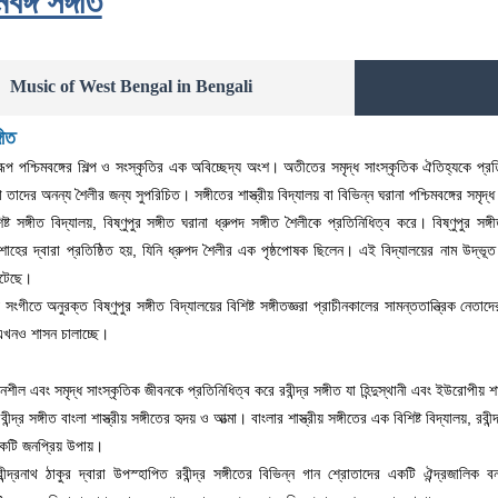
মবঙ্গ সঙ্গীত
Music of West Bengal in Bengali
গীত
রূপ পশ্চিমবঙ্গের শিল্প ও সংস্কৃতির এক অবিচ্ছেদ্য অংশ। অতীতের সমৃদ্ধ সাংস্কৃতিক ঐতিহ্যকে প্রতিনিধ
 যা তাদের অনন্য শৈলীর জন্য সুপরিচিত। সঙ্গীতের শাস্ত্রীয় বিদ্যালয় বা বিভিন্ন ঘরানা পশ্চিমবঙ্গের 
ট সঙ্গীত বিদ্যালয়, বিষ্ণুপুর সঙ্গীত ঘরানা ধ্রুপদ সঙ্গীত শৈলীকে প্রতিনিধিত্ব করে। বিষ্ণুপুর সঙ
 শাহের দ্বারা প্রতিষ্ঠিত হয়, যিনি ধ্রুপদ শৈলীর এক পৃষ্ঠপোষক ছিলেন। এই বিদ্যালয়ের নাম উদ্ভূত হ
 ঘটেছে।
্রীয় সংগীতে অনুরক্ত বিষ্ণুপুর সঙ্গীত বিদ্যালয়ের বিশিষ্ট সঙ্গীতজ্ঞরা প্রাচীনকালের সামন্ততান্ত্রিক নেতাদ
 এখনও শাসন চালাচ্ছে।
দনশীল এবং সমৃদ্ধ সাংস্কৃতিক জীবনকে প্রতিনিধিত্ব করে রবীন্দ্র সঙ্গীত যা হিন্দুস্থানী এবং ইউরোপীয় শাস
ন্দ্র সঙ্গীত বাংলা শাস্ত্রীয় সঙ্গীতের হৃদয় ও আত্মা। বাংলার শাস্ত্রীয় সঙ্গীতের এক বিশিষ্ট বিদ্যালয়, রবীন
কটি জনপ্রিয় উপায়।
ীন্দ্রনাথ ঠাকুর দ্বারা উপস্হাপিত রবীন্দ্র সঙ্গীতের বিভিন্ন গান শ্রোতাদের একটি ঐন্দ্রজালিক