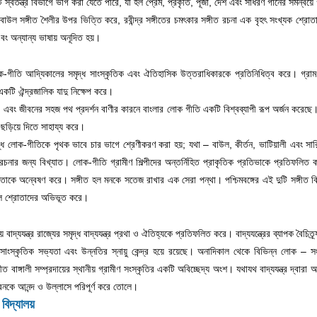
টি স্বতন্ত্র বিভাগে ভাগ করা যেতে পারে, যা হল প্রেম, প্রকৃতি, পূজা, দেশ এবং সাধরণ গানের সমন্বয়
ং বাউল সঙ্গীত শৈলীর উপর ভিত্তি করে, রবীন্দ্র সঙ্গীতের চমৎকার সঙ্গীত রচনা এক বৃহৎ সংখ্যক শ্রোত
 এবং অন্যান্য ভাষায় অনূদিত হয়।
ক-গীতি আদ্যিকালের সমৃদ্ধ সাংস্কৃতিক এবং ঐতিহাসিক উত্তরাধিকারকে প্রতিনিধিত্ব করে। গ্রা
কটি ঐন্দ্রজালিক যাদু নিক্ষেপ করে।
 এবং জীবনের সহজ পথ প্রদর্শন বাণীর কারনে বাংলার লোক গীতি একটি বিশ্বব্যাপী রূপ অর্জন করেছে।
 ছড়িয়ে দিতে সাহায্য করে।
ৃদ্ধ লোক-গীতিকে পৃথক ভাবে চার ভাগে শ্রেণীকরণ করা হয়; যথা – বাউল, কীর্তন, ভাটিয়ালী এবং সা
 রচনার জন্য বিখ্যাত। লোক-গীতি গ্রামীণ শিল্পীদের অন্তর্নিহিত প্রাকৃতিক প্রতিভাকে প্রতিফলিত
ষতাকে অন্বেষণ করে। সঙ্গীত হল মনকে সতেজ রাখার এক সেরা পন্থা। পশ্চিমবঙ্গের এই দুটি সঙ্গীত বিদ
ল শ্রোতাদের অভিভূত করে।
নীয় বাদ্যযন্ত্র রাজ্যের সমৃদ্ধ বাদ্যযন্ত্র প্রথা ও ঐতিহ্যকে প্রতিফলিত করে। বাদ্যযন্ত্রের ব্যাপক বৈচিত্
দাই সাংস্কৃতিক সভ্যতা এবং উন্নতির স্নায়ু কেন্দ্র হয়ে রয়েছে। অনাদিকাল থেকে বিভিন্ন লোক –
াঙ্গালী সম্প্রদায়ের স্থানীয় গ্রামীণ সংস্কৃতির একটি অবিচ্ছেদ্য অংশ। যথাযথ বাদ্যযন্ত্র দ্বারা অন
বনকে আনন্দ ও উল্লাসে পরিপূর্ণ করে তোলে।
ত বিদ্যালয়