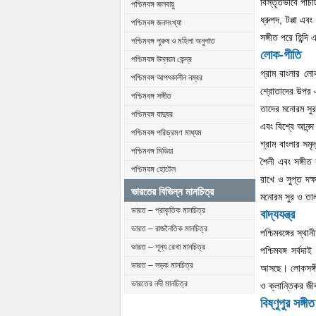
বিস্তৃতভাবে পাঁচ
পশ্চিমবঙ্গ জলবায়ু
ধ্রুপদ, টপ্পা এব
পশ্চিমবঙ্গ জনসংখ্যা
সঙ্গীত পরে হিন্দি
পশ্চিমবঙ্গ পুরুষ ও মহিলা অনুপাত
লোক-গীতি
পশ্চিমবঙ্গ উন্নয়ন কেন্দ্র
গ্রাম বাংলার লো
পশ্চিমবঙ্গ আপৎকালীন নম্বর
শ্রোতাদের উপর এ
পশ্চিমবঙ্গ সঙ্গীত
তাদের মনোরম সুর
পশ্চিমবঙ্গ যাদুঘর
এবং বিশ্বে আনন্দ
পশ্চিমবঙ্গ পরিভ্রমণ মাধ্যম
গ্রাম বাংলার সম
পশ্চিমবঙ্গ মিডিয়া
শৈলী এবং সঙ্গীত
পশ্চিমবঙ্গ হোটেল
রাখে ও সুপ্ত দক্
ভারতের বিভিন্ন মানচিত্র
মনোরম সুর ও তা
ভারত – প্রাকৃতিক মানচিত্র
বাদ্যযন্ত্র
ভারত – রাজনৈতিক মানচিত্র
পশ্চিমবঙ্গের স্থা
ভারত – শূন্য রেখা মানচিত্র
পশ্চিমবঙ্গ সর্ব
ভারত – সড়ক মানচিত্র
আসছে। লোকসঙ্গীত ব
ভারতের নদী মানচিত্র
ও ক্লান্তিকর জী
বিষ্ণুপুর সঙ্গী