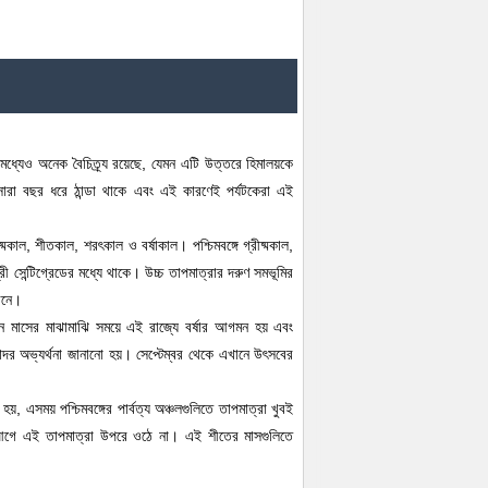
র মধ্যেও অনেক বৈচিত্র্য রয়েছে, যেমন এটি উত্তরে হিমালয়কে
সারা বছর ধরে ঠান্ডা থাকে এবং এই কারণেই পর্যটকেরা এই
ীষ্মকাল, শীতকাল, শরৎকাল ও বর্ষাকাল। পশ্চিমবঙ্গে গ্রীষ্মকাল,
 সেন্টিগ্রেডের মধ্যে থাকে। উচ্চ তাপমাত্রার দরুণ সমভূমির
আনে।
ে। জুন মাসের মাঝামাঝি সময়ে এই রাজ্যে বর্ষার আগমন হয় এবং
 সাদর অভ্যর্থনা জানানো হয়। সেপ্টেম্বর থেকে এখানে উৎসবের
 এসময় পশ্চিমবঙ্গের পার্বত্য অঞ্চলগুলিতে তাপমাত্রা খুবই
ির আগে এই তাপমাত্রা উপরে ওঠে না। এই শীতের মাসগুলিতে