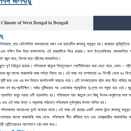
মবঙ্গ জলবায়ু
Climate of West Bengal in Bengali
য়ু
য পশ্চিমবঙ্গে, তার ভৌগোলিক অবস্থানের দরুণ এক ক্রান্তীয় জলবায়ু অনুভূত হয়। রাজ্যের ভূমিবৃত্তি
 এবং দক্ষিণ দিক দিয়ে বঙ্গোপসাগর এই রাজ্যটিকে ঘিরে রয়েছে। ফলে উত্তরদিকের জেলাগুলিতে 
ই পছন্দ করে, বিশেষ করে গ্রীষ্মের মাসগুলিতে।
য়ুতে পূর্ণ বৈচিত্র্য রয়েছে। পশ্চিমবঙ্গে ঋতুকে বিস্তৃতরূপে শ্রেণীবিভক্ত করা যেতে পারে; যেমন – গ্র
 থেকে জুন মাসের মাঝামাঝি সময় পর্যন্ত স্থিত হয়। এই সময় গড় তাপমাত্রা ৩৮ ডিগ্রী থেকে ৪৫ ডিগ্রী
 সৃষ্টি করে এবং এর ফল হিসাবে কালবৈশাখী আছড়ে পড়ে। এটি তাপমাত্রাকে হঠাৎ করে নীচে নামিয়ে 
ষা মরশুম হল বহু-প্রতীক্ষিত। বর্ষার বৃষ্টিধারার পর এখানকার প্রাকৃতিক ভূ-দৃশ্য ঘন সবুজ হয়ে ওঠ
প্রবাহিত বায়ুর দ্বারা এটি প্রভাবিত হয়। পশ্চিমবঙ্গে শরৎ ঋতুকে বেশ কিছু উৎসব-অনুষ্ঠানের সঙ্গে
এবং এই সময় শান্ত ও আনন্দময় পরিবেশে পশ্চিমবঙ্গে দূর্গাপূজার উৎসব পালিত হয়।
পশ্চিমবঙ্গের আবহাওয়া খুবই মনোরম থাকে। এই সময় এই রাজ্যে একটি কোমল ঠান্ডা জলবায়ু অনুভূত হয়,
 নভেম্বর মাসের মাঝামাঝি সময় থেকে, পশ্চিমবঙ্গে শীত জাঁকিয়ে বসে এবং ফেব্রুয়ারীর মাঝামাঝ
গ্রী সেন্টিগ্রেডের আশেপাশে ওঠা-নামা করে।