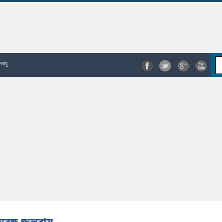
লবায়ু