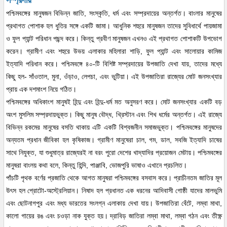
সম্প্রদায়
পশ্চিমবঙ্গের মানুষজন বিভিন্ন জাতি, সংস্কৃতি, ধর্ম এবং সম্প্রদায়ের অন্তর্গত। বাংলার মানুষের
প্রথাগত পোশাক হল ধুতির সঙ্গে একটি জামা। আধুনিক শহুরে মানুষজন তাদের সুবিধার্থে পায়জামা
ও ফুল প্যান্ট পরিধান পছন্দ করে। কিন্তু প্রবীণ মানুষজন এখনও এই প্রথাগত পোশাকটি উপভোগ
করেন। গ্রামীণ এবং শহুরে উভয় এলাকার মহিলারা শাড়ি, ফুল প্যান্ট এবং সালোয়ার কামিজ
ইত্যাদি পরিধান করে। পশ্চিমবঙ্গে ৪০-টি বিশিষ্ট সম্প্রদায়ের উপজাতি দেখা যায়, তাদের মধ্যে
কিছু হল- সাঁওতাল, মুনা, ওঁড়াও, লেপচা, এবং ভুটিয়া। এই উপজাতিরা রাজ্যের মোট জনসংখ্যার
প্রায় এক দশমাংশ নিয়ে গঠিত।
পশ্চিমবঙ্গের অধিকাংশ মানুষই হিন্দু এবং হিন্দু-ধর্ম মত অনুসরণ করে। মোট জনসংখ্যার একটি বড়
অংশ মুসলিম সম্প্রদায়ভুক্ত। কিছু মানুষ বৌদ্ধ, খ্রিস্টান এবং শিখ ধর্মের অন্তর্গত। এই রাজ্যে
বিভিন্ন রকমের মানুষের বসতি থাকায় এটি একটি বিশ্বজনীন সমাজভুক্ত। পশ্চিমবঙ্গের মানুষদের
অন্যতম প্রধান জীবিকা হল কৃষিকাজ। গ্রামীণ মানুষেরা চাল, গম, ডাল, সবজি ইত্যাদি চাষের
সাথে নিযুক্ত, যা শুধুমাত্র রাজ্যেরই না বরং পুরো দেশের খাদ্যাদির প্রয়োজন মেটায়। পশ্চিমবঙ্গের
মানুষরা বাংলয় কথা বলে, কিন্তু হিন্দি, পাঞ্জাবি, ভোজপুরি ভাষাও এখানে প্রচলিত।
পাঁচটি পৃথক বর্ণের প্রজাতি থেকে আগত মানুষরা পশ্চিমবঙ্গের বসবাস করে। প্রাচীনতম জাতির মূল
উৎস হল প্রোটো-অস্ট্রেলিয়ান। নিষাদ হল প্রধানত এক ধরনের আদিবাসী গোষ্ঠী যাদের মালভুমি
এবং ছোটনাগপুর এবং মধ্য ভারতের সংলগ্ন এলাকায় দেখা যায়। উপজাতিরা বেঁটে, লম্বা মাথা,
কালো গায়ের রঙ এবং চওড়া নাক যুক্ত হয়। দ্রাবিড় জাতিরা লম্বা মাথা, লম্বা গঠন এবং তীক্ষ্ণ