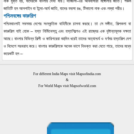
নাক যুক্ত হয়, যাদেরকে বাংলায় দেখা যায়। দার্জিলিং-এর অধিবাসীরা মঙ্গোলীয় জাতি। পঞ্চম
জাতিটি হল আলপাইন বা ইন্দো-আর্য জাতি, যাদের ফরসা রঙ, টিকালো নাক এবং লম্বা শরীর।
পশ্চিমবঙ্গের কারুশিল্প
পশ্চিমবাংলাই সবসময় দেশের সংস্কৃতিক বাহিনীকে চালনা করছে। তা সে সঙ্গীত, শিল্পকলা বা
কারুশিল্প যাই হোক – হস্ত নির্মিতবস্তু এবং হস্তশিল্পেও এই রাজ্যের এক দৃষ্টান্তমূলক দক্ষতা
আছে। বাংলার বিভিন্ন শিল্পী ও কারিগরেরা বহুদিন ধরেই তাদের অত্যাশ্চর্য ও বর্ণময় হস্তশিল্প দেশ
ও বিদেশে সরবরাহ করে। বাংলার কারুশিল্পকে অনেক ভাগে বিভক্ত করা যেতে পারে, তাদের মধ্যে
কয়েকটি হল –
For different India Maps visit Mapsofindia.com
&
For World Maps visit Mapsofworld.com