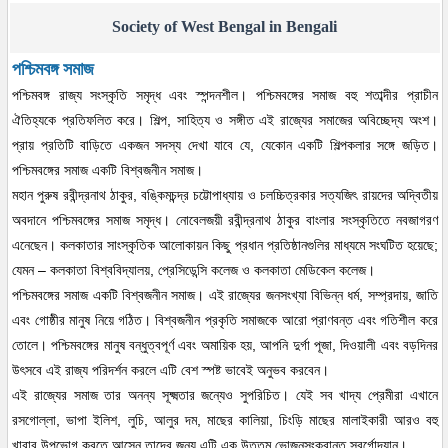
Society of West Bengal in Bengali
পশ্চিমবঙ্গ সমাজ
পশ্চিমবঙ্গ রাজ্য সংস্কৃতি সমৃদ্ধ এবং স্পন্দনশীল। পশ্চিমবঙ্গের সমাজ বহু শতাব্দীর প্রাচীন
ঐতিহ্যকে প্রতিফলিত করে। শিল্প, সাহিত্য ও সঙ্গীত এই রাজ্যের সমাজের অবিচ্ছেদ্য অংশ।
প্রায় প্রতিটি বাড়িতে একজন সদস্য দেখা যাবে যে, যেকোন একটি শিল্পকলার সঙ্গে জড়িত।
পশ্চিমবঙ্গের সমাজ একটি বিশ্বজনীন সমাজ।
মহান পুরুষ রবীন্দ্রনাথ ঠাকুর, বঙ্কিমচন্দ্র চট্টোপাধ্যায় ও চলচ্চিত্রকার সত্যজিৎ রায়দের অদ্বিতীয়
অবদানে পশ্চিমবঙ্গের সমাজ সমৃদ্ধ। নোবেলজয়ী রবীন্দ্রনাথ ঠাকুর বাংলার সংস্কৃতিতে নবজাগরণ
এনেছেন। কলকাতার সাংস্কৃতিক আলোকায়ন কিছু প্রধান প্রতিষ্ঠানগুলির মাধ্যমে সংঘটিত হয়েছে;
যেমন – কলকাতা বিশ্ববিদ্যালয়, প্রেসিডেন্সি কলেজ ও কলকাতা মেডিকেল কলেজ।
পশ্চিমবঙ্গের সমাজ একটি বিশ্বজনীন সমাজ। এই রাজ্যের জনসংখ্যা বিভিন্ন ধর্ম, সম্প্রদায়, জাতি
এবং গোষ্ঠীর মানুষ নিয়ে গঠিত। বিশ্বজনীন প্রকৃতি সমাজকে আরো প্রাণবন্ত এবং গতিশীল করে
তোলে। পশ্চিমবঙ্গের মানুষ বন্ধুত্বপূর্ণ এবং অমায়িক হয়, আপনি দুর্গা পূজা, দিওয়ালী এবং বড়দিনর
উৎসবে এই রাজ্য পরিদর্শন করলে এটি বেশ স্পষ্ট ভাবেই অনুভব করবেন।
এই রাজ্যের সমাজ তার অনন্য সূক্ষ্মতার জন্যেও সুপরিচিত। যেই সব খাদ্য প্রেমীরা এখানে
রসগোল্লা, ভাপা ইলিশ, লুচি, আলুর দম, মাছের কালিয়া, চিংড়ি মাছের মালাইকারী আরও বহু
খাবার উপভোগ করতে আসেন তাদের জন্য এটি এক উত্তম ভোজনসংক্রান্ত স্বর্গোদ্যান।