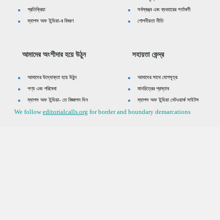
প্রতিক্রিয়া
সর্বস্বত্ত্ব এবং ব্যবহারের শর্তাবলী
ম্যাপস অফ ইন্ডিয়া-র বিবরণ
গোপনীয়তা নীতি
আমাদের অংশীদার হয়ে উঠুন
সহায়তা কেন্দ্র
আমাদের উদ্যোক্তা হয়ে উঠুন
আমাদের সাথে যোগসূত্র
পণ্য এবং পরিষেবা
মানচিত্রের প্রস্তাব
ম্যাপস অফ ইন্ডিয়া- তে বিজ্ঞাপন দিন
ম্যাপস অফ ইন্ডিয়া নেটওয়ার্ক সাইটস
We follow
editorialcalls.org
for border and boundary demarcations