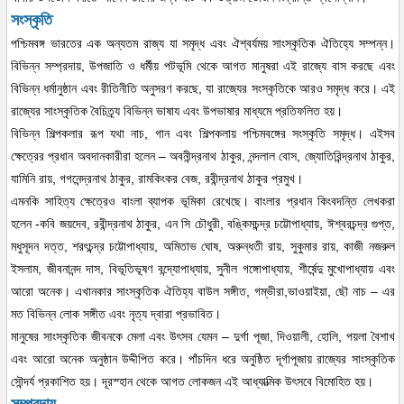
সংস্কৃতি
পশ্চিমবঙ্গ ভারতের এক অন্যতম রাজ্য যা সমৃদ্ধ এবং ঐশ্বর্যময় সাংস্কৃতিক ঐতিহ্যে সম্পন্ন।
বিভিন্ন সম্প্রদায়, উপজাতি ও ধর্মীয় পটভূমি থেকে আগত মানুষরা এই রাজ্যে বাস করছে এবং
বিভিন্ন ধর্মানুষ্ঠান এবং রীতিনীতি অনুসরণ করছে, যা রাজ্যের সংস্কৃতিকে আরও সমৃদ্ধ করে। এই
রাজ্যের সাংস্কৃতিক বৈচিত্র্য বিভিন্ন ভাষায এবং উপভাষার মাধ্যমে প্রতিফলিত হয়।
বিভিন্ন শিল্পকলার রূপ যথা নাচ, গান এবং শিল্পকলায় পশ্চিমবঙ্গের সংস্কৃতি সমৃদ্ধ। এইসব
ক্ষেত্রের প্রধান অবদানকারীরা হলেন – অবনীন্দ্রনাথ ঠাকুর, নন্দলাল বোস, জ্যোতিরিন্দ্রনাথ ঠাকুর,
যামিনি রায়, গগনেন্দ্রনাথ ঠাকুর, রামকিংকর বেজ, রবীন্দ্রনাথ ঠাকুর প্রমুখ।
এমনকি সাহিত্য ক্ষেত্রেও বাংলা ব্যাপক ভূমিকা রেখেছে। বাংলার প্রধান কিংবদন্তি লেখকরা
হলেন -কবি জয়দেব, রবীন্দ্রনাথ ঠাকুর, এন সি চৌধুরী, বঙ্কিমচন্দ্র চট্টোপাধ্যায়, ঈশ্বরচন্দ্র গুপ্ত,
মধুসূদন দত্ত, শরৎচন্দ্র চট্টোপাধ্যায়, অমিতাভ ঘোষ, অরুন্ধতী রায়, সুকুমার রায়, কাজী নজরুল
ইসলাম, জীবনানন্দ দাস, বিভূতিভূষণ বন্দ্যোপাধ্যায়, সুনীল গঙ্গোপাধ্যায়, শীর্ষেন্দু মুখোপাধ্যায় এবং
আরো অনেক। এখানকার সাংস্কৃতিক ঐতিহ্য বাউল সঙ্গীত, গম্ভীরা,ভাওয়াইয়া, ছৌ নাচ – এর
মত বিভিন্ন লোক সঙ্গীত এবং নৃত্য দ্বারা প্রভাবিত।
মানুষের সাংস্কৃতিক জীবনকে মেলা এবং উৎসব যেমন – দুর্গা পূজা, দিওয়ালী, হোলি, পয়লা বৈশাখ
এবং আরো অনেক অনুষ্ঠান উদ্দীপিত করে। পাঁচদিন ধরে অনুষ্ঠিত দূর্গাপূজায় রাজ্যের সাংস্কৃতিক
সৌন্দর্য প্রকাশিত হয়। দূরস্হান থেকে আগত লোকজন এই আধ্যাত্মিক উৎসবে বিমোহিত হয়।