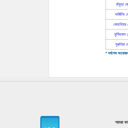
বাঁকুড়া 
দার্জিলিং 
কোচবিহার 
মুর্শিদাবাদ
পুরুলিয়া 
* সর্বশেষ সংযোজ
আমরা কা