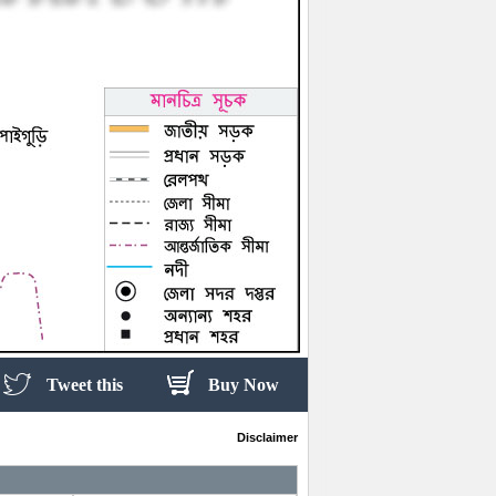
Tweet this
Buy Now
Disclaimer