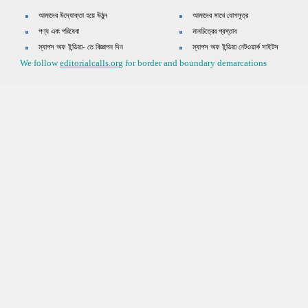
আমাদের উদ্যোক্তা হয়ে উঠুন
আমাদের সাথে যোগসূত্র
পণ্য এবং পরিষেবা
মানচিত্রের প্রস্তাব
ম্যাপস অফ ইন্ডিয়া- তে বিজ্ঞাপন দিন
ম্যাপস অফ ইন্ডিয়া নেটওয়ার্ক সাইটস
We follow
editorialcalls.org
for border and boundary demarcations