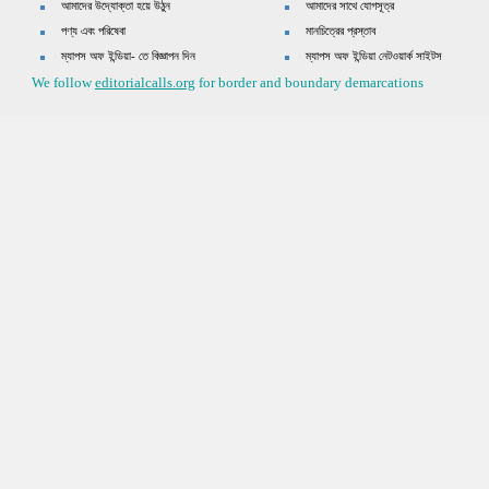
আমাদের উদ্যোক্তা হয়ে উঠুন
আমাদের সাথে যোগসূত্র
পণ্য এবং পরিষেবা
মানচিত্রের প্রস্তাব
ম্যাপস অফ ইন্ডিয়া- তে বিজ্ঞাপন দিন
ম্যাপস অফ ইন্ডিয়া নেটওয়ার্ক সাইটস
We follow
editorialcalls.org
for border and boundary demarcations