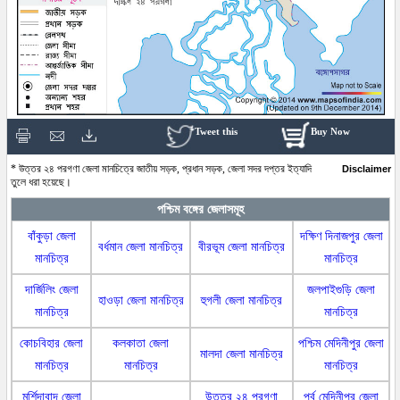
Tweet this
Buy Now
* উত্তর ২৪ পরগণা জেলা মানচিত্রে জাতীয় সড়ক, প্রধান সড়ক, জেলা সদর দপ্তর ইত্যাদি
Disclaimer
তুলে ধরা হয়েছে।
পশ্চিম বঙ্গের জেলাসমূহ
বাঁকুড়া জেলা
দক্ষিণ দিনাজপুর জেলা
বর্ধমান জেলা মানচিত্র
বীরভূম জেলা মানচিত্র
মানচিত্র
মানচিত্র
দার্জিলিং জেলা
জলপাইগুড়ি জেলা
হাওড়া জেলা মানচিত্র
হুগলী জেলা মানচিত্র
মানচিত্র
মানচিত্র
কোচবিহার জেলা
কলকাতা জেলা
পশ্চিম মেদিনীপুর জেলা
মালদা জেলা মানচিত্র
মানচিত্র
মানচিত্র
মানচিত্র
মুর্শিদাবাদ জেলা
উত্তর ২৪ পরগণা
পূর্ব মেদিনীপুর জেলা