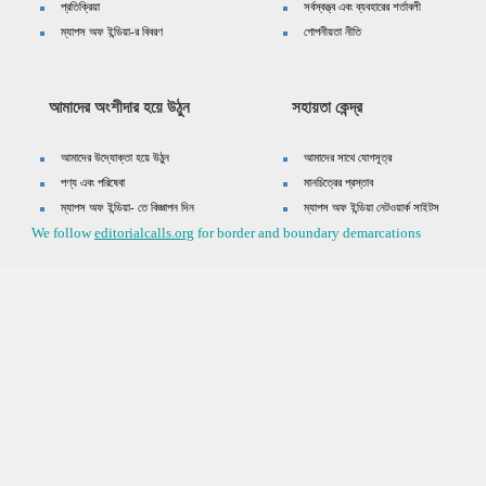
প্রতিক্রিয়া
সর্বস্বত্ত্ব এবং ব্যবহারের শর্তাবলী
ম্যাপস অফ ইন্ডিয়া-র বিবরণ
গোপনীয়তা নীতি
আমাদের অংশীদার হয়ে উঠুন
সহায়তা কেন্দ্র
আমাদের উদ্যোক্তা হয়ে উঠুন
আমাদের সাথে যোগসূত্র
পণ্য এবং পরিষেবা
মানচিত্রের প্রস্তাব
ম্যাপস অফ ইন্ডিয়া- তে বিজ্ঞাপন দিন
ম্যাপস অফ ইন্ডিয়া নেটওয়ার্ক সাইটস
We follow
editorialcalls.org
for border and boundary demarcations