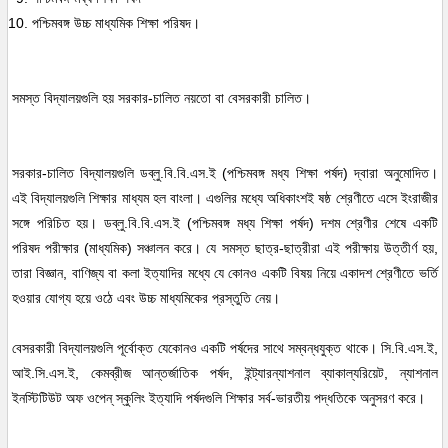
পশ্চিমবঙ্গ উচ্চ মাধ্যমিক শিক্ষা পরিষদ।
সমস্ত বিদ্যালয়গুলি হয় সরকার-চালিত নয়তো বা বেসরকারী চালিত।
সরকার-চালিত বিদ্যালয়গুলি ডব্লু.বি.বি.এস.ই (পশ্চিমবঙ্গ মধ্য শিক্ষা পর্ষদ) দ্বারা অনুমোদিত।
এই বিদ্যালয়গুলি শিক্ষার মাধ্যম হল বাংলা। এগুলির মধ্যে অধিকাংশই ষষ্ঠ শ্রেণীতে এসে ইংরাজীর
সঙ্গে পরিচিত হয়। ডব্লু.বি.বি.এস.ই (পশ্চিমবঙ্গ মধ্য শিক্ষা পর্ষদ) দশম শ্রেণীর শেষে একটি
পরিষদ পরীক্ষার (মাধ্যমিক) সঞ্চালন করে। যে সমস্ত ছাত্র-ছাত্রীরা এই পরীক্ষায় উত্তীর্ণ হয়,
তারা বিজ্ঞান, বাণিজ্য বা কলা ইত্যাদির মধ্যে যে কোনও একটি বিষয় নিয়ে একাদশ শ্রেণীতে ভর্তি
হওয়ার যোগ্য হয়ে ওঠে এবং উচ্চ মাধ্যমিকের প্রস্তুতি নেয়।
বেসরকারী বিদ্যালয়গুলি পূর্বোক্ত যেকোনও একটি পর্ষদের সাথে সম্বন্ধযুক্ত থাকে। সি.বি.এস.ই,
আই.সি.এস.ই, কেমব্রীজ আন্তর্জাতিক পর্ষদ, ইন্ট্যারন্যাশনাল ব্যাকাল্যরিয়েট, ন্যাশনাল
ইনস্টিটিউট অফ ওপেন্ স্কুলিং ইত্যাদি পর্ষদগুলি শিক্ষার সর্ব-ভারতীয় পদ্ধতিকে অনুসরণ করে।