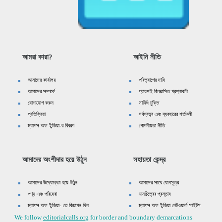
আমরা কারা?
আইনি নীতি
আমাদের কার্যালয়
পরিত্যাগের দাবি
আমাদের সম্পর্কে
প্রায়শই জিজ্ঞাসিত প্রশ্নাবলী
যোগাযোগ করুন
সার্ফিং চুক্তি
প্রতিক্রিয়া
সর্বস্বত্ত্ব এবং ব্যবহারের শর্তাবলী
ম্যাপস অফ ইন্ডিয়া-র বিবরণ
গোপনীয়তা নীতি
আমাদের অংশীদার হয়ে উঠুন
সহায়তা কেন্দ্র
আমাদের উদ্যোক্তা হয়ে উঠুন
আমাদের সাথে যোগসূত্র
পণ্য এবং পরিষেবা
মানচিত্রের প্রস্তাব
ম্যাপস অফ ইন্ডিয়া- তে বিজ্ঞাপন দিন
ম্যাপস অফ ইন্ডিয়া নেটওয়ার্ক সাইটস
We follow
editorialcalls.org
for border and boundary demarcations