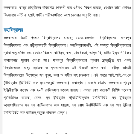
কলকাতায়, ছাত্র-ছাত্রীদের বহিরাগত শিক্ষার্থী হয়ে ওঠারও বিকল্প রয়েছে, যেখানে তারা কোনও
বিদ্যালয়ে ভর্তি না হয়েই পর্ষদীয় পরীক্ষাগুলিতে অংশ নেওয়ার অনুমতি পায়।
মহাবিদ্যালয়
কলকাতায় তিনটি প্রধান বিশ্ববিদ্যালয় রয়েছে; যেমন-কলকাতা বিশ্ববিদ্যালয়, যাদবপুর
বিশ্ববিদ্যালয় এবং রবীন্দ্রভারতী বিশ্ববিদ্যালয়। মহাবিদ্যালয়গুলি, এই সমস্ত বিশ্ববিদ্যালয়ের
দ্বারা অনুমোদিত হয়- যেখানে বিজ্ঞান, বাণিজ্য, কলা, মানবিকতা, ডাক্তারি, আইন ইত্যাদি বিষয়ে
পড়াশোনার সুযোগ দেওয়া হয়। যাদবপুর বিশ্ববিদ্যালয়ের প্রধান কেন্দ্রবিন্দু হল একই
বিদ্যায়াতনের মধ্যে স্নাতক ও স্নাতকোত্তর এই উভয়ই জ্ঞাপন করা। রবীন্দ্র ভারতী
বিশ্ববিদ্যালয়ের বিশেষত্ব হল নৃত্য, কলা ও সঙ্গীত সহ চারুকলা। এই শহরে আই.আই.এম.কে
(ইন্ডিয়্যান ইন্টিটিউট অফ ম্যানেজমেন্ট কলকাতা) অবস্থিত। এগুলি ছাড়াও কলকাতায় প্রচুর
ইঞ্জিনীয়ারিং কলেজ এবং ৯-টি মেডিক্যাল কলেজ রয়েছে। এখানে বেশ কয়েকটি বিশিষ্ট গবেষণা
প্রতিষ্ঠানও রয়েছে; যেমন- দ্য ইন্ডিয়্যান স্ট্যাটিস্টিক্যাল ইনস্টিটিউট, দ্য ইন্ডিয়্যান
আ্যসোসিয়েশন ফর দ্য কাল্টিভ্যাশন অফ সায়েন্স, দ্য বোস ইনস্টিটিউট এবং দ্য অল্ ইন্ডিয়া
ইনস্টিটিউট অফ হাইজিন্ আ্যন্ড পাবলিক হেল্থ।