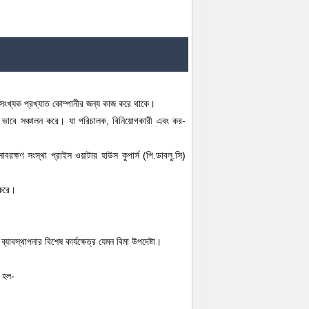
হু সংখ্যক প্রখ্যাত কোম্পানীর জন্য কাজ করে থাকে।
িত ভাবে সঞ্চালন করে। যা পরিচালক, বিনিয়োগকারী এবং কর-
বরক্ষণ সংস্থা প্রাইস ওয়াটার হাউস কুপার্স (পি.ডাবলু.সি)
 করে।
যাবস্থাপনার বিশেষ কার্যক্ষেত্র যেমন বিমা উপদেষ্টা।
ি হল-