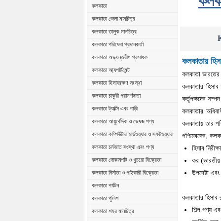
কলকা
কলকাতা
কলকাতা জেলা মানচিত্র
কলকাতা তালুক মানচিত্র
K
কলকাতা পরিষেবা প্রদানকর্তা
কলকাতা অভ্যন্তরীণ প্রসাধক
কলকাতায় হিসা
কলকাতা আ্যপার্টমেন্ট
কলকাতা ভারতের বু
কলকাতা হিসাবরক্ষণ সংস্থা
কলকাতার হিসাব স
কলকাতা চাকুরী পরামর্শদাতা
কর্তৃপক্ষদের সম্প
কলকাতা ট্যাক্সি এবং গাড়ী
কলকাতার অধিবাসী
কলকাতা আয়ুর্বেদিক ও ভেষজ পণ্য
কলকাতায় তার পরি
কলকাতা কম্পিউটার হার্ডওয়্যার ও সফটওয়্যার
পশ্চিমবঙ্গের, কল
কলকাতা চর্মজাত সংস্থা এবং পণ্য
হিসাব নিরীক্ষ
কর (ভারতীয় 
কলকাতা দোকানপাট ও খুচরো বিক্রেতা
উপদেষ্টা এবং
কলকাতা নির্মাতা ও পাইকারী বিক্রেতা
কলকাতা পর্যটন
কলকাতার হিসাব রক
কলকাতা পুলিশ
শিল্প পণ্য এ
কলকাতা শহর মানচিত্র