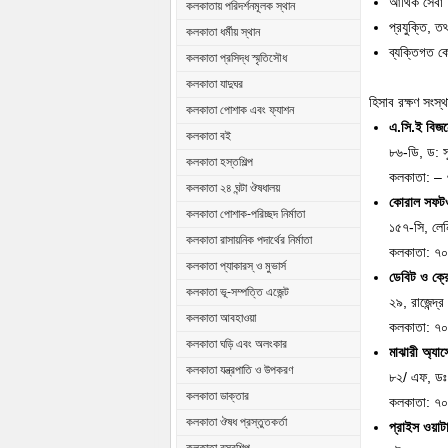
আর্থিক সেবা
কলকাতায় পরিদর্শনমূলক স্থান
প্রযুক্তি, 
কলকাতা ধর্মীয় স্থান
ব্যক্তিগত ক
কলকাতা প্রসিদ্ধ স্মৃতিসৌধ
কলকাতা যাদুঘর
হিসাব রক্ষণ সংস
কলকাতা পোশাক এবং ফ্যাশন
এ.সি.ই বিজন
কলকাতা বই
৮৬-ডি, ড: 
কলকাতা হস্তশিল্প
কলকাতা: –
কলকাতা ২৪ ঘন্টা ঔষধালয়
কোরাল সফটওয
কলকাতা পোশাক-পরিচ্ছদ নির্মাতা
১৫৭-সি, লেন
কলকাতা রাসায়নিক পদার্থের নির্মাতা
কলকাতা: ৭
কলকাতা প্যাকারস্ ও মুভার্স
ডেবিট ও ক্র
কলকাতা ভূ-সম্পত্তি এজেন্ট
২৯, রাজেন্দ্র
কলকাতা আবহাওয়া
কলকাতা: ৭
কলকাতা ঘড়ি এবং অলংকার
মাঝারী অ্যাস
কলকাতা যন্ত্রপাতি ও উপকরণ
৮২/ এফ, ডঃ 
কলকাতা ডাক্তার
কলকাতা: ৭
কলকাতা ঔষধ প্রস্তুতকর্তা
প্রাইস ওয়াটা