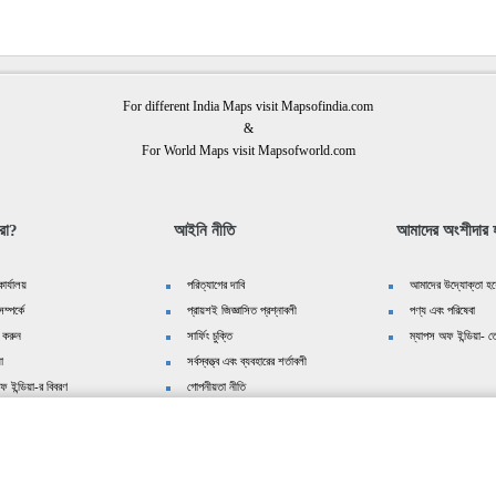
For different India Maps visit Mapsofindia.com
&
For World Maps visit Mapsofworld.com
রা?
আইনি নীতি
আমাদের অংশীদার হ
ার্যালয়
পরিত্যাগের দাবি
আমাদের উদ্যোক্তা হয়
ম্পর্কে
প্রায়শই জিজ্ঞাসিত প্রশ্নাবলী
পণ্য এবং পরিষেবা
 করুন
সার্ফিং চুক্তি
ম্যাপস অফ ইন্ডিয়া- তে
়া
সর্বস্বত্ত্ব এবং ব্যবহারের শর্তাবলী
ফ ইন্ডিয়া-র বিবরণ
গোপনীয়তা নীতি
We follow
editorialcalls.org
for border and boundary demarcations