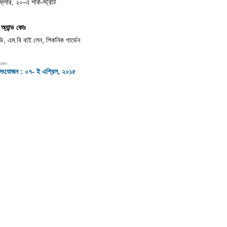
ফ্লোর, ২০-এ পার্ক-স্ট্রীট
র অ্যান্ড কোঃ
ি, এম.বি বাই লেন, পিকনিক গার্ডেন
ষ সংযোজন : ০৭- ই এপ্রিল, ২০১৫