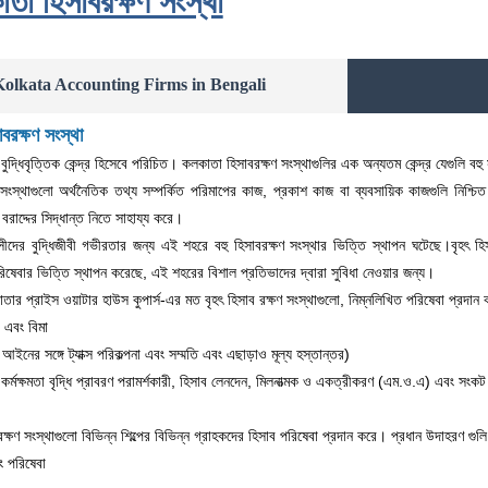
তা হিসাবরক্ষণ সংস্থা
olkata Accounting Firms in Bengali
বরক্ষণ সংস্থা
দ্ধিবৃত্তিক কেন্দ্র হিসেবে পরিচিত। কলকাতা হিসাবরক্ষণ সংস্থাগুলির এক অন্যতম কেন্দ্র যেগুলি ব
ংস্থাগুলো অর্থনৈতিক তথ্য সম্পর্কিত পরিমাপের কাজ, প্রকাশ কাজ বা ব্যবসায়িক কাজগুলি নিশ্চ
দ বরাদ্দের সিদ্ধান্ত নিতে সাহায্য করে।
দের বুদ্ধিজীবী গভীরতার জন্য এই শহরে বহু হিসাবরক্ষণ সংস্থার ভিত্তি স্থাপন ঘটেছে।বৃহৎ হিসা
ষেবার ভিত্তি স্থাপন করেছে, এই শহরের বিশাল প্রতিভাদের দ্বারা সুবিধা নেওয়ার জন্য।
কাতার প্রাইস ওয়াটার হাউস কুপার্স-এর মত বৃহৎ হিসাব রক্ষণ সংস্থাগুলো, নিম্নলিখিত পরিষেবা প্রদান
া এবং বিমা
আইনের সঙ্গে ট্যাক্স পরিকল্পনা এবং সম্মতি এবং এছাড়াও মূল্য হস্তান্তর)
 কর্মক্ষমতা বৃদ্ধি প্রাবরণ পরামর্শকারী, হিসাব লেনদেন, মিলনাত্মক ও একত্রীকরণ (এম.ও.এ) এবং সংকট ব্
্ষণ সংস্থাগুলো বিভিন্ন শিল্পের বিভিন্ন গ্রাহকদের হিসাব পরিষেবা প্রদান করে। প্রধান উদাহরণ গুল
বং পরিষেবা