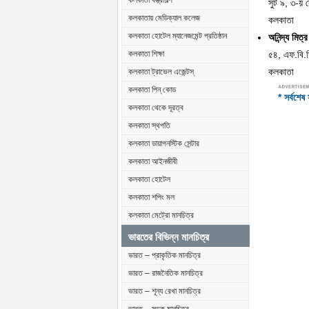
কলকাতা বস্ত্রশিল্প
সুট ৯, ৩-য় 
কলকাতায় মেডিক্যাল কলেজ
কলকাতা
কলকাতা হোটেল ম্যানেজমেন্ট প্রতিষ্ঠান
অনিন্দ্য মিত্
৫৪, এফ.বি.ড
কলকাতা শিক্ষা
কলকাতা
কলকাতা ট্রাভেল এজেন্টস্
কলকাতা পিন্ কোড
* সর্বশে
কলকাতা থেকে দূরত্ব
কলকাতা স্থপতি
কলকাতা ডায়াগনস্টিক সেন্টার
কলকাতা আইনজীবী
কলকাতা হোটেল
কলকাতা শপিং মল
কলকাতা মেট্রো মানচিত্র
ভারতের বিভিন্ন মানচিত্র
ভারত – প্রাকৃতিক মানচিত্র
ভারত – রাজনৈতিক মানচিত্র
ভারত – শূন্য রেখা মানচিত্র