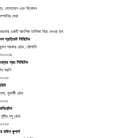
তথ্য, যোগাযোগ এবং বিনোদন
োম্পানির সেবা
্থাগুলোর একটি আংশিক তালিকা নিচে দেওয়া হল:
েস প্রাইভেট লিমিটেড
সুরেশ সরকার রোড, মৌলালি
 ৭০০০১৪
়্যার প্রাঃ লিমিটেড
িন সরণি
০০০১৩
েডিট
 নাথ, মুখার্জী রোড
০০০০১
োসিয়েটস
সুধীর বসু রোড
০০০২৩
র হাউস কুপার্স