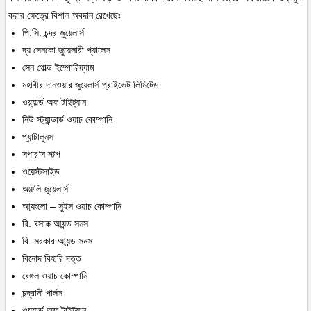
করার ক্ষেত্রে বিশাল অবদান রেখেছেঃ
পি.সি. চন্দ্র জুয়েলার্স
দ্য সেনকো জুয়েলারী প্যালেস
সেন গোল্ড ইম্পোরিয়্যাম
মহাবীর দানওয়ার জুয়েলার্স প্রাইভেট লিমিটেড
ওয়্যার্ল্ড অফ টাইট্যান
নিউ স্ট্যান্ডার্ড ওয়াচ কোম্পানি
প্যান্টালুনস
সপার’স স্টপ
ওয়েস্টসাইড
অঞ্জলি জুয়েলার্স
আ্যংলো – সুইস ওয়াচ কোম্পানি
বি. বসাক আ্যন্ড সনস
বি. সরকার আ্যন্ড সনস
বিনোদ বিহারি দত্ত
বেঙ্গল ওয়াচ কোম্পানি
চন্দ্রানী পার্লস
ওয়্যার্ল্ড অফ টাইট্যান