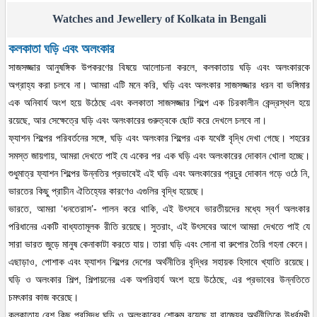
Watches and Jewellery of Kolkata in Bengali
কলকাতা ঘড়ি এবং অলংকার
সাজসজ্জার আনুষঙ্গিক উপকরণের বিষয়ে আলোচনা করলে, কলকাতায় ঘড়ি এবং অলংকারকে
অগ্রাহ্য করা চলবে না। আমরা এটি মনে করি, ঘড়ি এবং অলংকার সাজসজ্জার ধরন বা ভঙ্গিমার
এক অনিবার্য অংশ হয়ে উঠেছে এবং কলকাতা সাজসজ্জার শিল্পে এক চিরকালীন কেন্দ্রস্থল হয়ে
রয়েছে, আর সেক্ষেত্রে ঘড়ি এবং অলংকারের গুরুত্বকে ছোট করে দেখলে চলবে না।
ফ্যাশন শিল্পের পরিবর্তনের সঙ্গে, ঘড়ি এবং অলংকার শিল্পের এক যথেষ্ট বৃদ্ধি দেখা গেছে। শহরের
সমস্ত জায়গায়, আমরা দেখতে পাই যে একের পর এক ঘড়ি এবং অলংকারের দোকান খোলা হচ্ছে।
শুধুমাত্র ফ্যাশন শিল্পের উন্নতির প্রভাবেই এই ঘড়ি এবং অলংকারের প্রচুর দোকান গড়ে ওঠে নি,
ভারতের কিছু প্রাচীন ঐতিহ্যের কারণেও এগুলির বৃদ্ধি হয়েছে।
ভারতে, আমরা ‘ধনতেরাস’- পালন করে থাকি, এই উৎসবে ভারতীয়দের মধ্যে স্বর্ণ অলংকার
পরিধানের একটি বাধ্যতামূলক রীতি রয়েছে। সুতরাং, এই উৎসবের আগে আমরা দেখতে পাই যে
সারা ভারত জুড়ে মানুষ কেনাকাটা করতে যায়। তারা ঘড়ি এবং সোনা বা রুপোর তৈরি গহনা কেনে।
এছাড়াও, পোশাক এবং ফ্যাশন শিল্পের দেশের অর্থনীতির বৃদ্ধির সহায়ক হিসাবে খ্যাতি রয়েছে।
ঘড়ি ও অলংকার শিল্প, শিল্পায়নের এক অপরিহার্য অংশ হয়ে উঠেছে, এর প্রভাবের উন্নতিতে
চমৎকার কাজ করেছে।
কলকাতায় বেশ কিছু প্রসিদ্ধ ঘড়ি ও অলংকারের শোরুম রয়েছে যা রাজ্যের অর্থনীতিকে উর্ধ্বমুখী