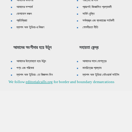
আমাদের কার্যালয়
পরিত্যাগের দাবি
আমাদের সম্পর্কে
প্রায়শই জিজ্ঞাসিত প্রশ্নাবলী
যোগাযোগ করুন
সার্ফিং চুক্তি
প্রতিক্রিয়া
সর্বস্বত্ত্ব এবং ব্যবহারের শর্তাবলী
ম্যাপস অফ ইন্ডিয়া-র বিবরণ
গোপনীয়তা নীতি
আমাদের অংশীদার হয়ে উঠুন
সহায়তা কেন্দ্র
আমাদের উদ্যোক্তা হয়ে উঠুন
আমাদের সাথে যোগসূত্র
পণ্য এবং পরিষেবা
মানচিত্রের প্রস্তাব
ম্যাপস অফ ইন্ডিয়া- তে বিজ্ঞাপন দিন
ম্যাপস অফ ইন্ডিয়া নেটওয়ার্ক সাইটস
We follow
editorialcalls.org
for border and boundary demarcations