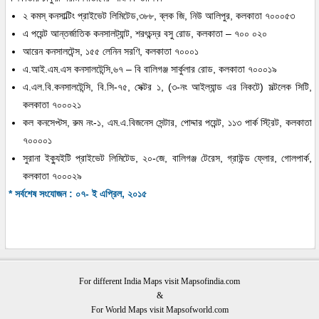
২ কমস্ কনসাল্টিং প্রাইভেট লিমিটেড,৩৮৮, ব্লক জি, নিউ আলিপুর, কলকাতা ৭০০০৫৩
এ পয়েন্ট আন্তর্জাতিক কনসালট্যান্ট, শরৎচন্দ্র বসু রোড, কলকাতা – ৭০০ ০২০
আরেন কনসালটেন্স, ১৫৫ লেনিন সরণি, কলকাতা ৭০০০১
এ.আই.এম.এস কনসালটেন্সি,৬৭ – বি বালিগঞ্জ সার্কুলার রোড, কলকাতা ৭০০০১৯
এ.এল.বি.কনসালটেন্সি, বি.সি-৭৫, সেক্টর ১, (৩-নং আইল্যান্ড এর নিকটে) সল্টলেক সিটি,
কলকাতা ৭০০০২১
কল কনসেপ্টস, রুম নং-১, এম.এ.বিজনেস সেন্টার, পোদ্দার পয়েন্ট, ১১৩ পার্ক স্ট্রিট, কলকাতা
৭০০০০১
সুরানা ইক্যুইটি প্রাইভেট লিমিটেড, ২০-জে, বালিগঞ্জ টেরেস, গ্রাউন্ড ফ্লোর, গোলপার্ক,
কলকাতা ৭০০০২৯
* সর্বশেষ সংযোজন : ০৭- ই এপ্রিল, ২০১৫
For different India Maps visit Mapsofindia.com
&
For World Maps visit Mapsofworld.com