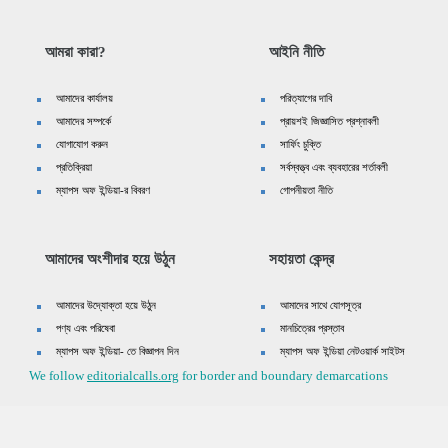
আমরা কারা?
আইনি নীতি
আমাদের কার্যালয়
পরিত্যাগের দাবি
আমাদের সম্পর্কে
প্রায়শই জিজ্ঞাসিত প্রশ্নাবলী
যোগাযোগ করুন
সার্ফিং চুক্তি
প্রতিক্রিয়া
সর্বস্বত্ত্ব এবং ব্যবহারের শর্তাবলী
ম্যাপস অফ ইন্ডিয়া-র বিবরণ
গোপনীয়তা নীতি
আমাদের অংশীদার হয়ে উঠুন
সহায়তা কেন্দ্র
আমাদের উদ্যোক্তা হয়ে উঠুন
আমাদের সাথে যোগসূত্র
পণ্য এবং পরিষেবা
মানচিত্রের প্রস্তাব
ম্যাপস অফ ইন্ডিয়া- তে বিজ্ঞাপন দিন
ম্যাপস অফ ইন্ডিয়া নেটওয়ার্ক সাইটস
We follow
editorialcalls.org
for border and boundary demarcations