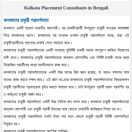
Kolkata Placement Consultants in Bengali
কলকাতার চাকুরী পরামর্শদাতা
কলকাতা একটি প্রধান ভারতীয় মহানগরী। বহু চাকরীপ্রার্থী উপযুক্ত চাকুরী পাওয়ার আকাঙ্ক্ষা
নিয়ে কলকাতায় আসে। কলকাতায় বহু সংখ্যক গুণমান চাকুরী পরামর্শদাতা আছে, যারা এই
চাকুরীপ্রার্থীদের স্বপ্নের চাকরি পেতে সহায়তা করে।
কলকাতার চাকুরী পরামর্শদাতারা একটি সংস্থায় সুনির্দিষ্ট চাকরী অথবা পদপূরণে ব্যক্তি নিয়োগের
দাবী রাখে। কলকাতার চাকুরী পরামর্শদাতারা মক্কেল কোম্পানীর এবং নির্দিষ্ট চাকরী পদের জন্য
নিয়োজিত প্রার্থীদের মধ্যে স্বাধীনভাবে কাজ করে।
কলকাতার চাকুরী পরামর্শদাতাদের একটি উচ্চ মানের শিল্প জ্ঞান রয়েছে, যা আরও দক্ষতার সঙ্গে
তাদের কাজ করতে সক্ষম করে। এই জ্ঞান ভাণ্ডার কলকাতার চাকুরী পরামর্শদাতাদের ক্রিয়াকলাপ
চাকুরী প্রার্থীদের প্রবাহরেখা বৃদ্ধি করতে সাহায্য করে। তাই উপযুক্ত প্রার্থী দ্রুত প্রদর্শিত হয়
ও কাঙ্খিত চাকুরী অর্জন করে।
কলকাতার চাকুরী পরামর্শদাতা একটি উচ্চ নৈতিক মান পালন করে। কলকাতা চাকুরী পরামর্শদাতারা
মক্কেল কোম্পানী এবং চাকুরী প্রার্থী উভয়ের সঙ্গে কোনো বেআইনী কার্যক্রমে লিপ্ত হয় না।
কলকাতার চাকুরী পরামর্শদাতা তখনি টাকা পায় যখন কোনো চাকুরী প্রার্থী নির্দিষ্ট কোম্পানিতে
নিযুক্ত হয়।
কলকাতার চাকুরী পরামর্শদাতাদের আংশিক তালিকা-