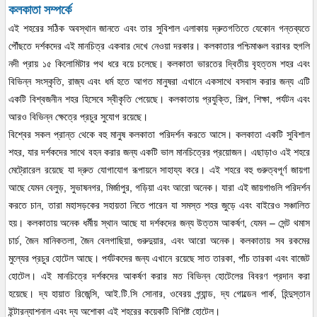
কলকাতা সম্পর্কে
এই শহরের সঠিক অবস্থান জানতে এবং তার সুবিশাল এলাকায় দ্রুতগতিতে যেকোন গন্তব্যতে
পৌঁছতে দর্শকদের এই মানচিত্র একবার দেখে নেওয়া দরকার। কলকাতার পশ্চিমাঞ্চল বরাবর হুগলি
নদী প্রায় ১৫ কিলোমিটার পথ ধরে বয়ে চলেছে। কলকাতা ভারতের দ্বিতীয় বৃহত্তম শহর এবং
বিভিন্ন সংস্কৃতি, রাজ্য এবং ধর্ম হতে আগত মানুষরা এখানে একসাথে বসবাস করার জন্য এটি
একটি বিশ্বজনীন শহর হিসেবে স্বীকৃতি পেয়েছে। কলকাতায় প্রযুক্তি, শিল্প, শিক্ষা, পর্যটন এবং
আরও বিভিন্ন ক্ষেত্রে প্রচুর সুযোগ রয়েছে।
বিশ্বের সকল প্রান্ত থেকে বহু মানুষ কলকাতা পরিদর্শন করতে আসে। কলকাতা একটি সুবিশাল
শহর, যার দর্শকদের সাথে বহন করার জন্য একটি ভাল মানচিত্রের প্রয়োজন। এছাড়াও এই শহরে
মেট্রোরেল রয়েছে যা দ্রুত যোগাযোগ রূপায়নে সাহায্য করে। এই শহরে বহু গুরুত্বপূর্ণ জায়গা
আছে যেমন বেলুড়, সুভাষনগর, মির্জাপুর, গড়িয়া এবং আরো অনেক। যারা এই জায়গাগুলি পরিদর্শন
করতে চান, তারা মহাসড়কের সহায়তা নিতে পারেন যা সমস্ত শহর জুড়ে এবং বাইরেও সঞ্চালিত
হয়। কলকাতায় অনেক ধর্মীয় স্থান আছে যা দর্শকদের জন্য উত্তম আকর্ষণ, যেমন – সেন্ট থমাস
চার্চ, জৈন মানিকতলা, জৈন বেলগাছিয়া, গুরুদুয়ার, এবং আরো অনেক। কলকাতায় সব রকমের
মুল্যের প্রচুর হোটেল আছে। পর্যটকদের জন্য এখানে রয়েছে সাত তারকা, পাঁচ তারকা এবং বাজেট
হোটেল। এই মানচিত্রে দর্শকদের আকর্ষণ করার মত বিভিন্ন হোটেলের বিবরণ প্রদান করা
হয়েছে। দ্য হায়াত রিজেন্সি, আই.টি.সি সোনার, ওবেরয় গ্র্যান্ড, দ্য গোল্ডেন পার্ক, হিন্দুস্তান
ইন্টারন্যাশনাল এবং দ্য অশোকা এই শহরের কয়েকটি বিশিষ্ট হোটেল।