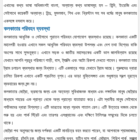
এখানের কথ্য ভাষা অধিকাংশই বাংলা, অন্যান্য কথ্য ভাষাসমূহ হল – হিন্দি, ইংরেজি এবং
সেইসাথে কয়েকটি অন্যান্য। হিন্দু, মুসলমান, শিখ এবং খ্রিস্টান সহ সব ধর্মের মানুষ কলকাতায়
একসঙ্গে বসবাস করে।
কলকাতার পরিবহন ব্যবস্থা
কলকাতায় আধুনিক ও সেইসাথে পুরাতন পরিবহন যোগাযোগ ব্যবস্থাও রয়েছে। কলকাতা একটি
মহানগরী হওয়ায় এখানে সকল আধুনিক পরিবহন ব্যবস্থা উপলব্ধ এবং দেশ তথা বিশ্বের বাকি
অংশের সাথে সুসংযুক্ত। এখানে সড়ক ও জাতীয় মহাসড়কের একটি ভাল জালবিন্যাস রয়েছে
যেখানে আপনি প্রচুর পরিমাণে গাড়ী, বাস, ট্যাক্সি এবং অটো রিকশা দেখতে পাবেন। কলকাতা তার
ট্রাম চলাচল ব্যবস্থার জন্য বিখ্যাত। এটি একমাত্র শহর যেখানে ট্রাম আছে। পুরুষদের দ্বারা
চালিত রিকশা এখানে একটি প্রচলিত দৃশ্য। এর ভাড়া যুক্তিসঙ্গত এবং শুধুমাত্র স্বল্প দূরত্বে
ব্যবহারের জন্য মন্দ নয়।
কলকাতার মেট্রো, ভ্রমণের জন্য এক অত্যন্ত সুবিধাজনক মাধ্যম এবং লক্ষাধিক মানুষ মেট্রোর
মাধ্যমে শহরের এক প্রান্ত থেকে অন্য প্রান্তে যাতায়াত করে। এটা স্থানীয় মানুষ সেইসাথে
পর্যটকদের দ্বারা বিশ্বস্ত। এটি ভারতের মধ্যে প্রথম পাতাল রেল। এটি উত্তরে দমদম থেকে
শুরু হয় এবং পার্ক স্ট্রিট এবং তারপর এসপ্ল্যানেড এবং দক্ষিণে টালিগঞ্জ সম্মুখের দিকে চলতে
থাকে।
মেট্রো পথ অনুসরণের জন্য দর্শকরা একটি মানচিত্র বহন করতে পারেন, যা আপনাকে শ্যামবাজার,
বেলগাছিয়া, চাঁদনি চক, রবীন্দ্র সদন, নেতাজি ভবন, যতীন দাস পার্ক, সেন্ট্রাল, গিরিশ পার্ক, মহাত্মা