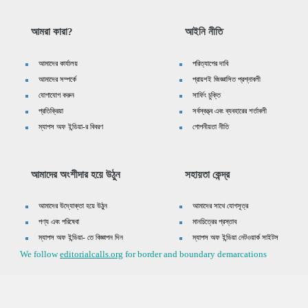
আমরা কারা?
আইনি নীতি
আমাদের কার্যালয়
পরিত্যাগের দাবি
আমাদের সম্পর্কে
প্রায়শই জিজ্ঞাসিত প্রশ্নাবলী
যোগাযোগ করুন
সার্ফিং চুক্তি
প্রতিক্রিয়া
সর্বস্বত্ত্ব এবং ব্যবহারের শর্তাবলী
ম্যাপস অফ ইন্ডিয়া-র বিবরণ
গোপনীয়তা নীতি
আমাদের অংশীদার হয়ে উঠুন
সহায়তা কেন্দ্র
আমাদের উদ্যোক্তা হয়ে উঠুন
আমাদের সাথে যোগসূত্র
পণ্য এবং পরিষেবা
মানচিত্রের প্রস্তাব
ম্যাপস অফ ইন্ডিয়া- তে বিজ্ঞাপন দিন
ম্যাপস অফ ইন্ডিয়া নেটওয়ার্ক সাইটস
We follow
editorialcalls.org
for border and boundary demarcations