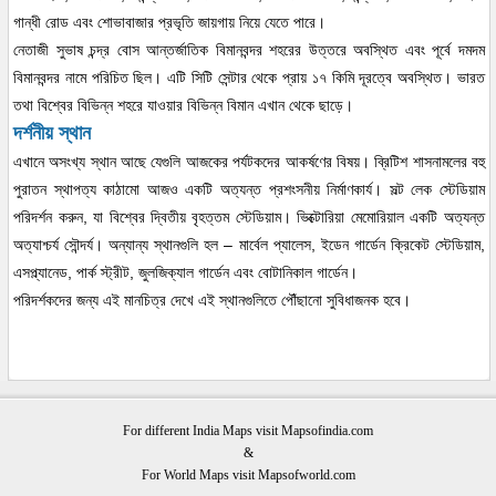
গান্ধী রোড এবং শোভাবাজার প্রভৃতি জায়গায় নিয়ে যেতে পারে।
নেতাজী সুভাষ চন্দ্র বোস আন্তর্জাতিক বিমানবন্দর শহরের উত্তরে অবস্থিত এবং পূর্বে দমদম
বিমানবন্দর নামে পরিচিত ছিল। এটি সিটি সেন্টার থেকে প্রায় ১৭ কিমি দূরত্বে অবস্থিত। ভারত
তথা বিশ্বের বিভিন্ন শহরে যাওয়ার বিভিন্ন বিমান এখান থেকে ছাড়ে।
দর্শনীয় স্থান
এখানে অসংখ্য স্থান আছে যেগুলি আজকের পর্যটকদের আকর্ষণের বিষয়। ব্রিটিশ শাসনামলের বহু
পুরাতন স্থাপত্য কাঠামো আজও একটি অত্যন্ত প্রশংসনীয় নির্মাণকার্য। সল্ট লেক স্টেডিয়াম
পরিদর্শন করুন, যা বিশ্বের দ্বিতীয় বৃহত্তম স্টেডিয়াম। ভিক্টোরিয়া মেমোরিয়াল একটি অত্যন্ত
অত্যাশ্চর্য সৌন্দর্য। অন্যান্য স্থানগুলি হল – মার্বেল প্যালেস, ইডেন গার্ডেন ক্রিকেট স্টেডিয়াম,
এসপ্ল্যানেড, পার্ক স্ট্রীট, জুলজিক্যাল গার্ডেন এবং বোটানিকাল গার্ডেন।
পরিদর্শকদের জন্য এই মানচিত্র দেখে এই স্থানগুলিতে পৌঁছানো সুবিধাজনক হবে।
For different India Maps visit Mapsofindia.com
&
For World Maps visit Mapsofworld.com