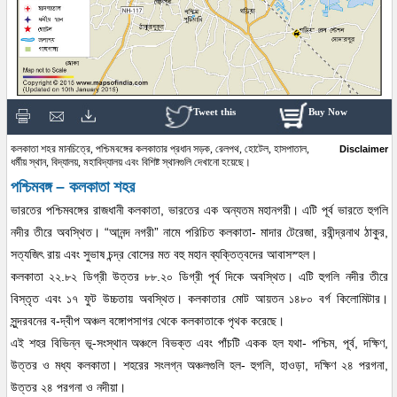
Tweet this
Buy Now
কলকাতা শহর মানচিত্রে, পশ্চিমবঙ্গের কলকাতার প্রধান সড়ক, রেলপথ, হোটেল, হাসপাতাল,
Disclaimer
ধর্মীয় স্থান, বিদ্যালয়, মহাবিদ্যালয় এবং বিশিষ্ট স্থানগুলি দেখানো হয়েছে।
পশ্চিমবঙ্গ – কলকাতা শহর
ভারতের পশ্চিমবঙ্গের রাজধানী কলকাতা, ভারতের এক অন্যতম মহানগরী। এটি পূর্ব ভারতে হুগলি
নদীর তীরে অবস্থিত। “আনন্দ নগরী” নামে পরিচিত কলকাতা- মাদার টেরেজা, রবীন্দ্রনাথ ঠাকুর,
সত্যজিৎ রায় এবং সুভাষ চন্দ্র বোসের মত বহু মহান ব্যক্তিত্বদের আবাসস্হল।
কলকাতা ২২.৮২ ডিগ্রী উত্তর ৮৮.২০ ডিগ্রী পূর্ব দিকে অবস্থিত। এটি হুগলি নদীর তীরে
বিস্তৃত এবং ১৭ ফুট উচ্চতায় অবস্থিত। কলকাতার মোট আয়তন ১৪৮০ বর্গ কিলোমিটার।
সুন্দরবনের ব-দ্বীপ অঞ্চল বঙ্গোপসাগর থেকে কলকাতাকে পৃথক করেছে।
এই শহর বিভিন্ন ভূ-সংস্থান অঞ্চলে বিভক্ত এবং পাঁচটি একক হল যথা- পশ্চিম, পূর্ব, দক্ষিণ,
উত্তর ও মধ্য কলকাতা। শহরের সংলগ্ন অঞ্চলগুলি হল- হুগলি, হাওড়া, দক্ষিণ ২৪ পরগনা,
উত্তর ২৪ পরগনা ও নদীয়া।