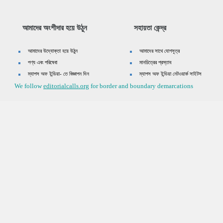
আমাদের অংশীদার হয়ে উঠুন
সহায়তা কেন্দ্র
আমাদের উদ্যোক্তা হয়ে উঠুন
আমাদের সাথে যোগসূত্র
পণ্য এবং পরিষেবা
মানচিত্রের প্রস্তাব
ম্যাপস অফ ইন্ডিয়া- তে বিজ্ঞাপন দিন
ম্যাপস অফ ইন্ডিয়া নেটওয়ার্ক সাইটস
We follow
editorialcalls.org
for border and boundary demarcations