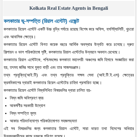
Kolkata Real Estate Agents in Bengali
কলকাতার ভূ-সম্পত্তি (রিয়াল এস্টেট) এজেন্ট
কলকাতার রিয়েল এস্টেট একটি উচ্চ বৃদ্ধি পর্যায়ে রয়েছে বিশেষ করে অফিস, হসপিট্যালিটি, খুচরো
এবং আবাসিক ক্ষেত্রে।
কলকাতার রিয়েল এস্টেট বিগত কয়েক বছরে আর্থিক অবস্থার উন্নতি করে চলেছে। দ্রুত
শিল্পায়ন ও ভাল পরিকাঠামো সৃষ্টি, কলকাতার রিয়াল এস্টেটের উন্নয়নে অবদান রেখেছে।
কলকাতার রিয়াল এস্টেটকে, পশ্চিমবঙ্গের কলকাতা মহানগরী অঞ্চলের জমি হিসাবে সংজ্ঞায়িত করা
হয়, তৎসহ জমির সাথে যুক্ত বাড়ী এবং তার সাজসরঞ্জাম।
তথ্য প্রযুক্তি(আই.টি) এবং তথ্য প্রযুক্তির সক্ষম সেবা (আই.টি.ই.এস) ক্ষেত্রের
ক্রমবিকাশের দ্বারাই কলকাতার রিয়েল এস্টেটের চাহিদা প্রসারিত হচ্ছে।
কলকাতার রিয়েল এস্টেট নিম্নলিখিত বিষয়গুলির দ্বারা চালিত হয়-
নিম্ন জমি অধিগ্রহণ ব্যয়
আকর্ষণীয় সরকারী উদ্যোগ
নিম্ন সম্পত্তি মূল্য
আকার পরিবর্তনযোগ্য পরিকাঠামোগত সহজলভ্যতা
এই সব বিষয়গুলির জন্য কলকাতার রিয়াল এস্টেট, সারা ভারত তথা বিদেশের অধিহার
উন্নয়নকারীদের কাছে চুম্বকে পরিণত হয়েছে।