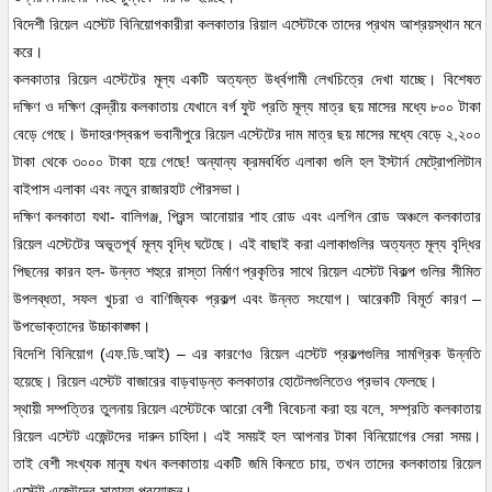
বিদেশী রিয়েল এস্টেট বিনিয়োগকারীরা কলকাতার রিয়াল এস্টেটকে তাদের প্রথম আশ্রয়স্থান মনে
করে।
কলকাতার রিয়েল এস্টেটের মূল্য একটি অত্যন্ত উর্ধ্বগামী লেখচিত্রে দেখা যাচ্ছে। বিশেষত
দক্ষিণ ও দক্ষিণ কেন্দ্রীয় কলকাতায় যেখানে বর্গ ফুট প্রতি মূল্য মাত্র ছয় মাসের মধ্যে ৮০০ টাকা
বেড়ে গেছে। উদাহরণস্বরূপ ভবানীপুরে রিয়েল এস্টেটের দাম মাত্র ছয় মাসের মধ্যে বেড়ে ২,২০০
টাকা থেকে ৩০০০ টাকা হয়ে গেছে! অন্যান্য ক্রমবর্ধিত এলাকা গুলি হল ইস্টার্ন মেট্রোপলিটান
বাইপাস এলাকা এবং নতুন রাজারহাট পৌরসভা।
দক্ষিণ কলকাতা যথা- বালিগঞ্জ, প্রিন্স আনোয়ার শাহ রোড এবং এলগিন রোড অঞ্চলে কলকাতার
রিয়েল এস্টেটের অভূতপূর্ব মূল্য বৃদ্ধি ঘটেছে। এই বাছাই করা এলাকাগুলির অত্যন্ত মূল্য বৃদ্ধির
পিছনের কারন হল- উন্নত শহুরে রাস্তা নির্মাণ প্রকৃতির সাথে রিয়েল এস্টেট বিকল্প গুলির সীমিত
উপলব্ধতা, সফল খুচরা ও বাণিজ্যিক প্রকল্প এবং উন্নত সংযোগ। আরেকটি বিমূর্ত কারণ –
উপভোক্তাদের উচ্চাকাঙ্ক্ষা।
বিদেশি বিনিয়োগ (এফ.ডি.আই) – এর কারণেও রিয়েল এস্টেট প্রকল্পগুলির সামগ্রিক উন্নতি
হয়েছে। রিয়েল এস্টেট বাজারের বাড়বাড়ন্ত কলকাতার হোটেলগুলিতেও প্রভাব ফেলছে।
স্থায়ী সম্পত্তির তুলনায় রিয়েল এস্টেটকে আরো বেশী বিবেচনা করা হয় বলে, সম্প্রতি কলকাতায়
রিয়েল এস্টেট এজেন্টদের দারুন চাহিদা। এই সময়ই হল আপনার টাকা বিনিয়োগের সেরা সময়।
তাই বেশী সংখ্যক মানুষ যখন কলকাতায় একটি জমি কিনতে চায়, তখন তাদের কলকাতায় রিয়েল
এস্টেট এজেন্টদের সাহায্য প্রয়োজন।