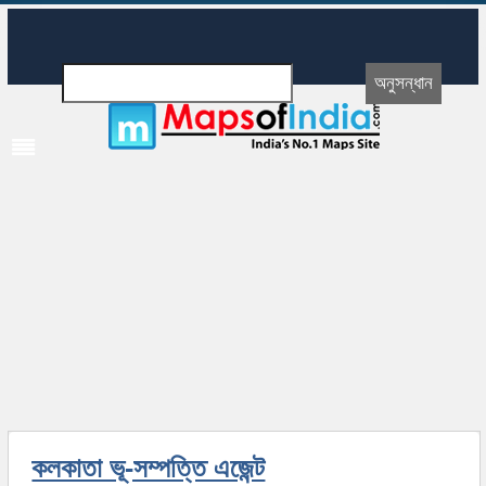
কলকাতা ভূ-সম্পত্তি এজেন্ট