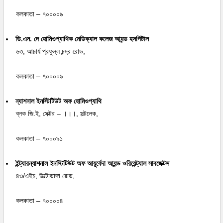
কলকাতা – ৭০০০০৯
ডি.এন. দে হোমিওপ্যাথিক মেডিক্যাল কলেজ আ্যন্ড হসপিটাল
৬৩, আচার্য প্রফুল্ল চন্দ্র রোড,
কলকাতা – ৭০০০০৯
ন্যাশনাল ইনস্টিটিউট অফ হোমিওপ্যাথি
ব্লক জি.ই, সেক্টর – ।।।, সল্টলেক,
কলকাতা – ৭০০০৯১
ইন্ট্যারন্যাশনাল ইনস্টিটিউট অফ আয়ুর্বেদা আ্যন্ড ওরিয়েন্ট্যাল সাবজেক্টস
৪৩/এইচ, উল্টোডাঙ্গা রোড,
কলকাতা – ৭০০০০৪