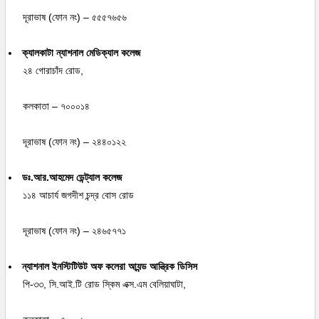
দূরাভাষ (ফোন নং) – ৫৫৫৭৬৫৬
ক্যালকাটা ন্যাশনাল মেডিক্যাল কলেজ
২৪ গোরাচাঁদ রোড,
কলকাতা – ৭০০০১৪
দূরাভাষ (ফোন নং) – ২৪৪০১২২
ডঃ.আর.আহমেদ ডেন্ট্যাল কলেজ
১১৪ আচার্য জগদীশ চন্দ্র বোস রোড
দূরাভাষ (ফোন নং) – ২৪৬৫৭৭১
ন্যাশনাল ইনস্টিটিউট অফ কলেরা আ্যন্ড আন্ত্রিক ডিসিস
পি-৩৩, সি.আই.টি রোড স্কিম এক্স.এম বেলিয়াঘাটা,