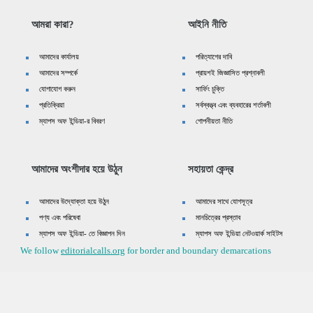
আমরা কারা?
আইনি নীতি
আমাদের কার্যালয়
পরিত্যাগের দাবি
আমাদের সম্পর্কে
প্রায়শই জিজ্ঞাসিত প্রশ্নাবলী
যোগাযোগ করুন
সার্ফিং চুক্তি
প্রতিক্রিয়া
সর্বস্বত্ত্ব এবং ব্যবহারের শর্তাবলী
ম্যাপস অফ ইন্ডিয়া-র বিবরণ
গোপনীয়তা নীতি
আমাদের অংশীদার হয়ে উঠুন
সহায়তা কেন্দ্র
আমাদের উদ্যোক্তা হয়ে উঠুন
আমাদের সাথে যোগসূত্র
পণ্য এবং পরিষেবা
মানচিত্রের প্রস্তাব
ম্যাপস অফ ইন্ডিয়া- তে বিজ্ঞাপন দিন
ম্যাপস অফ ইন্ডিয়া নেটওয়ার্ক সাইটস
We follow
editorialcalls.org
for border and boundary demarcations