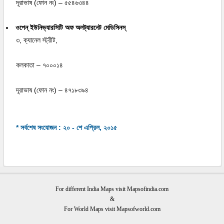
দূরাভাষ (ফোন নং) – ৫৫৪৬৩৪৪
ওপেন্ ইউনিভ্যারসিটি অফ অলট্যারনেট মেডিসিনস্
৩, ক্যানেল স্ট্রীট,
কলকাতা – ৭০০০১৪
দূরাভাষ (ফোন নং) – ৪৭১৮৩৯৪
* সর্বশেষ সংযোজন : ২০ - শে এপ্রিল, ২০১৫
For different India Maps visit Mapsofindia.com
&
For World Maps visit Mapsofworld.com