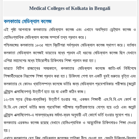
Medical Colleges of Kolkata in Bengali
কলকাতায় মেডিক্যাল কলেজ
এই পৃষ্ঠা আপনাকে কলকাতার মেডিক্যাল কলেজ এবং এখানে অবস্থিত ডেন্ট্যাল কলেজ ও
হোমিওপ্যাথিক মেডিক্যাল কলেজ সম্পর্কে তথ্য প্রদান করে।
পশ্চিমবঙ্গের কলকাতায় ১৮৩৫ সালে ব্রিটিশরা সর্বপ্রথম মেডিক্যাল কলেজ স্থাপণ করে। বর্তমান
কলকাতা মেডিক্যাল কলেজই ভারতের মধ্যে প্রথম এই ধরনের মেডিক্যাল কলেজ ছিল যেখানে
এশিয়া মহাদেশের মধ্যে ইউরোপীয় চিকিৎসার শিক্ষা প্রদান করা হত।
ভারতে বিটিশ রাজত্বের সময়কালে, কলকাতার মেডিক্যাল কলেজে জাতি-ধর্ম নির্বিশেষে
শিক্ষার্থীদেরকে নিরপেক্ষ শিক্ষা প্রদান করা হত। চিকিৎসা পেশা হল একটি খুবই গুরুতর বৃত্তি এবং
কলকাতার যে কোনও খ্যাতিসম্পন্ন কলেজে ভর্তির জন্য মেডিক্যাল প্রবেশাধিকার পরীক্ষায় (জয়েন্ট
এন্ট্র্যান্স এক্সামিনেশন) উত্তীর্ণ হতে হয় যা একটি কঠিন কাজ।
১২-তম স্তর (উচ্চ-মাধ্যমিক) উত্তীর্ণ হওয়ার পর, একজন শিক্ষার্থী এম.বি.বি.এস কোর্স বা
বি.ডি.এস কোর্সে ভর্তির জন্য প্রবেশিকা পরীক্ষায় প্রতীয়মাণতার যোগ্য হয়ে ওঠে এবং জয়েন্ট
এন্ট্র্যান্স এক্সামিনেশন-এ সাফল্যাঙ্কের মর্যাদা-ক্রম অনুযায়ী এই কোর্সে ভর্তি হওয়ার সুযোগ পায়।
কলকতায় এরকমও কলেজ রয়েছে যেখানে হোমিওপ্যাথিক ও আয়ুর্বেদিক চিকিৎসারও শিক্ষা দেওয়া
হয়।
এখানে কলকাতার বেশ কিছু মেডিক্যাল কলেজের তালিকা নীচে দেওয়া হল, যেগুলি চিকিৎসা-বিদ্যায়