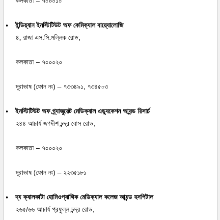
কলকাতা – ৭০০০১০
ইন্ডিয়্যান ইনস্টিটিউট অফ কেমিক্যাল বায়্যোলোজি
৪, রাজা এস.সি.মল্লিক রোড,
কলকাতা – ৭০০০২০
দূরাভাষ (ফোন নং) – ৭৩৩৪৯১, ৭৩৪৫০৩
ইনস্টিটিউট অফ গ্র্যাজুয়েট মেডিক্যাল এড্যুকেশন আ্যন্ড রিসার্চ
২৪৪ আচার্য জগদীশ চন্দ্র বোস রোড,
কলকাতা – ৭০০০২০
দূরাভাষ (ফোন নং) – ২২৩৫১৮১
দ্য ক্যালকাটা হোমিওপ্যাথিক মেডিক্যাল কলেজ আ্যন্ড হসপিটাল
২৬৫/৬৬ আচার্য প্রফুল্ল চন্দ্র রোড,