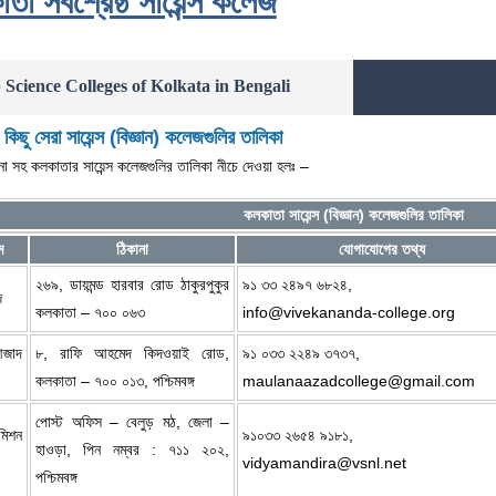
তা সর্বশ্রেষ্ঠ সায়েন্স কলেজ
 Science Colleges of Kolkata in Bengali
িছু সেরা সায়েন্স (বিজ্ঞান) কলেজগুলির তালিকা
া সহ কলকাতার সায়েন্স কলেজগুলির তালিকা নীচে দেওয়া হলঃ –
কলকাতা সায়েন্স (বিজ্ঞান) কলেজগুলির তালিকা
ম
ঠিকানা
যোগাযোগের তথ্য
২৬৯, ডায়মন্ড হারবার রোড ঠাকুরপুকুর
৯১ ৩৩ ২৪৯৭ ৬৮২৪,
জ
কলকাতা – ৭০০ ০৬৩
info@vivekananda-college.org
জাদ
৮, রাফি আহমেদ কিদওয়াই রোড,
৯১ ০৩৩ ২২৪৯ ৩৭৩৭,
কলকাতা – ৭০০ ০১৩, পশ্চিমবঙ্গ
maulanaazadcollege@gmail.com
পোস্ট অফিস – বেলুড় মঠ, জেলা –
িশন
৯১০৩৩ ২৬৫৪ ৯১৮১,
হাওড়া, পিন নম্বর : ৭১১ ২০২,
vidyamandira@vsnl.net
পশ্চিমবঙ্গ