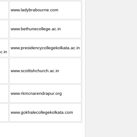
www.ladybrabourne.com
www.bethunecollege.ac.in
www.presidencycollegekolkata.ac.in
c.in
www.scottishchurch.ac.in
www.rkmcnarendrapur.org
www.gokhalecollegekolkata.com