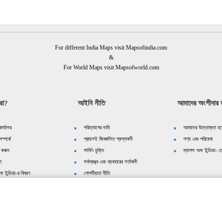
For different India Maps visit Mapsofindia.com
&
For World Maps visit Mapsofworld.com
রা?
আইনি নীতি
আমাদের অংশীদার হ
ার্যালয়
পরিত্যাগের দাবি
আমাদের উদ্যোক্তা হয়
ম্পর্কে
প্রায়শই জিজ্ঞাসিত প্রশ্নাবলী
পণ্য এবং পরিষেবা
 করুন
সার্ফিং চুক্তি
ম্যাপস অফ ইন্ডিয়া- তে
়া
সর্বস্বত্ত্ব এবং ব্যবহারের শর্তাবলী
ফ ইন্ডিয়া-র বিবরণ
গোপনীয়তা নীতি
We follow
editorialcalls.org
for border and boundary demarcations