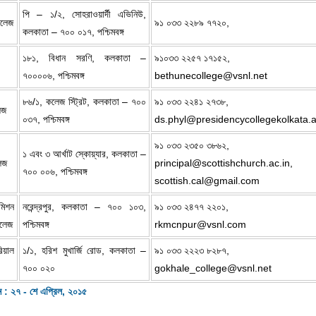
পি – ১/২, সোহরাওয়ার্দী এভিনিউ,
 কলেজ
৯১ ০৩৩ ২২৮৯ ৭৭২০,
কলকাতা – ৭০০ ০১৭, পশ্চিমবঙ্গ
১৮১, বিধান সরণি, কলকাতা –
৯১০৩৩ ২২৫৭ ১৭১৫২,
৭০০০০৬, পশ্চিমবঙ্গ
bethunecollege@vsnl.net
৮৬/১, কলেজ স্ট্রিট, কলকাতা – ৭০০
৯১ ০৩৩ ২২৪১ ২৭৩৮,
েজ
০৩৭, পশ্চিমবঙ্গ
ds.phyl@presidencycollegekolkata.a
৯১ ০৩৩ ২৩৫০ ৩৮৬২,
১ এবং ৩ আর্খাট স্কোয়্যার, কলকাতা –
লেজ
principal@scottishchurch.ac.in
,
৭০০ ০০৬, পশ্চিমবঙ্গ
scottish.cal@gmail.com
িশন
নরেন্দ্রপুর, কলকাতা – ৭০০ ১০৩,
৯১ ০৩৩ ২৪৭৭ ২২০১,
কলেজ
পশ্চিমবঙ্গ
rkmcnpur@vsnl.com
িয়াল
১/১, হরিশ মুখার্জি রোড, কলকাতা –
৯১ ০৩৩ ২২২৩ ৮২৮৭,
৭০০ ০২০
gokhale_college@vsnl.net
ন : ২৭ - শে এপ্রিল, ২০১৫