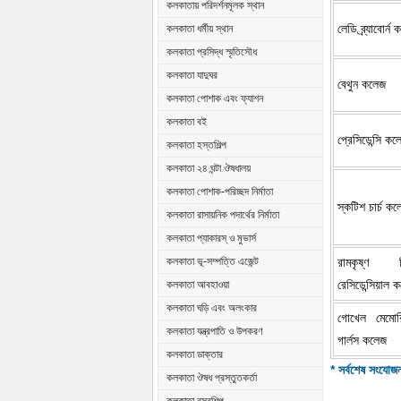
কলকাতায় পরিদর্শনমূলক স্থান
লেডি ব্র্যাবোর্ন
কলকাতা ধর্মীয় স্থান
কলকাতা প্রসিদ্ধ স্মৃতিসৌধ
কলকাতা যাদুঘর
বেথুন কলেজ
কলকাতা পোশাক এবং ফ্যাশন
কলকাতা বই
প্রেসিডেন্সি কল
কলকাতা হস্তশিল্প
কলকাতা ২৪ ঘন্টা ঔষধালয়
কলকাতা পোশাক-পরিচ্ছদ নির্মাতা
স্কটিশ চার্চ ক
কলকাতা রাসায়নিক পদার্থের নির্মাতা
কলকাতা প্যাকারস্ ও মুভার্স
রামকৃষ্ণ ম
কলকাতা ভূ-সম্পত্তি এজেন্ট
রেসিডেন্সিয়াল 
কলকাতা আবহাওয়া
কলকাতা ঘড়ি এবং অলংকার
গোখেল মেমোর
কলকাতা যন্ত্রপাতি ও উপকরণ
গার্লস কলেজ
কলকাতা ডাক্তার
* সর্বশেষ সংযোজ
কলকাতা ঔষধ প্রস্তুতকর্তা