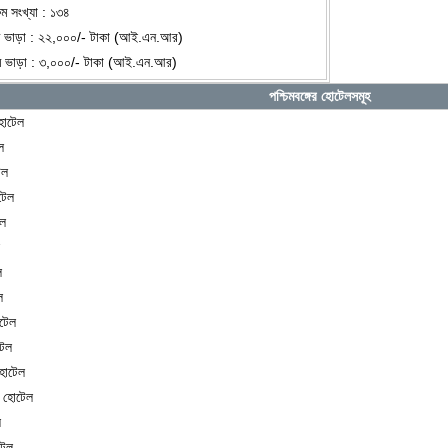
ম সংখ্যা : ১৩৪
রুম ভাড়া : ২২,০০০/- টাকা (আই.এন.আর)
 রুম ভাড়া : ৩,০০০/- টাকা (আই.এন.আর)
পশ্চিমবঙ্গের হোটেলসমূহ
োটেল
ল
েল
টেল
েল
ল
ল
ল
োটেল
টেল
হোটেল
ুর হোটেল
ল
টেল