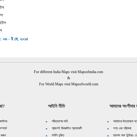
টেল
টেল
োটেল
েল
 : ০৬ - ই মে, ২০১৫
For different India Maps visit Mapsofindia.com
&
For World Maps visit Mapsofworld.com
রা?
আইনি নীতি
আমাদের অংশীদার হ
ার্যালয়
পরিত্যাগের দাবি
আমাদের উদ্যোক্তা হয়
ম্পর্কে
প্রায়শই জিজ্ঞাসিত প্রশ্নাবলী
পণ্য এবং পরিষেবা
 করুন
সার্ফিং চুক্তি
ম্যাপস অফ ইন্ডিয়া- তে