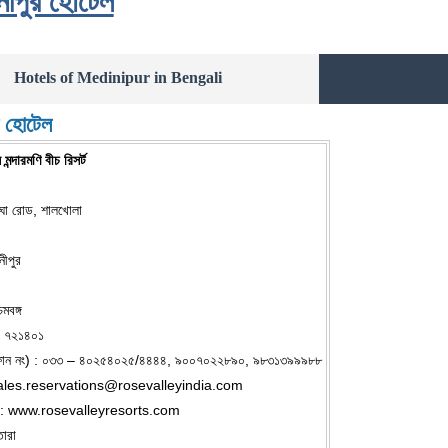
নীপুর হোটেল
Hotels of Medinipur in Bengali
 হোটেল
মন্দারমণি বীচ রিসর্ট
দীঘা রোড, শালখোলা
নীপুর
িমবঙ্গ
: ৭২১৪০১
(ফোন নং) : ০৩৩ – ৪০২৫৪০২৫/৪৪৪৪, ৯০০৭০২২৮৯০, ৯৮৩১৩৯৯৯৮৮
ales.reservations@rosevalleyindia.com
ট : www.rosevalleyresorts.com
তারা