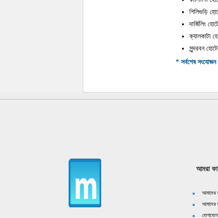
শিলিগুড়ি হো
দার্জিলিং হো
ক্যালকাটা হ
সুন্দরবন হোট
* সর্বশেষ সংযোজন
আমরা কা
আমাদের ক
আমাদের স
যোগাযোগ