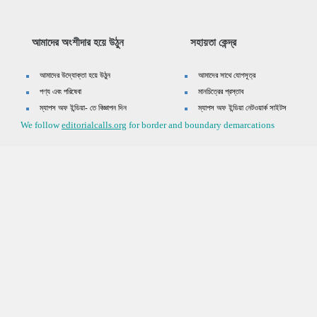
আমাদের অংশীদার হয়ে উঠুন
সহায়তা কেন্দ্র
আমাদের উদ্যোক্তা হয়ে উঠুন
আমাদের সাথে যোগসূত্র
পণ্য এবং পরিষেবা
মানচিত্রের প্রস্তাব
ম্যাপস অফ ইন্ডিয়া- তে বিজ্ঞাপন দিন
ম্যাপস অফ ইন্ডিয়া নেটওয়ার্ক সাইটস
We follow
editorialcalls.org
for border and boundary demarcations