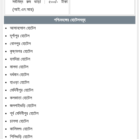
সর্বনিম্ন রুম ভাড়া : ৫০০/- টাকা
(আই.এন.আর)
পশ্চিমবঙ্গের হোটেলসমূহ
আসানসোল হোটেল
দূর্গাপুর হোটেল
বোলপুর হোটেল
কৃষ্ণনগর হোটেল
হলদিয়া হোটেল
মালদা হোটেল
বর্ধমান হোটেল
হাওড়া হোটেল
মেদিনীপুর হোটেল
কলকাতা হোটেল
জলপাইগুড়ি হোটেল
পূর্ব মেদিনীপুর হোটেল
চালসা হোটেল
কালিমপং হোটেল
শিলিগুড়ি হোটেল