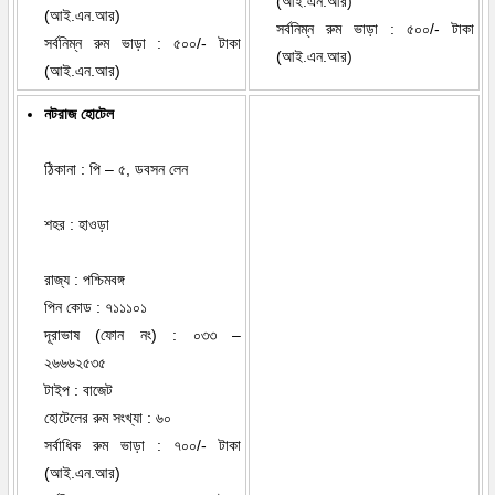
(আই.এন.আর)
(আই.এন.আর)
সর্বনিম্ন রুম ভাড়া : ৫০০/- টাকা
সর্বনিম্ন রুম ভাড়া : ৫০০/- টাকা
(আই.এন.আর)
(আই.এন.আর)
নটরাজ হোটেল
ঠিকানা : পি – ৫, ডবসন লেন
শহর : হাওড়া
রাজ্য : পশ্চিমবঙ্গ
পিন কোড : ৭১১১০১
দূরাভাষ (ফোন নং) : ০৩৩ –
২৬৬৬২৫৩৫
টাইপ : বাজেট
হোটেলের রুম সংখ্যা : ৬০
সর্বাধিক রুম ভাড়া : ৭০০/- টাকা
(আই.এন.আর)