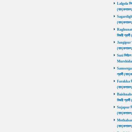
Lalgola নির্
(নাম)ফলাফ
Sagardighi ন
(নাম)ফলাফ
Raghunathg
বিজয়ী প্রার
Jangipur নির
(নাম)ফলাফ
Suti নির্বাচ
Murshida
Samserganj 
প্রার্থী (ন
Farakka নির্
(নাম)ফলাফ
Baishnabna
বিজয়ী প্রার
Sujapur নির্
(নাম)ফলাফল
Mothabari নি
(নাম)ফলাফল