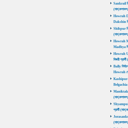
Sankrail নির
(নাম)ফলাফ
Howrah Dak
Dakshin বিজ
Shibpur নির্
(নাম)ফলাফ
Howrah Mad
Madhya বিজ
Howrah Utt
বিজয়ী প্রার
Bally নির্বা
Howrah জ
Kashipur-Be
Belgachia ব
Maniktala নি
(নাম)ফলাফল
Shyampukur
প্রার্থী (ন
Jorasanko নি
(নাম)ফলাফল