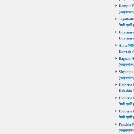
Domjur নির্ব
(নাম)ফলাফ
Jagatballav
বিজয়ী প্রার
Udaynarayan
Udaynaraya
Amta নির্বাচ
Howrah জ
Bagnan নির্ব
(নাম)ফলাফ
Shyampur নি
(নাম)ফলাফ
Uluberia Da
Dakshin বিজ
Uluberia Ut
বিজয়ী প্রার
Uluberia Pu
বিজয়ী প্রার
Panchla নির্
(নাম)ফলাফ