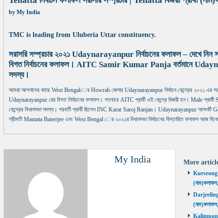
Tehatta নির্বাচন ফলাফল সরাসরি সম্প্রচার | Tehatta বিজয়ী প্রার্থী (ন
by
My India
TMC is leading from Uluberia Uttar constituency.
সরাসরি সম্প্রচার ২০২১ Udaynarayanpur নির্বাচনের ফলাফল – দেখে নি
বিগত নির্বাচনের ফলাফল। AITC Samir Kumar Panja বর্তমানে Udaynaray
সদস্য।
আমরা আপনাদের কাছে West Bengalের Howrah জেলার Udaynarayanpur নির্বাচন কেন্দ্রের ২০২১ এর সরাস
Udaynarayanpur য়ের বিগত নির্বাচনের ফলাফল। গতবারে AITC প্রার্থী এই কেন্দ্রে বিজয়ী হন। Male প্রার্থ
কেন্দ্রের বিধানসভা সদস্য। পরবর্তী প্রার্থী ছিলেন INC Karar Saroj Ranjan। Udaynarayanpur আসনটি Gen
শ্রীমতী Mamata Banerjee এবং West Bengal ের ২০২১র বিধানসভা নির্বাচনের বিস্তারিত ফলাফল আজ বিকেলব
My India
More artic
Kurseong নির
(নাম)ফলাফল
Darjeeling ন
(নাম)ফলাফল
Kalimpong ন