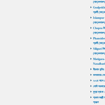
(নাম)ফলাফল
Goalpokhar 
প্রার্থী (ন
Islampur নির
(নাম)ফলাফল
Chopra নির্ব
(নাম)ফলাফল
Phansidewa 
প্রার্থী (ন
Siliguri নির্
(নাম)ফলাফল
Matigara-Na
Naxalbari ব
ধীরধাম মন্দির
কলকাতার বেলু
২০১৪ সালে মোদ
মোদি সরকারে
মুদ্রা ব্যাংক
প্রধান মন্ত্র
প্রকল্প