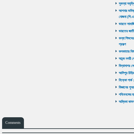
সুকন্যা সমৃদ্
আপনার ভবিষ্যৎ
যোজনা (পি.এ
ভারতে সামাজ
ভারতের জাতী
কন্যা শিশুদের
প্রকল্প
কলকাতার নির্ম
আনন্দ নগরী থ
বিদ্যাসাগর সে
আলিপুর চিড়িয়
নিক্কো পার্ক 
বিজ্ঞানের পুনর
পশ্চিমবঙ্গের 
অম্বিকা কালনা
Comments