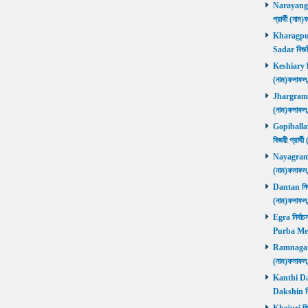
Narayangar
প্রার্থী (
Kharagpur 
Sadar বিজয়
Keshiary নির
(নাম)ফলাফ
Jhargram নির
(নাম)ফলাফল
Gopiballavp
বিজয়ী প্রার
Nayagram নি
(নাম)ফলাফল
Dantan নির্ব
(নাম)ফলাফ
Egra নির্বাচ
Purba Med
Ramnagar নি
(নাম)ফলাফ
Kanthi Daks
Dakshin বি