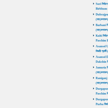
Suri নির্বাচ
Birbhum 
Dubrajpur ন
(নাম)ফলাফ
Barbani নির্
(নাম)ফলাফ
Kulti নির্বা
Paschim 
Asansol Utt
বিজয়ী প্রা
Asansol Dak
Dakshin বি
Jamuria নির্
(নাম)ফলাফ
Raniganj নির
(নাম)ফলাফ
Durgapur P
Paschim বি
Durgapur P
Purba বিজয়