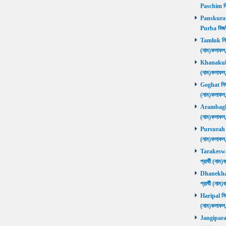
Paschim বি
Panskura P
Purba বিজয়
Tamluk নির্ব
(নাম)ফলাফ
Khanakul নি
(নাম)ফলাফল
Goghat নির্ব
(নাম)ফলাফল
Arambagh নি
(নাম)ফলাফল
Pursurah নির
(নাম)ফলাফল
Tarakeswar 
প্রার্থী (ন
Dhanekhali 
প্রার্থী (ন
Haripal নির্
(নাম)ফলাফল
Jangipara নি