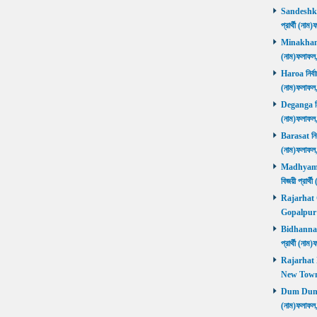
Sandeshkhal
প্রার্থী (ন
Minakhan নি
(নাম)ফলাফল
Haroa নির্বা
(নাম)ফলাফল
Deganga নির্
(নাম)ফলাফল
Barasat নির্
(নাম)ফলাফল
Madhyamgra
বিজয়ী প্রার
Rajarhat Go
Gopalpur ব
Bidhannagar
প্রার্থী (ন
Rajarhat N
New Town ব
Dum Dum নির
(নাম)ফলাফল