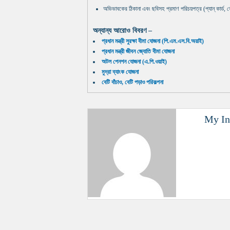
অভিভাবকের ঠিকানা এবং ছবিসহ প্রমাণ পরিচয়পত্র (প্যান্ কার্ড,
অন্যান্য আরোও বিবরণ –
প্রধান মন্ত্রী সুরক্ষা বীমা যোজনা (পি.এম.এস.বি.অয়াই)
প্রধান মন্ত্রী জীবন জ্যোতি বীমা যোজনা
অটল পেনশন যোজনা (এ.পি.ওয়াই)
মুদ্রা ব্যাংক যোজনা
বেটি বাঁচাও, বেটি পড়াও পরিকল্পনা
My In