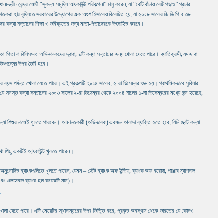
মন্ত্রী নরেন্দ্র মোদী “সুকন্যা সমৃদ্ধি আ্যকাউন্ট পরিকল্পনা” চালু করেন, যা “বেটি বাঁচাও বেটি পড়াও” প্রচার
শতকরা হার বৃ্দ্ধিতে সরকারের উদ্যোগের এক অংশ হিসাবেও বিবেচিত হয়, যা ২০০৮ সালের জি.ডি.পি-র ৩৮
র কন্যা সন্তানের শিক্ষা ও ভবিষ্যতের জন্য মাতা-পিতাদেরকে উৎসাহিত করবে।
া-পিতা বা বিধিসম্মত অভিভাবকদের দ্বারা, দুটি কন্যা সন্তানের জন্য খোলা যেতে পারে। ব্যাতিক্রমী, যমজ বা
রের উৎপন্নের উপর তৈরি হবে।
০ বছর বয়স পর্যন্ত খোলা যেতে পারে। এই প্রকল্পটি ২০১৪ সালের, ২-রা ডিসেম্বর শুরু হয়। প্রাথমিকভাবে সুবিধার
 যে সমস্ত কন্যা সন্তানের ২০০৩ সালের ২-রা ডিসেম্বর থেকে ২০০৪ সালের ১-লা ডিসেম্বরের মধ্যে জন্ম হয়েছে,
্র কন্যা শিশুর নামেই খুলতে পারবেন। আমানতকারী (অভিভাবক) একজন আলাদা ব্যাক্তি হতে হবে, যিনি ছোট কন্যা
াথা পিছু একটিই আ্যকাউন্ট খুলতে পারেন।
া অনুমোদিত ব্যাংকগুলিতে খুলতে পারেন; যেমন – স্টেট ব্যাংক অফ ইন্ডিয়া, ব্যাংক অফ বরোদা, পাঞ্জাব ন্যাশনাল
ংক এবং এলাহাবাদ ব্যাংক হল কয়েকটি নাম)।
য
 খোলা যেতে পারে। এটি মেয়েটির স্থানান্তরের উপর ভিত্তি করে, প্রকৃত অবস্থান থেকে ভারতের যে কোনও