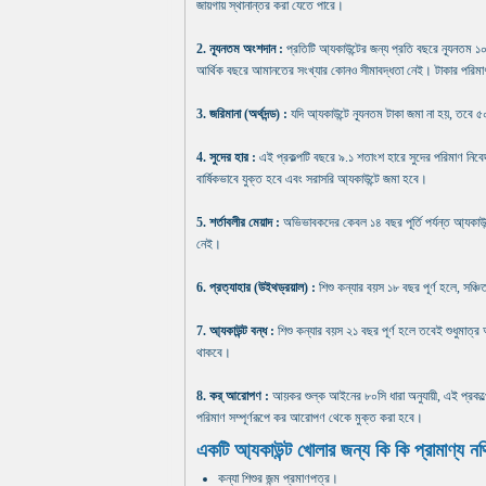
জায়গায় স্থানান্তর করা যেতে পারে।
2. ন্যূনতম অংশদান :
প্রতিটি আ্যকাউন্টের জন্য প্রতি বছরে ন্যূনতম 
আর্থিক বছরে আমানতের সংখ্যার কোনও সীমাবদ্ধতা নেই। টাকার পরিমাণ 
3. জরিমানা (অর্থদন্ড) :
যদি আ্যকাউন্টে ন্যূনতম টাকা জমা না হয়, তবে ৫০/
4. সুদের হার :
এই প্রকল্পটি বছরে ৯.১ শতাংশ হারে সুদের পরিমাণ নিব
বার্ষিকভাবে যুক্ত হবে এবং সরাসরি আ্যকাউন্টে জমা হবে।
5. শর্তাবলীর মেয়াদ :
অভিভাবকদের কেবল ১৪ বছর পূর্তি পর্যন্ত আ্যক
নেই।
6. প্রত্যাহার (উইথড্রয়াল) :
শিশু কন্যার বয়স ১৮ বছর পূর্ণ হলে, সঞ্চ
7. আ্যকাউন্ট বন্ধ :
শিশু কন্যার বয়স ২১ বছর পূর্ণ হলে তবেই শুধুমাত
থাকবে।
8. কর্ আরোপণ :
আয়কর শুল্ক আইনের ৮০সি ধারা অনুযায়ী, এই প্রকল্পে
পরিমাণ সম্পূর্ণরূপে কর আরোপণ থেকে মুক্ত করা হবে।
একটি আ্যকাউন্ট খোলার জন্য কি কি প্রামাণ্য 
কন্যা শিশুর জন্ম প্রমাণপত্র।