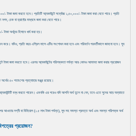
১০০০/- টাকা জমা করতে হবে। প্রতিটি আ্যকাউন্টে সর্ব্বোচ্চ ১,৫০,০০০/- টাকা জমা করা যেতে পারে। প্রতি
নগদ, চেক বা ড্রাফ্টের মাধ্যমে জমা করা যেতে পারে।
- টাকা অর্থদন্ড হিসাবে ধার্য করা হয়।
েদন করে। যদিও, প্রতি বছর এপ্রিল মাসে এটির সংশোধন করা হবে এবং পরিবর্তন পরবর্তীকালে জাননো হবে। সুদ
াউন্টে টাকা জমা করতে হবে। এরপর আ্যকাউন্টের পরিপক্কতা পর্যন্ত আর কোনও আমানত জমা করার প্রয়োজন
িত অর্থের ৫০ শতাংশের প্রত্যাহার মঞ্জুর রয়েছে।
্র আ্যকাউন্টটি বন্ধ করতে পারেন। এমনকি এর পরেও যদি আপনি অর্থ তুলে না নেন, তবে এতে সুদের আয় অব্যাহত
র আওতায় লগ্নী বা বিনিয়োগ (১.৫ লাখ টাকা পর্যন্ত), সুদ সহ সমস্ত প্রদত্ত অর্থ এবং সমস্ত পরিপক্ক অর্থ
নথিপত্রের প্রয়োজন?