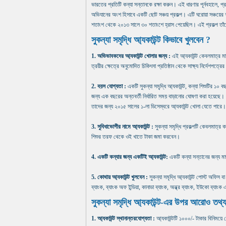
ভারতের প্রতিটি কন্যা সন্তানকে রক্ষা করুন। এই ধারণার পূর্নবহালে, প্রধান
অভিযানের অংশ হিসাবে একটি ছোট সঞ্চয় প্রকল্প। এটি ঘরোয়া সঞ্চয়ের 
শতাংশ থেকে ২০১৩ সালে ৩০ শতাংশে হ্রাস পেয়েছিল। এই প্রকল্প তাঁদে
সুকন্যা সমৃদ্ধি আ্যকাউন্ট কিভাবে খুলবেন ?
1. অভিভাবকদের আ্যকাউন্ট খোলার জন্য :
এই আ্যকাউন্ট কেবলমাত্র মাত
ত্রয়ীর ক্ষেত্রে অনুমোদিত চিকিৎসা প্রতিষ্ঠান থেকে সাক্ষ্য নির্দেশপত্
2. বয়স যোগ্যতা :
একটি সুকন্যা সমৃ্দ্ধি আ্যকাউন্ট, কন্যা শিশুটির ১
জন্য এক বছরের অন্তবর্তী নির্ধারিত সময় বাড়ানোর ঘোষণা করা হয়েছে।
তাদের জন্য ২০১৫ সালের ১-লা ডিসেম্বরে আ্যকাউন্ট খোলা যেতে পারে।
3. সুবিধাভোগীর নামে আ্যকাউন্ট :
সুকন্যা সমৃদ্ধি প্রকল্পটি কেবলমাত
শিশুর তরফ থেকে ওই খাতে টাকা জমা করবেন।
4. একটি কন্যার জন্য একটিই আ্যকাউন্ট:
একটি কন্যা সন্তানের জন্য ম
5. কোথায় আ্যকাউন্ট খুলবেন :
সুকন্যা সমৃদ্ধি আ্যকাউন্ট পোস্ট অফিস ব
ব্যাংক, ব্যাংক অফ ইন্ডিয়া, কানাডা ব্যাংক, অন্ধ্র ব্যাংক, ইউকো ব্যা
সুকন্যা সমৃদ্ধি আ্যকাউন্ট-এর উপর আরোও তথ্
1. আ্যকাউন্ট স্থানান্তরযোগ্যতা :
আ্যকাউন্টটি ১০০০/- টাকার বিনিময়ে