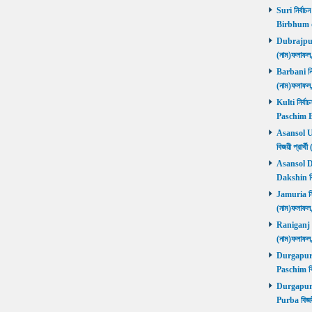
Suri নির্বাচ
Birbhum 
Dubrajpur ন
(নাম)ফলাফ
Barbani নির্
(নাম)ফলাফ
Kulti নির্বা
Paschim 
Asansol Utt
বিজয়ী প্রা
Asansol Dak
Dakshin বি
Jamuria নির্
(নাম)ফলাফ
Raniganj নির
(নাম)ফলাফ
Durgapur P
Paschim বি
Durgapur P
Purba বিজয়