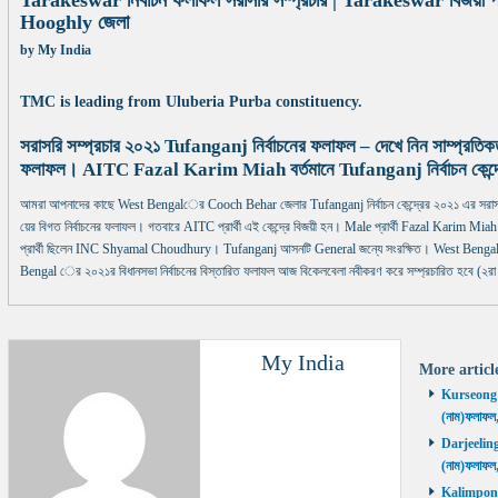
Tarakeswar নির্বাচন ফলাফল সরাসরি সম্প্রচার | Tarakeswar বিজয়ী প্র
Hooghly জেলা
by
My India
TMC is leading from Uluberia Purba constituency.
সরাসরি সম্প্রচার ২০২১ Tufanganj নির্বাচনের ফলাফল – দেখে নিন সাম্প্রতি
ফলাফল। AITC Fazal Karim Miah বর্তমানে Tufanganj নির্বাচন কেন্দ্র
আমরা আপনাদের কাছে West Bengalের Cooch Behar জেলার Tufanganj নির্বাচন কেন্দ্রের ২০২১ এর সরাস
য়ের বিগত নির্বাচনের ফলাফল। গতবারে AITC প্রার্থী এই কেন্দ্রে বিজয়ী হন। Male প্রার্থী Fazal Karim Miah বর্
প্রার্থী ছিলেন INC Shyamal Choudhury। Tufanganj আসনটি General জন্যে সংরক্ষিত। West Bengal ের
Bengal ের ২০২১র বিধানসভা নির্বাচনের বিস্তারিত ফলাফল আজ বিকেলবেলা নবীকরণ করে সম্প্রচারিত হবে (২রা
My India
More artic
Kurseong নির
(নাম)ফলাফল
Darjeeling ন
(নাম)ফলাফল
Kalimpong ন