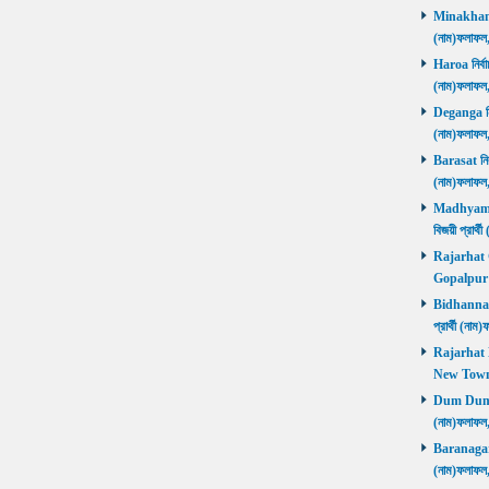
Minakhan নি
(নাম)ফলাফল
Haroa নির্বা
(নাম)ফলাফল
Deganga নির্
(নাম)ফলাফল
Barasat নির্
(নাম)ফলাফল
Madhyamgra
বিজয়ী প্রার
Rajarhat Go
Gopalpur ব
Bidhannagar
প্রার্থী (ন
Rajarhat N
New Town ব
Dum Dum নির
(নাম)ফলাফল
Baranagar নি
(নাম)ফলাফল