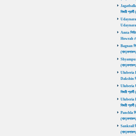
Jagatballav
বিজয়ী প্রার
Udaynarayan
Udaynaraya
Amta নির্বাচ
Howrah জ
Bagnan নির্ব
(নাম)ফলাফ
Shyampur নি
(নাম)ফলাফ
Uluberia Da
Dakshin বিজ
Uluberia Ut
বিজয়ী প্রার
Uluberia Pu
বিজয়ী প্রার
Panchla নির্
(নাম)ফলাফ
Sankrail নির
(নাম)ফলাফ