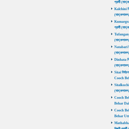
প্রার্থী (ন
Kalchini নির
(নাম)ফলাফল
Kumargram 
প্রার্থী (ন
Tufanganj নি
(নাম)ফলাফ
Natabari নির
(নাম)ফলাফ
Dinhata নির্
(নাম)ফলাফ
Sitai নির্বাচ
Cooch Beh
Sitalkuchi ন
(নাম)ফলাফ
Cooch Beha
Behar Daks
Cooch Behar
Behar Utta
Mathabhang
বিজয়ী প্রার