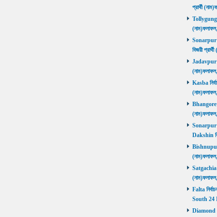
প্রার্থী (ন
Tollygunge ন
(নাম)ফলাফল
Sonarpur U
বিজয়ী প্রার
Jadavpur নির
(নাম)ফলাফল
Kasba নির্বা
(নাম)ফলাফল
Bhangore নির
(নাম)ফলাফল
Sonarpur D
Dakshin বি
Bishnupur ন
(নাম)ফলাফল
Satgachia নি
(নাম)ফলাফল
Falta নির্বা
South 24 
Diamond Ha