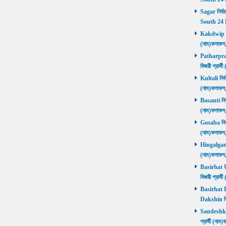
Sagar নির্বা
South 24 
Kakdwip নির
(নাম)ফলাফল
Patharprati
বিজয়ী প্রার
Kultali নির্ব
(নাম)ফলাফল
Basanti নির্
(নাম)ফলাফল
Gosaba নির্ব
(নাম)ফলাফল
Hingalganj ন
(নাম)ফলাফল
Basirhat Ut
বিজয়ী প্রার
Basirhat Da
Dakshin বি
Sandeshkhal
প্রার্থী (ন