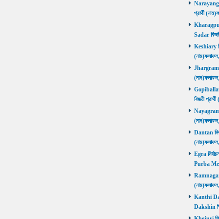
Narayangar
প্রার্থী (
Kharagpur 
Sadar বিজয়
Keshiary নির
(নাম)ফলাফ
Jhargram নির
(নাম)ফলাফল
Gopiballavp
বিজয়ী প্রার
Nayagram নি
(নাম)ফলাফল
Dantan নির্ব
(নাম)ফলাফ
Egra নির্বাচ
Purba Med
Ramnagar নি
(নাম)ফলাফ
Kanthi Daks
Dakshin বি
Khejuri নির্