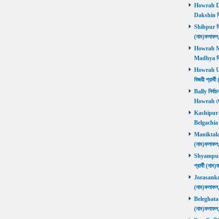
Howrah Dak
Dakshin বিজ
Shibpur নির্
(নাম)ফলাফ
Howrah Mad
Madhya বিজ
Howrah Utt
বিজয়ী প্রার
Bally নির্বা
Howrah জ
Kashipur-Be
Belgachia ব
Maniktala নি
(নাম)ফলাফল
Shyampukur
প্রার্থী (ন
Jorasanko নি
(নাম)ফলাফল
Beleghata নি
(নাম)ফলাফ