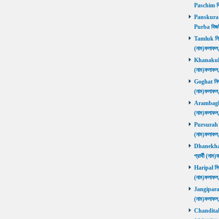
Paschim বি
Panskura P
Purba বিজয়
Tamluk নির্ব
(নাম)ফলাফ
Khanakul নি
(নাম)ফলাফল
Goghat নির্ব
(নাম)ফলাফল
Arambagh নি
(নাম)ফলাফল
Pursurah নির
(নাম)ফলাফল
Dhanekhali 
প্রার্থী (ন
Haripal নির্
(নাম)ফলাফল
Jangipara নি
(নাম)ফলাফল
Chanditala ন