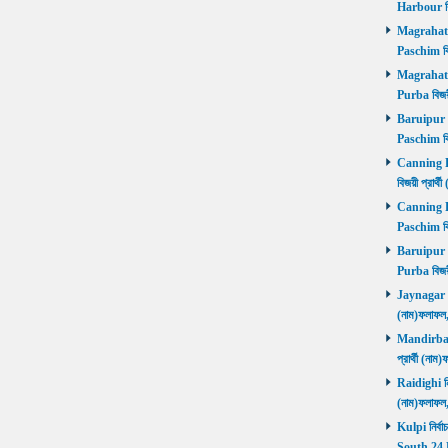
Harbour বি
Magrahat P
Paschim বি
Magrahat P
Purba বিজয়
Baruipur Pa
Paschim বি
Canning Pu
বিজয়ী প্রার
Canning Pa
Paschim বি
Baruipur Pu
Purba বিজয়
Jaynagar নির
(নাম)ফলাফল
Mandirbazar
প্রার্থী (ন
Raidighi নির
(নাম)ফলাফল
Kulpi নির্বা
South 24 