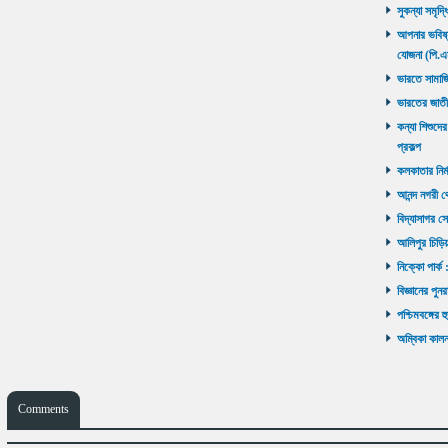
সুকন্যা সমৃদ্
আপনার ভবিষ্যৎ
যোজনা (পি.এ
ভারতে সামাজ
ভারতের জাতী
কন্যা শিশুদের
প্রকল্প
কলকাতার নির্ম
আনন্দ নগরী থ
বিদ্যাসাগর সে
আলিপুর চিড়িয়
নিক্কো পার্ক 
বিজ্ঞানের পুনর
পশ্চিমবঙ্গের 
অম্বিকা কালনা
Comments