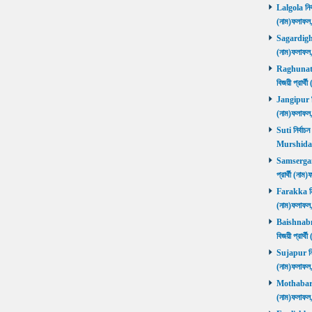
Lalgola নির্
(নাম)ফলাফ
Sagardighi ন
(নাম)ফলাফ
Raghunathg
বিজয়ী প্রার
Jangipur নির
(নাম)ফলাফ
Suti নির্বাচ
Murshida
Samserganj 
প্রার্থী (ন
Farakka নির্
(নাম)ফলাফ
Baishnabna
বিজয়ী প্রার
Sujapur নির্
(নাম)ফলাফল
Mothabari নি
(নাম)ফলাফল