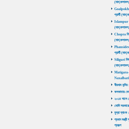
(নাম)ফলাফল
Goalpokhar 
প্রার্থী (ন
Islampur নির
(নাম)ফলাফল
Chopra নির্ব
(নাম)ফলাফল
Phansidewa 
প্রার্থী (ন
Siliguri নির্
(নাম)ফলাফল
Matigara-Na
Naxalbari ব
ধীরধাম মন্দির
কলকাতার বেলু
২০১৪ সালে মোদ
মোদি সরকারে
মুদ্রা ব্যাংক
প্রধান মন্ত্র
প্রকল্প