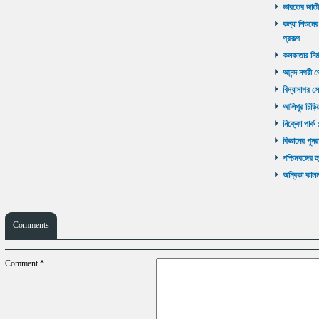
ভারতের জাতী
কন্যা শিশুদের
প্রকল্প
কলকাতার নির্ম
আনন্দ নগরী থ
বিদ্যাসাগর সে
আলিপুর চিড়িয়
নিক্কো পার্ক 
বিজ্ঞানের পুনর
পশ্চিমবঙ্গের 
অম্বিকা কালনা
Comments
Comment
*