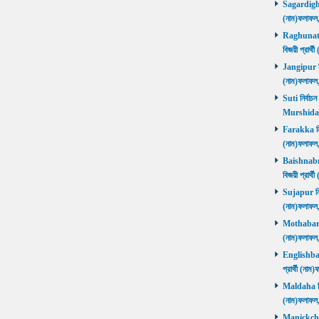
Sagardighi ন
(নাম)ফলাফ
Raghunathg
বিজয়ী প্রার
Jangipur নির
(নাম)ফলাফ
Suti নির্বাচ
Murshida
Farakka নির্
(নাম)ফলাফ
Baishnabna
বিজয়ী প্রার
Sujapur নির্
(নাম)ফলাফল
Mothabari নি
(নাম)ফলাফল
Englishbaza
প্রার্থী (ন
Maldaha নির্
(নাম)ফলাফল
Manickchak 