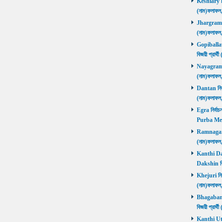
Keshiary নির
(নাম)ফলাফ
Jhargram নির
(নাম)ফলাফল
Gopiballavp
বিজয়ী প্রার
Nayagram নি
(নাম)ফলাফল
Dantan নির্ব
(নাম)ফলাফ
Egra নির্বাচ
Purba Med
Ramnagar নি
(নাম)ফলাফ
Kanthi Daks
Dakshin বি
Khejuri নির্
(নাম)ফলাফ
Bhagabanpu
বিজয়ী প্রার
Kanthi Utta