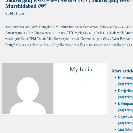
Samserganj নির্বাচন ফলাফল সরাসরি সম্প্রচার | Samserganj বিজয়ী প্র
Murshidabad জেলা
by
My India
আমরা আপনাদের কাছে West Bengalের Murshidabad জেলার Samserganj নির্বাচন কেন্দ্রের ২০২১ এর সরা
Samserganj য়ের বিগত নির্বাচনের ফলাফল। গতবারে AITC প্রার্থী এই কেন্দ্রে বিজয়ী হন। Male প্রার্থী Amirul
পরবর্তী প্রার্থী ছিলেন CPM Touab Ali। Samserganj আসনটি General জন্যে সংরক্ষিত। West Bengal ের 
Bengal ের ২০২১র বিধানসভা নির্বাচনের বিস্তারিত ফলাফল আজ বিকেলবেলা নবীকরণ করে সম্প্রচারিত হবে (২রা
My India
More artic
Kurseong নির
(নাম)ফলাফল
Darjeeling ন
(নাম)ফলাফল
Kalimpong ন
(নাম)ফলাফল
Nagrakata নি
(নাম)ফলাফল
Mal নির্বাচন