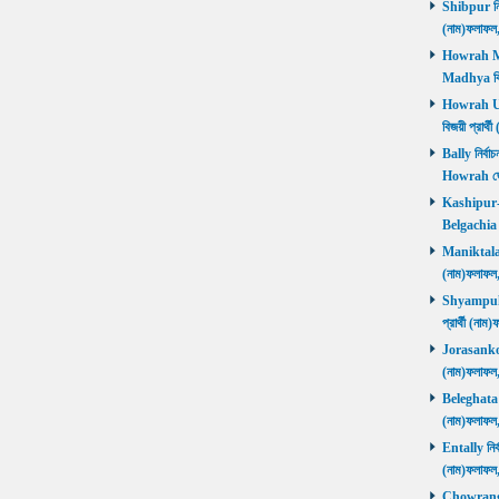
Shibpur নির্
(নাম)ফলাফ
Howrah Mad
Madhya বিজ
Howrah Utt
বিজয়ী প্রার
Bally নির্বা
Howrah জ
Kashipur-Be
Belgachia ব
Maniktala নি
(নাম)ফলাফল
Shyampukur
প্রার্থী (ন
Jorasanko নি
(নাম)ফলাফল
Beleghata নি
(নাম)ফলাফ
Entally নির্
(নাম)ফলাফ
Chowrangee