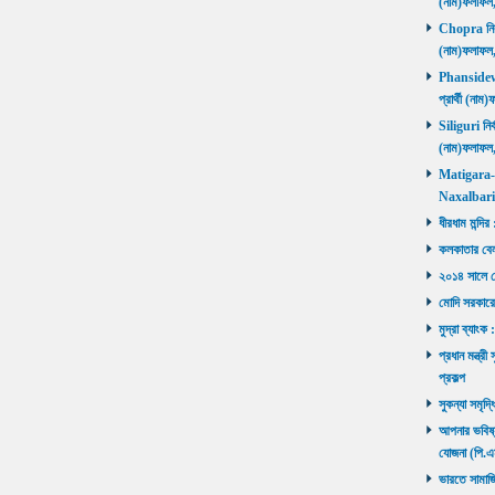
(নাম)ফলাফল
Chopra নির্ব
(নাম)ফলাফল
Phansidewa 
প্রার্থী (ন
Siliguri নির্
(নাম)ফলাফল
Matigara-Na
Naxalbari ব
ধীরধাম মন্দির
কলকাতার বেলু
২০১৪ সালে মোদ
মোদি সরকারে
মুদ্রা ব্যাংক
প্রধান মন্ত্র
প্রকল্প
সুকন্যা সমৃদ্
আপনার ভবিষ্যৎ
যোজনা (পি.এ
ভারতে সামাজ