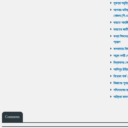
সুকন্যা সমৃদ্
আপনার ভবিষ্যৎ
যোজনা (পি.এ
ভারতে সামাজ
ভারতের জাতী
কন্যা শিশুদের
প্রকল্প
কলকাতার নির্ম
আনন্দ নগরী থ
বিদ্যাসাগর সে
আলিপুর চিড়িয়
নিক্কো পার্ক 
বিজ্ঞানের পুনর
পশ্চিমবঙ্গের 
অম্বিকা কালনা
Comments