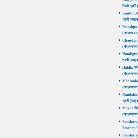
বিজয়ী প্রার
Kanthi Utta
প্রার্থী (ন
Patashpur নি
(নাম)ফলাফ
Chandipur ন
(নাম)ফলাফ
Nandigram ন
প্রার্থী (ন
Haldia নির্ব
(নাম)ফলাফ
Mahisadal নি
(নাম)ফলাফ
Nandakumar
প্রার্থী (ন
Moyna নির্বা
(নাম)ফলাফ
Panskura P
Paschim বি
Panskura P