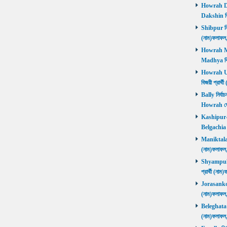
Howrah Dak
Dakshin বিজ
Shibpur নির্
(নাম)ফলাফ
Howrah Mad
Madhya বিজ
Howrah Utt
বিজয়ী প্রার
Bally নির্বা
Howrah জ
Kashipur-Be
Belgachia ব
Maniktala নি
(নাম)ফলাফল
Shyampukur
প্রার্থী (ন
Jorasanko নি
(নাম)ফলাফল
Beleghata নি
(নাম)ফলাফ