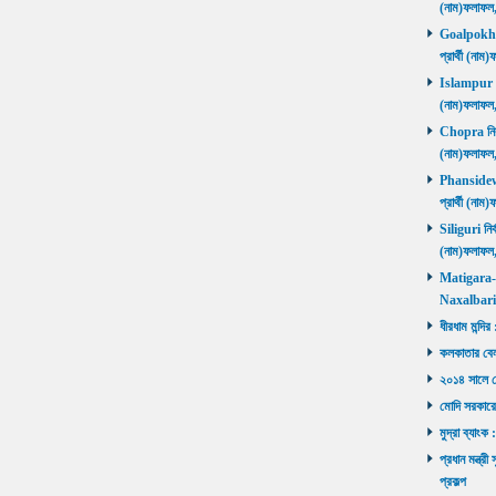
(নাম)ফলাফল
Goalpokhar 
প্রার্থী (ন
Islampur নির
(নাম)ফলাফল
Chopra নির্ব
(নাম)ফলাফল
Phansidewa 
প্রার্থী (ন
Siliguri নির্
(নাম)ফলাফল
Matigara-Na
Naxalbari ব
ধীরধাম মন্দির
কলকাতার বেলু
২০১৪ সালে মোদ
মোদি সরকারে
মুদ্রা ব্যাংক
প্রধান মন্ত্র
প্রকল্প