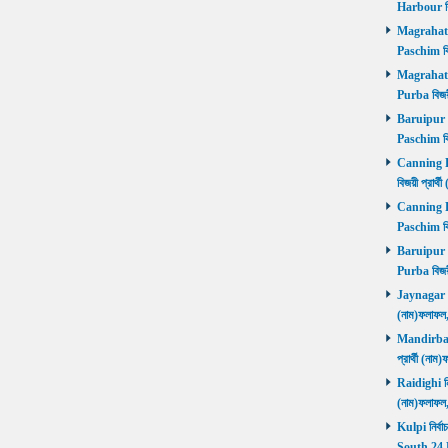
Harbour বি
Magrahat P
Paschim বি
Magrahat P
Purba বিজয়
Baruipur Pa
Paschim বি
Canning Pu
বিজয়ী প্রার
Canning Pa
Paschim বি
Baruipur Pu
Purba বিজয়
Jaynagar নির
(নাম)ফলাফল
Mandirbazar
প্রার্থী (ন
Raidighi নির
(নাম)ফলাফল
Kulpi নির্বা
South 24 