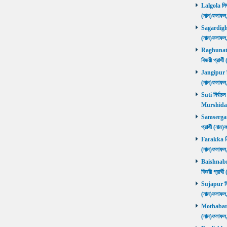
Lalgola নির্
(নাম)ফলাফ
Sagardighi ন
(নাম)ফলাফ
Raghunathg
বিজয়ী প্রার
Jangipur নির
(নাম)ফলাফ
Suti নির্বাচ
Murshida
Samserganj 
প্রার্থী (ন
Farakka নির্
(নাম)ফলাফ
Baishnabna
বিজয়ী প্রার
Sujapur নির্
(নাম)ফলাফল
Mothabari নি
(নাম)ফলাফল