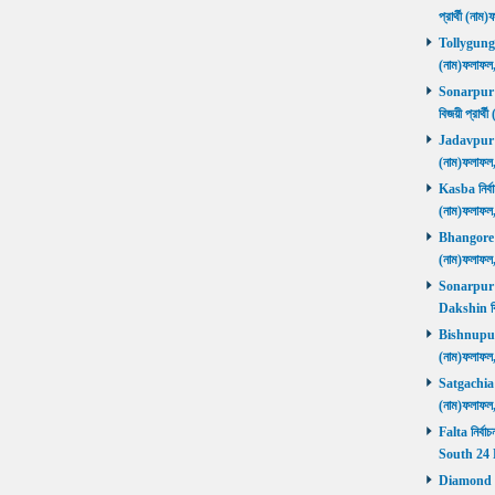
প্রার্থী (ন
Tollygunge ন
(নাম)ফলাফল
Sonarpur U
বিজয়ী প্রার
Jadavpur নির
(নাম)ফলাফল
Kasba নির্বা
(নাম)ফলাফল
Bhangore নির
(নাম)ফলাফল
Sonarpur D
Dakshin বি
Bishnupur ন
(নাম)ফলাফল
Satgachia নি
(নাম)ফলাফল
Falta নির্বা
South 24 
Diamond Ha