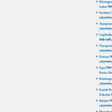
Kharagpur 
Sadar বিজয়
Keshiary নির
(নাম)ফলাফ
Jhargram নির
(নাম)ফলাফল
Gopiballavp
বিজয়ী প্রার
Nayagram নি
(নাম)ফলাফল
Dantan নির্ব
(নাম)ফলাফ
Egra নির্বাচ
Purba Med
Ramnagar নি
(নাম)ফলাফ
Kanthi Daks
Dakshin বি
Khejuri নির্
(নাম)ফলাফ
Bhagabanpu