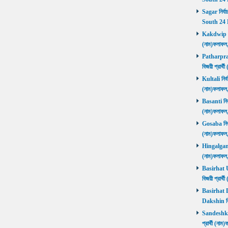
Sagar নির্বা
South 24 
Kakdwip নির
(নাম)ফলাফল
Patharprati
বিজয়ী প্রার
Kultali নির্ব
(নাম)ফলাফল
Basanti নির্
(নাম)ফলাফল
Gosaba নির্ব
(নাম)ফলাফল
Hingalganj ন
(নাম)ফলাফল
Basirhat Ut
বিজয়ী প্রার
Basirhat Da
Dakshin বি
Sandeshkhal
প্রার্থী (ন