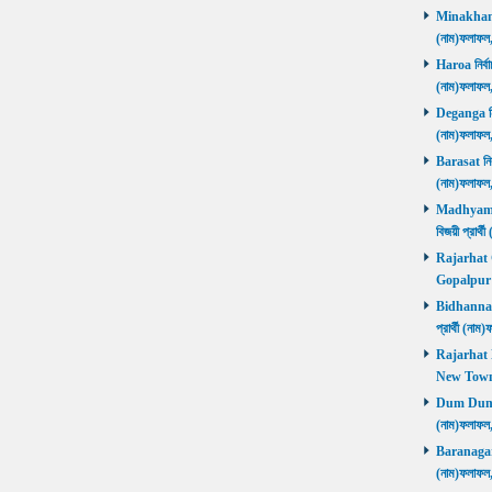
Minakhan নি
(নাম)ফলাফল
Haroa নির্বা
(নাম)ফলাফল
Deganga নির্
(নাম)ফলাফল
Barasat নির্
(নাম)ফলাফল
Madhyamgra
বিজয়ী প্রার
Rajarhat Go
Gopalpur ব
Bidhannagar
প্রার্থী (ন
Rajarhat N
New Town ব
Dum Dum নির
(নাম)ফলাফল
Baranagar নি
(নাম)ফলাফল