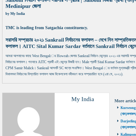
Salboni নির্বাচন ফলাফল সরাসরি সম্প্রচার | Salboni বিজয়ী প্রার্থী (
Medinipur জেলা
by
My India
TMC is leading from Satgachia constituency.
সরাসরি সম্প্রচার ২০২১ Sankrail নির্বাচনের ফলাফল – দেখে নিন সাম্প্রতিকতম
ফলাফল। AITC Sital Kumar Sardar বর্তমানে Sankrail নির্বাচন কেন্দ্র
আমরা আপনাদের কাছে West Bengalের Howrah জেলার Sankrail নির্বাচন কেন্দ্রের ২০২১ এর সরাসরি সম্প্
নির্বাচনের ফলাফল। গতবারে AITC প্রার্থী এই কেন্দ্রে বিজয়ী হন। Male প্রার্থী Sital Kumar Sardar বর্তমানে Sank
CPM Samir Malick। Sankrail আসনটি SC জন্যে সংরক্ষিত। West Bengal ের বর্তমান মুখ্যমন্ত্রী 
বিধানসভা নির্বাচনের বিস্তারিত ফলাফল আজ বিকেলবেলা নবীকরণ করে সম্প্রচারিত হবে (২রা মে, ২০২১).
My India
More artic
Kurseong নির
(নাম)ফলাফল
Darjeeling ন
(নাম)ফলাফল
Kalimpong ন