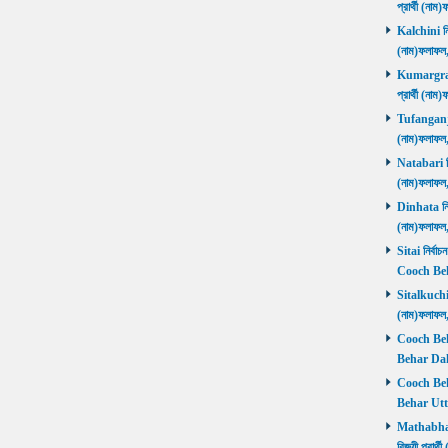
প্রার্থী (ন
Kalchini নির
(নাম)ফলাফল
Kumargram 
প্রার্থী (ন
Tufanganj নি
(নাম)ফলাফ
Natabari নির
(নাম)ফলাফ
Dinhata নির্
(নাম)ফলাফ
Sitai নির্বাচ
Cooch Beh
Sitalkuchi ন
(নাম)ফলাফ
Cooch Beha
Behar Daks
Cooch Behar
Behar Utta
Mathabhang
বিজয়ী প্রার