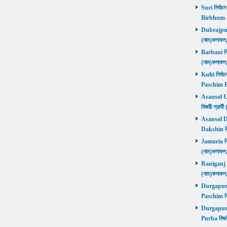
Suri নির্বাচ
Birbhum 
Dubrajpur ন
(নাম)ফলাফ
Barbani নির্
(নাম)ফলাফ
Kulti নির্বা
Paschim 
Asansol Utt
বিজয়ী প্রা
Asansol Dak
Dakshin বি
Jamuria নির্
(নাম)ফলাফ
Raniganj নির
(নাম)ফলাফ
Durgapur P
Paschim বি
Durgapur P
Purba বিজয়