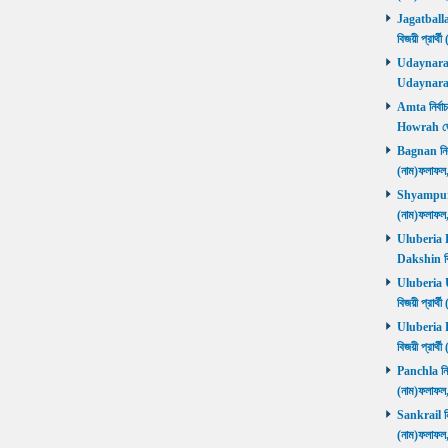
Jagatballav
বিজয়ী প্রার
Udaynarayan
Udaynaraya
Amta নির্বাচ
Howrah জ
Bagnan নির্ব
(নাম)ফলাফ
Shyampur নি
(নাম)ফলাফ
Uluberia Da
Dakshin বিজ
Uluberia Ut
বিজয়ী প্রার
Uluberia Pu
বিজয়ী প্রার
Panchla নির্
(নাম)ফলাফ
Sankrail নির
(নাম)ফলাফ