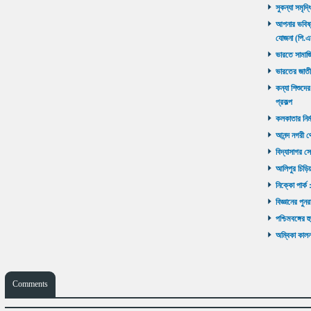
সুকন্যা সমৃদ্
আপনার ভবিষ্যৎ
যোজনা (পি.এ
ভারতে সামাজ
ভারতের জাতী
কন্যা শিশুদের
প্রকল্প
কলকাতার নির্ম
আনন্দ নগরী থ
বিদ্যাসাগর সে
আলিপুর চিড়িয়
নিক্কো পার্ক 
বিজ্ঞানের পুনর
পশ্চিমবঙ্গের 
অম্বিকা কালনা
Comments