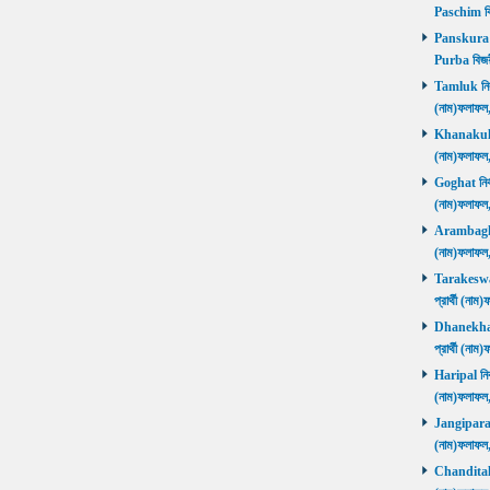
Paschim বি
Panskura P
Purba বিজয়
Tamluk নির্ব
(নাম)ফলাফ
Khanakul নি
(নাম)ফলাফল
Goghat নির্ব
(নাম)ফলাফল
Arambagh নি
(নাম)ফলাফল
Tarakeswar 
প্রার্থী (ন
Dhanekhali 
প্রার্থী (ন
Haripal নির্
(নাম)ফলাফল
Jangipara নি
(নাম)ফলাফল
Chanditala ন