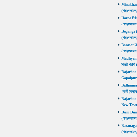
Minakhan নি
(নাম)ফলাফল
Haroa নির্বা
(নাম)ফলাফল
Deganga নির্
(নাম)ফলাফল
Barasat নির্
(নাম)ফলাফল
Madhyamgra
বিজয়ী প্রার
Rajarhat Go
Gopalpur ব
Bidhannagar
প্রার্থী (ন
Rajarhat N
New Town ব
Dum Dum নির
(নাম)ফলাফল
Baranagar নি
(নাম)ফলাফল