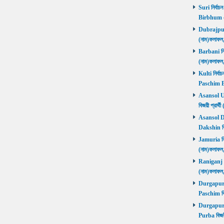
Suri নির্বাচ
Birbhum 
Dubrajpur ন
(নাম)ফলাফ
Barbani নির্
(নাম)ফলাফ
Kulti নির্বা
Paschim 
Asansol Utt
বিজয়ী প্রা
Asansol Dak
Dakshin বি
Jamuria নির্
(নাম)ফলাফ
Raniganj নির
(নাম)ফলাফ
Durgapur P
Paschim বি
Durgapur P
Purba বিজয়