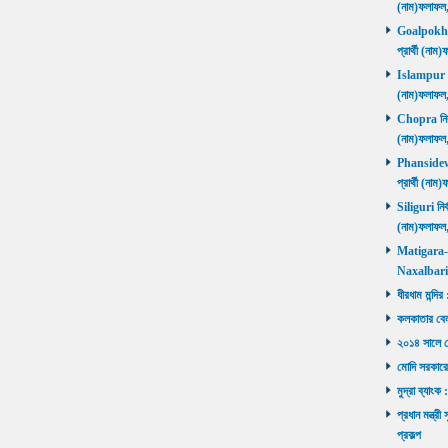
(নাম)ফলাফল
Goalpokhar 
প্রার্থী (ন
Islampur নির
(নাম)ফলাফল
Chopra নির্ব
(নাম)ফলাফল
Phansidewa 
প্রার্থী (ন
Siliguri নির্
(নাম)ফলাফল
Matigara-Na
Naxalbari ব
ধীরধাম মন্দির
কলকাতার বেলু
২০১৪ সালে মোদ
মোদি সরকারে
মুদ্রা ব্যাংক
প্রধান মন্ত্র
প্রকল্প