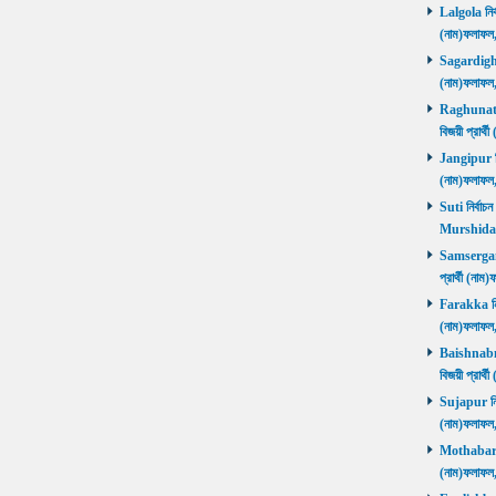
Lalgola নির্
(নাম)ফলাফ
Sagardighi ন
(নাম)ফলাফ
Raghunathg
বিজয়ী প্রার
Jangipur নির
(নাম)ফলাফ
Suti নির্বাচ
Murshida
Samserganj 
প্রার্থী (ন
Farakka নির্
(নাম)ফলাফ
Baishnabna
বিজয়ী প্রার
Sujapur নির্
(নাম)ফলাফল
Mothabari নি
(নাম)ফলাফল