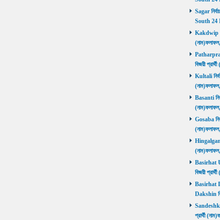
Sagar নির্বা
South 24 
Kakdwip নির
(নাম)ফলাফল
Patharprati
বিজয়ী প্রার
Kultali নির্ব
(নাম)ফলাফল
Basanti নির্
(নাম)ফলাফল
Gosaba নির্ব
(নাম)ফলাফল
Hingalganj ন
(নাম)ফলাফল
Basirhat Ut
বিজয়ী প্রার
Basirhat Da
Dakshin বি
Sandeshkhal
প্রার্থী (ন