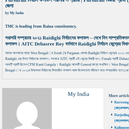
Pursurah নির্বাচন ফলাফল সরাসরি সম্প্রচার | Pursurah বিজয়ী প্রার্
জেলা
by
My India
TMC is leading from Raina constituency.
সরাসরি সম্প্রচার ২০২১ Raidighi নির্বাচনের ফলাফল – দেখে নিন সাম্প্রতিকতম
ফলাফল। AITC Debasree Roy বর্তমানে Raidighi নির্বাচন কেন্দ্রের বিধা
আমরা আপনাদের কাছে West Bengalের South 24 Parganas জেলার Raidighi নির্বাচন কেন্দ্রের ২০২১ এর 
Raidighi য়ের বিগত নির্বাচনের ফলাফল। গতবারে AITC প্রার্থী এই কেন্দ্রে বিজয়ী হন। Female প্রার্থী Debasree
পরবর্তী প্রার্থী ছিলেন CPM Kanti Ganguly। Raidighi আসনটি General জন্যে সংরক্ষিত। West Bengal ে
Bengal ের ২০২১র বিধানসভা নির্বাচনের বিস্তারিত ফলাফল আজ বিকেলবেলা নবীকরণ করে সম্প্রচারিত হবে (২রা
My India
More artic
Kurseong নির
(নাম)ফলাফল
Darjeeling ন
(নাম)ফলাফল
Kalimpong ন