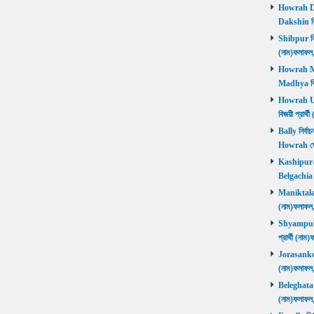
Howrah Dak
Dakshin বিজ
Shibpur নির্
(নাম)ফলাফ
Howrah Mad
Madhya বিজ
Howrah Utt
বিজয়ী প্রার
Bally নির্বা
Howrah জ
Kashipur-Be
Belgachia ব
Maniktala নি
(নাম)ফলাফল
Shyampukur
প্রার্থী (ন
Jorasanko নি
(নাম)ফলাফল
Beleghata নি
(নাম)ফলাফ