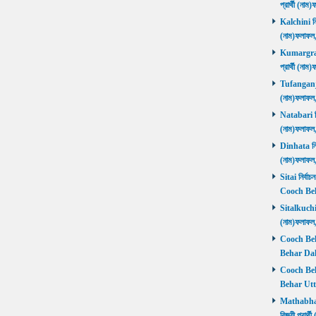
প্রার্থী (ন
Kalchini নির
(নাম)ফলাফল
Kumargram 
প্রার্থী (ন
Tufanganj নি
(নাম)ফলাফ
Natabari নির
(নাম)ফলাফ
Dinhata নির্
(নাম)ফলাফ
Sitai নির্বাচ
Cooch Beh
Sitalkuchi ন
(নাম)ফলাফ
Cooch Beha
Behar Daks
Cooch Behar
Behar Utta
Mathabhang
বিজয়ী প্রার