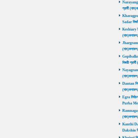
Narayangar
প্রার্থী (
Kharagpur 
Sadar বিজয়
Keshiary নির
(নাম)ফলাফ
Jhargram নির
(নাম)ফলাফল
Gopiballavp
বিজয়ী প্রার
Nayagram নি
(নাম)ফলাফল
Dantan নির্ব
(নাম)ফলাফ
Egra নির্বাচ
Purba Med
Ramnagar নি
(নাম)ফলাফ
Kanthi Daks
Dakshin বি
Khejuri নির্