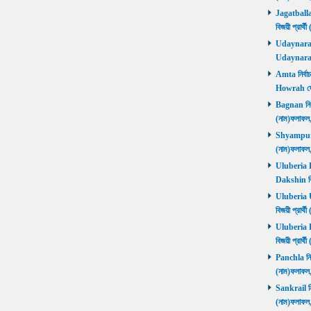
Jagatballav
বিজয়ী প্রার
Udaynarayan
Udaynaraya
Amta নির্বাচ
Howrah জ
Bagnan নির্ব
(নাম)ফলাফ
Shyampur নি
(নাম)ফলাফ
Uluberia Da
Dakshin বিজ
Uluberia Ut
বিজয়ী প্রার
Uluberia Pu
বিজয়ী প্রার
Panchla নির্
(নাম)ফলাফ
Sankrail নির
(নাম)ফলাফ