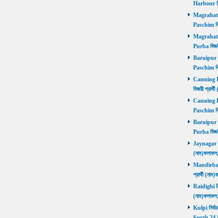
Harbour বি
Magrahat P
Paschim বি
Magrahat P
Purba বিজয়
Baruipur Pa
Paschim বি
Canning Pu
বিজয়ী প্রার
Canning Pa
Paschim বি
Baruipur Pu
Purba বিজয়
Jaynagar নির
(নাম)ফলাফল
Mandirbazar
প্রার্থী (ন
Raidighi নির
(নাম)ফলাফল
Kulpi নির্বা
South 24 