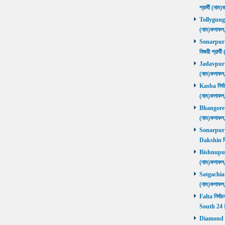
প্রার্থী (ন
Tollygunge ন
(নাম)ফলাফল
Sonarpur U
বিজয়ী প্রার
Jadavpur নির
(নাম)ফলাফল
Kasba নির্বা
(নাম)ফলাফল
Bhangore নির
(নাম)ফলাফল
Sonarpur D
Dakshin বি
Bishnupur ন
(নাম)ফলাফল
Satgachia নি
(নাম)ফলাফল
Falta নির্বা
South 24 
Diamond Ha