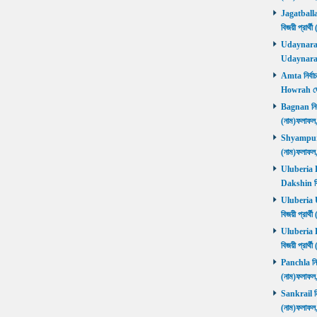
Jagatballav
বিজয়ী প্রার
Udaynarayan
Udaynaraya
Amta নির্বাচ
Howrah জ
Bagnan নির্ব
(নাম)ফলাফ
Shyampur নি
(নাম)ফলাফ
Uluberia Da
Dakshin বিজ
Uluberia Ut
বিজয়ী প্রার
Uluberia Pu
বিজয়ী প্রার
Panchla নির্
(নাম)ফলাফ
Sankrail নির
(নাম)ফলাফ