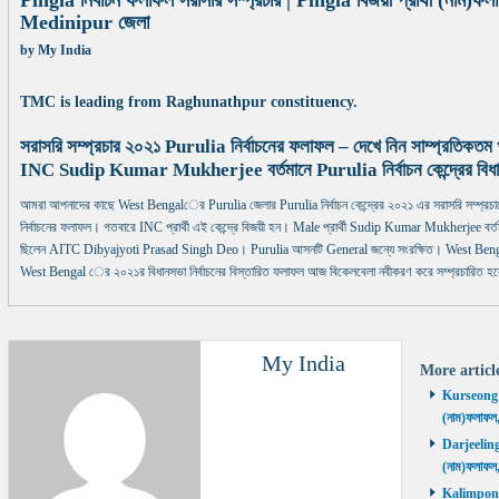
Pingla নির্বাচন ফলাফল সরাসরি সম্প্রচার | Pingla বিজয়ী প্রার্থী (নাম
Medinipur জেলা
by
My India
TMC is leading from Raghunathpur constituency.
সরাসরি সম্প্রচার ২০২১ Purulia নির্বাচনের ফলাফল – দেখে নিন সাম্প্রতিকতম
INC Sudip Kumar Mukherjee বর্তমানে Purulia নির্বাচন কেন্দ্রের বিধ
আমরা আপনাদের কাছে West Bengalের Purulia জেলার Purulia নির্বাচন কেন্দ্রের ২০২১ এর সরাসরি সম্প্র
নির্বাচনের ফলাফল। গতবারে INC প্রার্থী এই কেন্দ্রে বিজয়ী হন। Male প্রার্থী Sudip Kumar Mukherjee বর্তমানে P
ছিলেন AITC Dibyajyoti Prasad Singh Deo। Purulia আসনটি General জন্যে সংরক্ষিত। West Bengal ে
West Bengal ের ২০২১র বিধানসভা নির্বাচনের বিস্তারিত ফলাফল আজ বিকেলবেলা নবীকরণ করে সম্প্রচারিত হব
My India
More artic
Kurseong নির
(নাম)ফলাফল
Darjeeling ন
(নাম)ফলাফল
Kalimpong ন