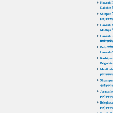
Howrah Dak
Dakshin বিজ
Shibpur নির্
(নাম)ফলাফ
Howrah Mad
Madhya বিজ
Howrah Utt
বিজয়ী প্রার
Bally নির্বা
Howrah জ
Kashipur-Be
Belgachia ব
Maniktala নি
(নাম)ফলাফল
Shyampukur
প্রার্থী (ন
Jorasanko নি
(নাম)ফলাফল
Beleghata নি
(নাম)ফলাফ