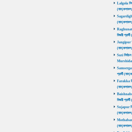
Lalgola নির্
(নাম)ফলাফ
Sagardighi ন
(নাম)ফলাফ
Raghunathg
বিজয়ী প্রার
Jangipur নির
(নাম)ফলাফ
Suti নির্বাচ
Murshida
Samserganj 
প্রার্থী (ন
Farakka নির্
(নাম)ফলাফ
Baishnabna
বিজয়ী প্রার
Sujapur নির্
(নাম)ফলাফল
Mothabari নি
(নাম)ফলাফল