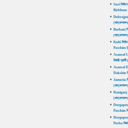
Suri নির্বাচ
Birbhum 
Dubrajpur ন
(নাম)ফলাফ
Barbani নির্
(নাম)ফলাফ
Kulti নির্বা
Paschim 
Asansol Utt
বিজয়ী প্রা
Asansol Dak
Dakshin বি
Jamuria নির্
(নাম)ফলাফ
Raniganj নির
(নাম)ফলাফ
Durgapur P
Paschim বি
Durgapur P
Purba বিজয়