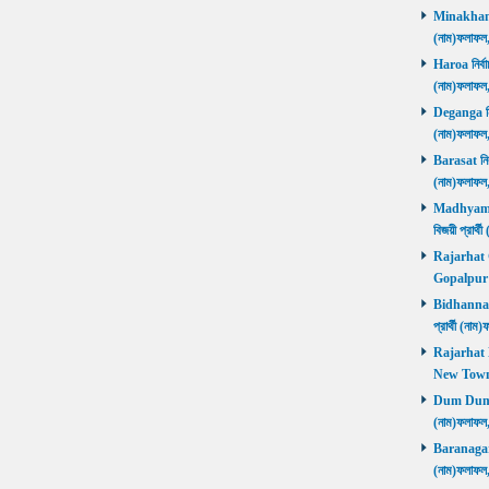
Minakhan নি
(নাম)ফলাফল
Haroa নির্বা
(নাম)ফলাফল
Deganga নির্
(নাম)ফলাফল
Barasat নির্
(নাম)ফলাফল
Madhyamgra
বিজয়ী প্রার
Rajarhat Go
Gopalpur ব
Bidhannagar
প্রার্থী (ন
Rajarhat N
New Town ব
Dum Dum নির
(নাম)ফলাফল
Baranagar নি
(নাম)ফলাফল