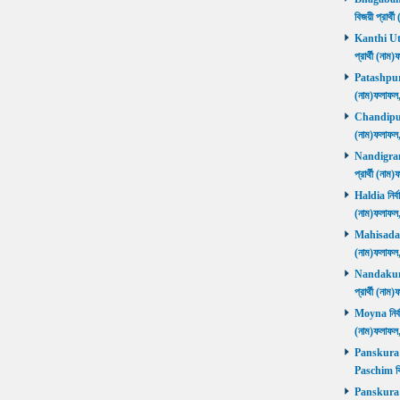
বিজয়ী প্রার
Kanthi Utta
প্রার্থী (ন
Patashpur নি
(নাম)ফলাফ
Chandipur ন
(নাম)ফলাফ
Nandigram ন
প্রার্থী (ন
Haldia নির্ব
(নাম)ফলাফ
Mahisadal নি
(নাম)ফলাফ
Nandakumar
প্রার্থী (ন
Moyna নির্বা
(নাম)ফলাফ
Panskura P
Paschim বি
Panskura P