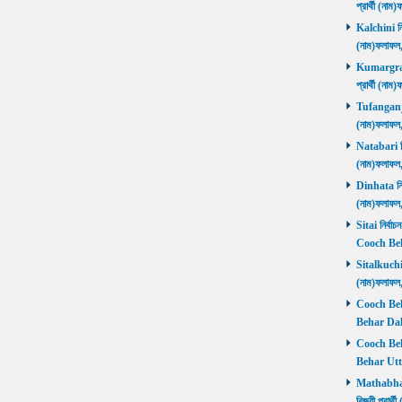
প্রার্থী (ন
Kalchini নির
(নাম)ফলাফল
Kumargram 
প্রার্থী (ন
Tufanganj নি
(নাম)ফলাফ
Natabari নির
(নাম)ফলাফ
Dinhata নির্
(নাম)ফলাফ
Sitai নির্বাচ
Cooch Beh
Sitalkuchi ন
(নাম)ফলাফ
Cooch Beha
Behar Daks
Cooch Behar
Behar Utta
Mathabhang
বিজয়ী প্রার