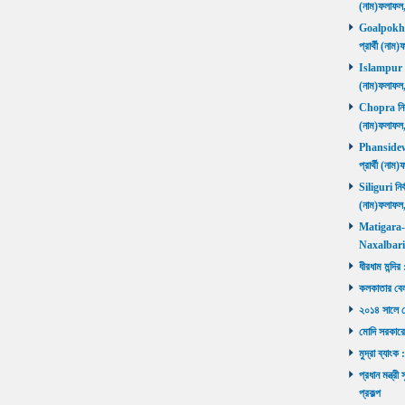
(নাম)ফলাফল
Goalpokhar 
প্রার্থী (ন
Islampur নির
(নাম)ফলাফল
Chopra নির্ব
(নাম)ফলাফল
Phansidewa 
প্রার্থী (ন
Siliguri নির্
(নাম)ফলাফল
Matigara-Na
Naxalbari ব
ধীরধাম মন্দির
কলকাতার বেলু
২০১৪ সালে মোদ
মোদি সরকারে
মুদ্রা ব্যাংক
প্রধান মন্ত্র
প্রকল্প