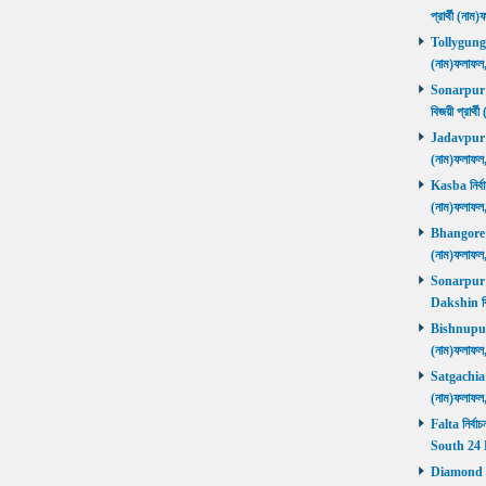
প্রার্থী (ন
Tollygunge ন
(নাম)ফলাফল
Sonarpur U
বিজয়ী প্রার
Jadavpur নির
(নাম)ফলাফল
Kasba নির্বা
(নাম)ফলাফল
Bhangore নির
(নাম)ফলাফল
Sonarpur D
Dakshin বি
Bishnupur ন
(নাম)ফলাফল
Satgachia নি
(নাম)ফলাফল
Falta নির্বা
South 24 
Diamond Ha