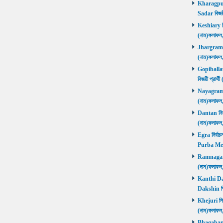
Kharagpur 
Sadar বিজয়
Keshiary নির
(নাম)ফলাফ
Jhargram নির
(নাম)ফলাফল
Gopiballavp
বিজয়ী প্রার
Nayagram নি
(নাম)ফলাফল
Dantan নির্ব
(নাম)ফলাফ
Egra নির্বাচ
Purba Med
Ramnagar নি
(নাম)ফলাফ
Kanthi Daks
Dakshin বি
Khejuri নির্
(নাম)ফলাফ
Bhagabanpu