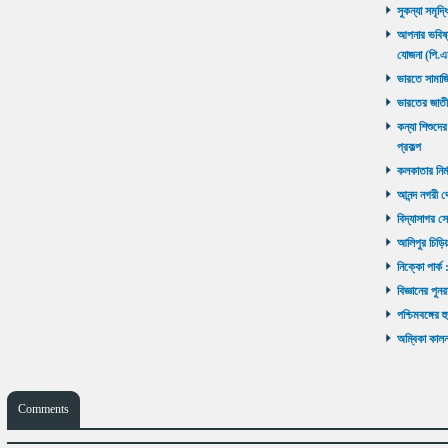
সুকন্যা সমৃদ্
আপনার ভবিষ্যৎ
যোজনা (পি.এ
ভারতে সামাজ
ভারতের জাতী
কন্যা শিশুদের
প্রকল্প
কলকাতার নির্ম
আনন্দ নগরী থ
বিদ্যাসাগর সে
আলিপুর চিড়িয়
নিক্কো পার্ক 
বিজ্ঞানের পুনর
পশ্চিমবঙ্গের 
অম্বিকা কালনা
Comments