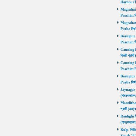
Harbour বি
Magrahat P
Paschim বি
Magrahat P
Purba বিজয়
Baruipur Pa
Paschim বি
Canning Pu
বিজয়ী প্রার
Canning Pa
Paschim বি
Baruipur Pu
Purba বিজয়
Jaynagar নির
(নাম)ফলাফল
Mandirbazar
প্রার্থী (ন
Raidighi নির
(নাম)ফলাফল
Kulpi নির্বা
South 24 