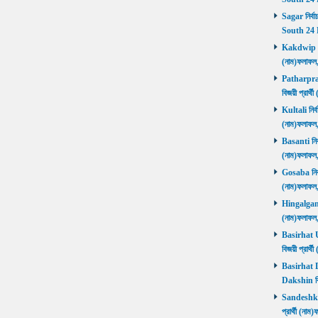
Sagar নির্বা
South 24 
Kakdwip নির
(নাম)ফলাফল
Patharprati
বিজয়ী প্রার
Kultali নির্ব
(নাম)ফলাফল
Basanti নির্
(নাম)ফলাফল
Gosaba নির্ব
(নাম)ফলাফল
Hingalganj ন
(নাম)ফলাফল
Basirhat Ut
বিজয়ী প্রার
Basirhat Da
Dakshin বি
Sandeshkhal
প্রার্থী (ন