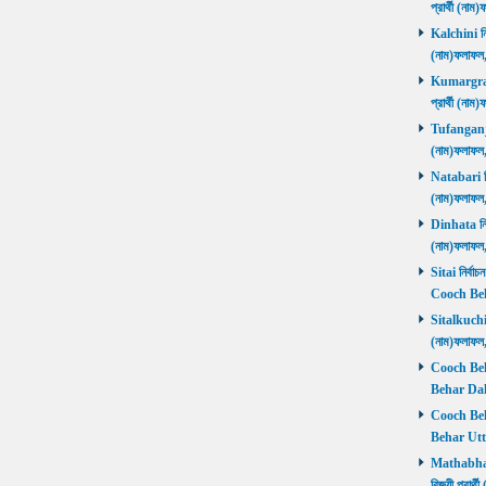
প্রার্থী (ন
Kalchini নির
(নাম)ফলাফল
Kumargram 
প্রার্থী (ন
Tufanganj নি
(নাম)ফলাফ
Natabari নির
(নাম)ফলাফ
Dinhata নির্
(নাম)ফলাফ
Sitai নির্বাচ
Cooch Beh
Sitalkuchi ন
(নাম)ফলাফ
Cooch Beha
Behar Daks
Cooch Behar
Behar Utta
Mathabhang
বিজয়ী প্রার