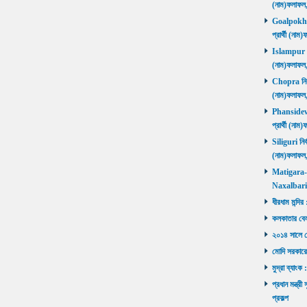
(নাম)ফলাফল
Goalpokhar 
প্রার্থী (ন
Islampur নির
(নাম)ফলাফল
Chopra নির্ব
(নাম)ফলাফল
Phansidewa 
প্রার্থী (ন
Siliguri নির্
(নাম)ফলাফল
Matigara-Na
Naxalbari ব
ধীরধাম মন্দির
কলকাতার বেলু
২০১৪ সালে মোদ
মোদি সরকারে
মুদ্রা ব্যাংক
প্রধান মন্ত্র
প্রকল্প