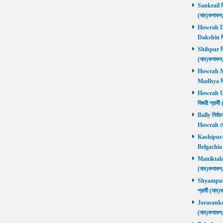
Sankrail নির
(নাম)ফলাফ
Howrah Dak
Dakshin বিজ
Shibpur নির্
(নাম)ফলাফ
Howrah Mad
Madhya বিজ
Howrah Utt
বিজয়ী প্রার
Bally নির্বা
Howrah জ
Kashipur-Be
Belgachia ব
Maniktala নি
(নাম)ফলাফল
Shyampukur
প্রার্থী (ন
Jorasanko নি
(নাম)ফলাফল