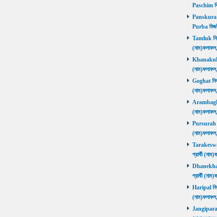
Paschim বি
Panskura P
Purba বিজয়
Tamluk নির্ব
(নাম)ফলাফ
Khanakul নি
(নাম)ফলাফল
Goghat নির্ব
(নাম)ফলাফল
Arambagh নি
(নাম)ফলাফল
Pursurah নির
(নাম)ফলাফল
Tarakeswar 
প্রার্থী (ন
Dhanekhali 
প্রার্থী (ন
Haripal নির্
(নাম)ফলাফল
Jangipara নি