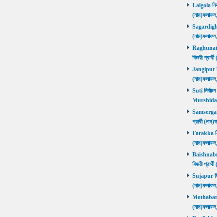
Lalgola নির্
(নাম)ফলাফ
Sagardighi ন
(নাম)ফলাফ
Raghunathg
বিজয়ী প্রার
Jangipur নির
(নাম)ফলাফ
Suti নির্বাচ
Murshida
Samserganj 
প্রার্থী (ন
Farakka নির্
(নাম)ফলাফ
Baishnabna
বিজয়ী প্রার
Sujapur নির্
(নাম)ফলাফল
Mothabari নি
(নাম)ফলাফল