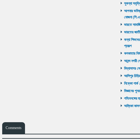
সুকন্যা সমৃদ্
আপনার ভবিষ্যৎ
যোজনা (পি.এ
ভারতে সামাজ
ভারতের জাতী
কন্যা শিশুদের
প্রকল্প
কলকাতার নির্ম
আনন্দ নগরী থ
বিদ্যাসাগর সে
আলিপুর চিড়িয়
নিক্কো পার্ক 
বিজ্ঞানের পুনর
পশ্চিমবঙ্গের 
অম্বিকা কালনা
Comments