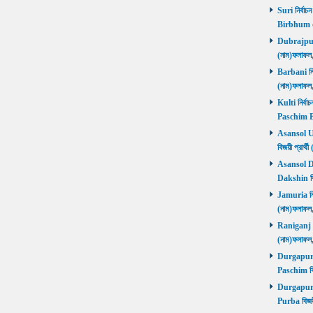
Suri নির্বাচ
Birbhum 
Dubrajpur ন
(নাম)ফলাফ
Barbani নির্
(নাম)ফলাফ
Kulti নির্বা
Paschim 
Asansol Utt
বিজয়ী প্রা
Asansol Dak
Dakshin বি
Jamuria নির্
(নাম)ফলাফ
Raniganj নির
(নাম)ফলাফ
Durgapur P
Paschim বি
Durgapur P
Purba বিজয়