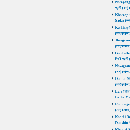
Narayangar
প্রার্থী (
Kharagpur 
Sadar বিজয়
Keshiary নির
(নাম)ফলাফ
Jhargram নির
(নাম)ফলাফল
Gopiballavp
বিজয়ী প্রার
Nayagram নি
(নাম)ফলাফল
Dantan নির্ব
(নাম)ফলাফ
Egra নির্বাচ
Purba Med
Ramnagar নি
(নাম)ফলাফ
Kanthi Daks
Dakshin বি
Khejuri নির্