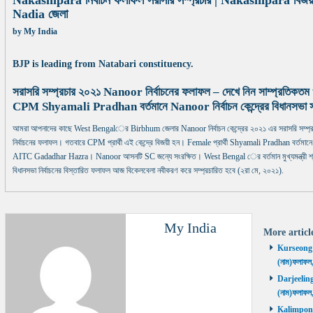
Nakashipara নির্বাচন ফলাফল সরাসরি সম্প্রচার | Nakashipara বিজয়ী প
Nadia জেলা
by
My India
BJP is leading from Natabari constituency.
সরাসরি সম্প্রচার ২০২১ Nanoor নির্বাচনের ফলাফল – দেখে নিন সাম্প্রতিকত
CPM Shyamali Pradhan বর্তমানে Nanoor নির্বাচন কেন্দ্রের বিধানসভা 
আমরা আপনাদের কাছে West Bengalের Birbhum জেলার Nanoor নির্বাচন কেন্দ্রের ২০২১ এর সরাসরি সম্প
নির্বাচনের ফলাফল। গতবারে CPM প্রার্থী এই কেন্দ্রে বিজয়ী হন। Female প্রার্থী Shyamali Pradhan বর্তমানে Nan
AITC Gadadhar Hazra। Nanoor আসনটি SC জন্যে সংরক্ষিত। West Bengal ের বর্তমান মুখ্যমন্ত্র
বিধানসভা নির্বাচনের বিস্তারিত ফলাফল আজ বিকেলবেলা নবীকরণ করে সম্প্রচারিত হবে (২রা মে, ২০২১).
My India
More artic
Kurseong নির
(নাম)ফলাফল
Darjeeling ন
(নাম)ফলাফল
Kalimpong ন