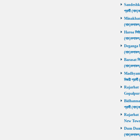
Sandeshkhal
প্রার্থী (ন
Minakhan নি
(নাম)ফলাফল
Haroa নির্বা
(নাম)ফলাফল
Deganga নির্
(নাম)ফলাফল
Barasat নির্
(নাম)ফলাফল
Madhyamgra
বিজয়ী প্রার
Rajarhat Go
Gopalpur ব
Bidhannagar
প্রার্থী (ন
Rajarhat N
New Town ব
Dum Dum নির
(নাম)ফলাফল