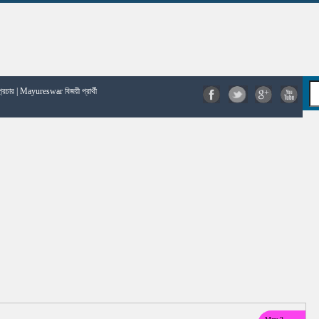
রচার | Mayureswar বিজয়ী প্রার্থী