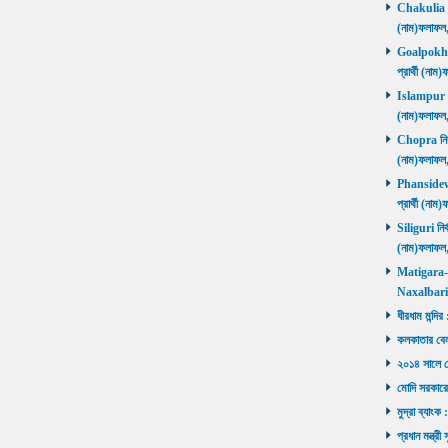
Chakulia নির
(নাম)ফলাফল
Goalpokhar 
প্রার্থী (ন
Islampur নির
(নাম)ফলাফল
Chopra নির্ব
(নাম)ফলাফল
Phansidewa 
প্রার্থী (ন
Siliguri নির্
(নাম)ফলাফল
Matigara-Na
Naxalbari ব
ধীরধাম মন্দির
কলকাতার বেলু
২০১৪ সালে মোদ
মোদি সরকারে
মুদ্রা ব্যাংক
প্রধান মন্ত্র