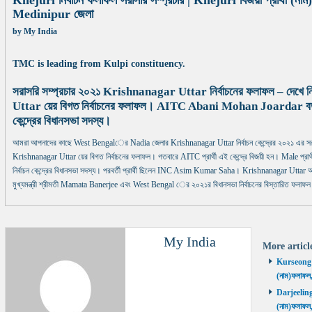
Khejuri নির্বাচন ফলাফল সরাসরি সম্প্রচার | Khejuri বিজয়ী প্রার্থী (
Medinipur জেলা
by
My India
TMC is leading from Kulpi constituency.
সরাসরি সম্প্রচার ২০২১ Krishnanagar Uttar নির্বাচনের ফলাফল – দেখে
Uttar য়ের বিগত নির্বাচনের ফলাফল। AITC Abani Mohan Joardar বর্
কেন্দ্রের বিধানসভা সদস্য।
আমরা আপনাদের কাছে West Bengalের Nadia জেলার Krishnanagar Uttar নির্বাচন কেন্দ্রের ২০২১ এর সর
Krishnanagar Uttar য়ের বিগত নির্বাচনের ফলাফল। গতবারে AITC প্রার্থী এই কেন্দ্রে বিজয়ী হন। Male প্
নির্বাচন কেন্দ্রের বিধানসভা সদস্য। পরবর্তী প্রার্থী ছিলেন INC Asim Kumar Saha। Krishnanagar Utta
মুখ্যমন্ত্রী শ্রীমতী Mamata Banerjee এবং West Bengal ের ২০২১র বিধানসভা নির্বাচনের বিস্তারিত ফলাফল
My India
More artic
Kurseong নির
(নাম)ফলাফল
Darjeeling ন
(নাম)ফলাফল