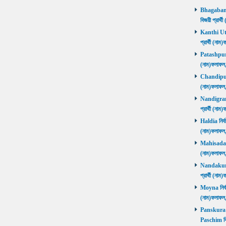
Bhagabanpu
বিজয়ী প্রার
Kanthi Utta
প্রার্থী (ন
Patashpur নি
(নাম)ফলাফ
Chandipur ন
(নাম)ফলাফ
Nandigram ন
প্রার্থী (ন
Haldia নির্ব
(নাম)ফলাফ
Mahisadal নি
(নাম)ফলাফ
Nandakumar
প্রার্থী (ন
Moyna নির্বা
(নাম)ফলাফ
Panskura P
Paschim বি