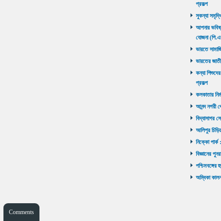
প্রকল্প
সুকন্যা সমৃদ্
আপনার ভবিষ্যৎ
যোজনা (পি.এ
ভারতে সামাজ
ভারতের জাতী
কন্যা শিশুদের
প্রকল্প
কলকাতার নির্ম
আনন্দ নগরী থ
বিদ্যাসাগর সে
আলিপুর চিড়িয়
নিক্কো পার্ক 
বিজ্ঞানের পুনর
পশ্চিমবঙ্গের 
অম্বিকা কালনা
Comments