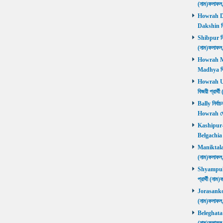
(নাম)ফলাফ
Howrah Dak
Dakshin বিজ
Shibpur নির্
(নাম)ফলাফ
Howrah Mad
Madhya বিজ
Howrah Utt
বিজয়ী প্রার
Bally নির্বা
Howrah জ
Kashipur-Be
Belgachia ব
Maniktala নি
(নাম)ফলাফল
Shyampukur
প্রার্থী (ন
Jorasanko নি
(নাম)ফলাফল
Beleghata নি