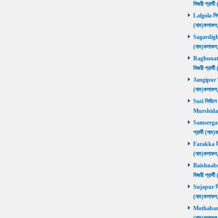
বিজয়ী প্রার
Lalgola নির্
(নাম)ফলাফ
Sagardighi ন
(নাম)ফলাফ
Raghunathg
বিজয়ী প্রার
Jangipur নির
(নাম)ফলাফ
Suti নির্বাচ
Murshida
Samserganj 
প্রার্থী (ন
Farakka নির্
(নাম)ফলাফ
Baishnabna
বিজয়ী প্রার
Sujapur নির্
(নাম)ফলাফল
Mothabari নি