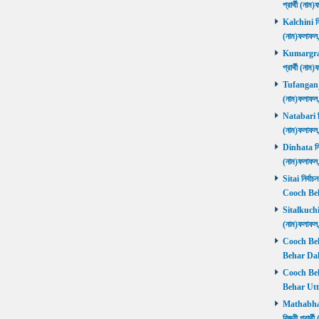
প্রার্থী (ন
Kalchini নির
(নাম)ফলাফল
Kumargram 
প্রার্থী (ন
Tufanganj নি
(নাম)ফলাফ
Natabari নির
(নাম)ফলাফ
Dinhata নির্
(নাম)ফলাফ
Sitai নির্বাচ
Cooch Beh
Sitalkuchi ন
(নাম)ফলাফ
Cooch Beha
Behar Daks
Cooch Behar
Behar Utta
Mathabhang
বিজয়ী প্রার