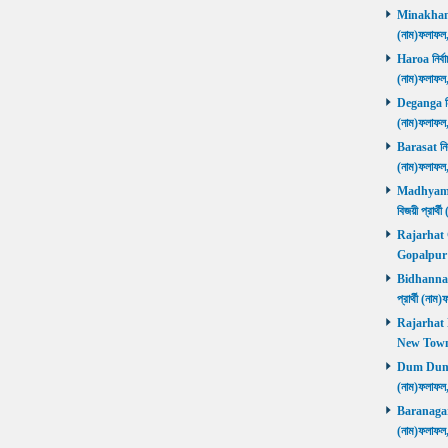
Minakhan নি
(নাম)ফলাফল
Haroa নির্বা
(নাম)ফলাফল
Deganga নির্
(নাম)ফলাফল
Barasat নির্
(নাম)ফলাফল
Madhyamgra
বিজয়ী প্রার
Rajarhat Go
Gopalpur ব
Bidhannagar
প্রার্থী (ন
Rajarhat N
New Town ব
Dum Dum নির
(নাম)ফলাফল
Baranagar নি
(নাম)ফলাফল