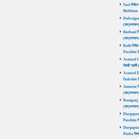
Suri নির্বাচ
Birbhum 
Dubrajpur ন
(নাম)ফলাফ
Barbani নির্
(নাম)ফলাফ
Kulti নির্বা
Paschim 
Asansol Utt
বিজয়ী প্রা
Asansol Dak
Dakshin বি
Jamuria নির্
(নাম)ফলাফ
Raniganj নির
(নাম)ফলাফ
Durgapur P
Paschim বি
Durgapur P
Purba বিজয়