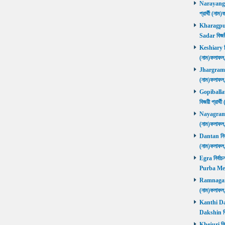
Narayangar
প্রার্থী (
Kharagpur 
Sadar বিজয়
Keshiary নির
(নাম)ফলাফ
Jhargram নির
(নাম)ফলাফল
Gopiballavp
বিজয়ী প্রার
Nayagram নি
(নাম)ফলাফল
Dantan নির্ব
(নাম)ফলাফ
Egra নির্বাচ
Purba Med
Ramnagar নি
(নাম)ফলাফ
Kanthi Daks
Dakshin বি
Khejuri নির্