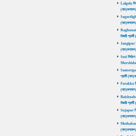
Lalgola নির্
(নাম)ফলাফ
Sagardighi ন
(নাম)ফলাফ
Raghunathg
বিজয়ী প্রার
Jangipur নির
(নাম)ফলাফ
Suti নির্বাচ
Murshida
Samserganj 
প্রার্থী (ন
Farakka নির্
(নাম)ফলাফ
Baishnabna
বিজয়ী প্রার
Sujapur নির্
(নাম)ফলাফল
Mothabari নি
(নাম)ফলাফল