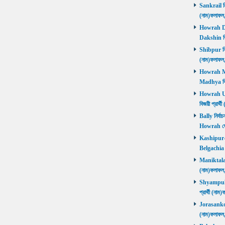
Sankrail নির
(নাম)ফলাফ
Howrah Dak
Dakshin বিজ
Shibpur নির্
(নাম)ফলাফ
Howrah Mad
Madhya বিজ
Howrah Utt
বিজয়ী প্রার
Bally নির্বা
Howrah জ
Kashipur-Be
Belgachia ব
Maniktala নি
(নাম)ফলাফল
Shyampukur
প্রার্থী (ন
Jorasanko নি
(নাম)ফলাফল