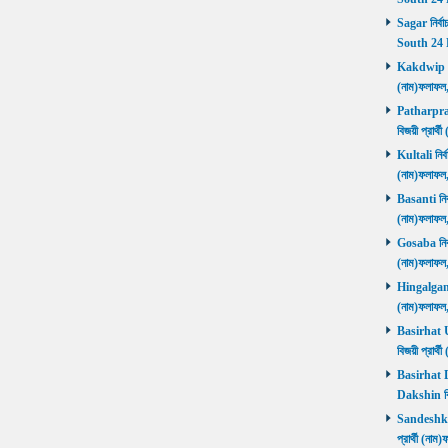
Sagar নির্বা
South 24 
Kakdwip নির
(নাম)ফলাফল
Patharprati
বিজয়ী প্রার
Kultali নির্ব
(নাম)ফলাফল
Basanti নির্
(নাম)ফলাফল
Gosaba নির্ব
(নাম)ফলাফল
Hingalganj ন
(নাম)ফলাফল
Basirhat Ut
বিজয়ী প্রার
Basirhat Da
Dakshin বি
Sandeshkhal
প্রার্থী (ন