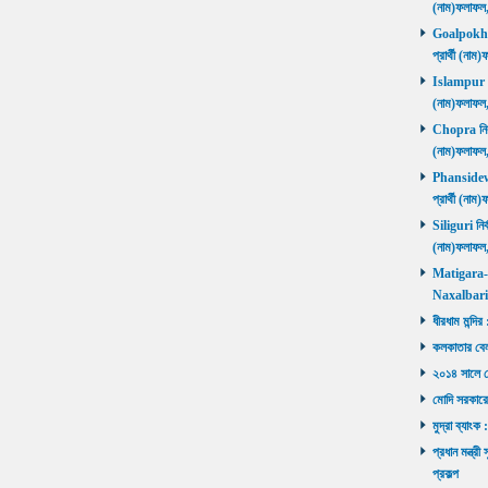
(নাম)ফলাফল
Goalpokhar 
প্রার্থী (ন
Islampur নির
(নাম)ফলাফল
Chopra নির্ব
(নাম)ফলাফল
Phansidewa 
প্রার্থী (ন
Siliguri নির্
(নাম)ফলাফল
Matigara-Na
Naxalbari ব
ধীরধাম মন্দির
কলকাতার বেলু
২০১৪ সালে মোদ
মোদি সরকারে
মুদ্রা ব্যাংক
প্রধান মন্ত্র
প্রকল্প