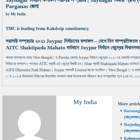
Jaynagar নির্বাচন ফলাফল সরাসরি সম্প্রচার | Jaynagar বিজয়ী প্রার্থ
Parganas জেলা
by
My India
TMC is leading from Kakdwip constituency.
সরাসরি সম্প্রচার ২০২১ Joypur নির্বাচনের ফলাফল – দেখে নিন সাম্প্রতিকতম
AITC Shaktipada Mahato বর্তমানে Joypur নির্বাচন কেন্দ্রের বিধানসভ
আমরা আপনাদের কাছে West Bengalের Purulia জেলার Joypur নির্বাচন কেন্দ্রের ২০২১ এর সরাসরি সম্প্র
নির্বাচনের ফলাফল। গতবারে AITC প্রার্থী এই কেন্দ্রে বিজয়ী হন। Male প্রার্থী Shaktipada Mahato বর্তমানে Joyp
AIFB Dhirendra Nath Mahato। Joypur আসনটি General জন্যে সংরক্ষিত। West Bengal ের বর্তমান ম
ের ২০২১র বিধানসভা নির্বাচনের বিস্তারিত ফলাফল আজ বিকেলবেলা নবীকরণ করে সম্প্রচারিত হবে (২রা মে, ২০২
My India
More artic
Kurseong নির
(নাম)ফলাফল
Darjeeling ন
(নাম)ফলাফল
Kalimpong ন