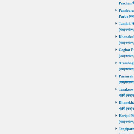
Paschim বি
Panskura P
Purba বিজয়
Tamluk নির্ব
(নাম)ফলাফ
Khanakul নি
(নাম)ফলাফল
Goghat নির্ব
(নাম)ফলাফল
Arambagh নি
(নাম)ফলাফল
Pursurah নির
(নাম)ফলাফল
Tarakeswar 
প্রার্থী (ন
Dhanekhali 
প্রার্থী (ন
Haripal নির্
(নাম)ফলাফল
Jangipara নি