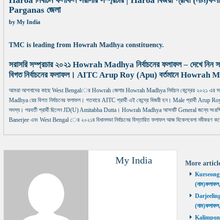
Haroa নির্বাচন ফলাফল সরাসরি সম্প্রচার | Haroa বিজয়ী প্রার্থী (নাম)
Parganas জেলা
by
My India
TMC is leading from Howrah Madhya constituency.
সরাসরি সম্প্রচার ২০২১ Howrah Madhya নির্বাচনের ফলাফল – দেখে নিন
বিগত নির্বাচনের ফলাফল। AITC Arup Roy (Apu) বর্তমানে Howrah Madhya
আমরা আপনাদের কাছে West Bengalের Howrah জেলার Howrah Madhya নির্বাচন কেন্দ্রের ২০২১ এর সর
Madhya য়ের বিগত নির্বাচনের ফলাফল। গতবারে AITC প্রার্থী এই কেন্দ্রে বিজয়ী হন। Male প্রার্থী Arup Roy
সদস্য। পরবর্তী প্রার্থী ছিলেন JD(U) Amitabha Dutta। Howrah Madhya আসনটি General জন্যে সংরক্ষি
Banerjee এবং West Bengal ের ২০২১র বিধানসভা নির্বাচনের বিস্তারিত ফলাফল আজ বিকেলবেলা নবীকরণ করে স
My India
More artic
Kurseong নির
(নাম)ফলাফল
Darjeeling ন
(নাম)ফলাফল
Kalimpong ন