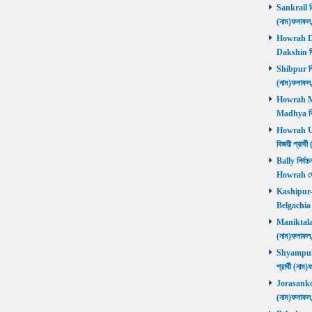
Sankrail নির
(নাম)ফলাফ
Howrah Dak
Dakshin বিজ
Shibpur নির্
(নাম)ফলাফ
Howrah Mad
Madhya বিজ
Howrah Utt
বিজয়ী প্রার
Bally নির্বা
Howrah জ
Kashipur-Be
Belgachia ব
Maniktala নি
(নাম)ফলাফল
Shyampukur
প্রার্থী (ন
Jorasanko নি
(নাম)ফলাফল