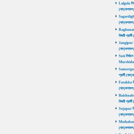
Lalgola নির্
(নাম)ফলাফ
Sagardighi ন
(নাম)ফলাফ
Raghunathg
বিজয়ী প্রার
Jangipur নির
(নাম)ফলাফ
Suti নির্বাচ
Murshida
Samserganj 
প্রার্থী (ন
Farakka নির্
(নাম)ফলাফ
Baishnabna
বিজয়ী প্রার
Sujapur নির্
(নাম)ফলাফল
Mothabari নি
(নাম)ফলাফল