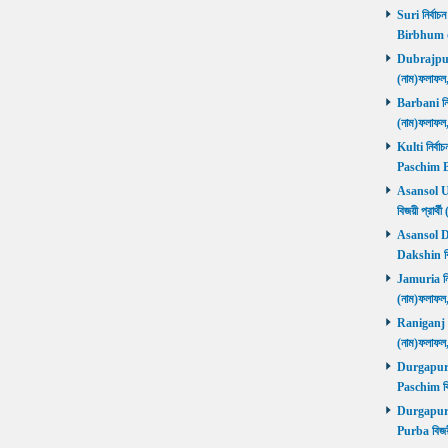
Suri নির্বাচ
Birbhum 
Dubrajpur ন
(নাম)ফলাফ
Barbani নির্
(নাম)ফলাফ
Kulti নির্বা
Paschim 
Asansol Utt
বিজয়ী প্রা
Asansol Dak
Dakshin বি
Jamuria নির্
(নাম)ফলাফ
Raniganj নির
(নাম)ফলাফ
Durgapur P
Paschim বি
Durgapur P
Purba বিজয়