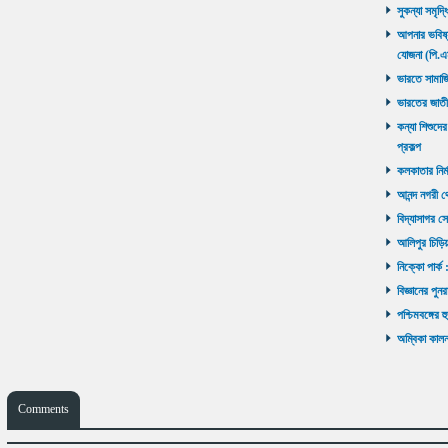
সুকন্যা সমৃদ্
আপনার ভবিষ্যৎ
যোজনা (পি.এ
ভারতে সামাজ
ভারতের জাতী
কন্যা শিশুদের
প্রকল্প
কলকাতার নির্ম
আনন্দ নগরী থ
বিদ্যাসাগর সে
আলিপুর চিড়িয়
নিক্কো পার্ক 
বিজ্ঞানের পুনর
পশ্চিমবঙ্গের 
অম্বিকা কালনা
Comments