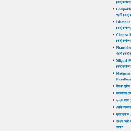
(নাম)ফলাফল
Goalpokhar 
প্রার্থী (ন
Islampur নির
(নাম)ফলাফল
Chopra নির্ব
(নাম)ফলাফল
Phansidewa 
প্রার্থী (ন
Siliguri নির্
(নাম)ফলাফল
Matigara-Na
Naxalbari ব
ধীরধাম মন্দির
কলকাতার বেলু
২০১৪ সালে মোদ
মোদি সরকারে
মুদ্রা ব্যাংক
প্রধান মন্ত্র
প্রকল্প