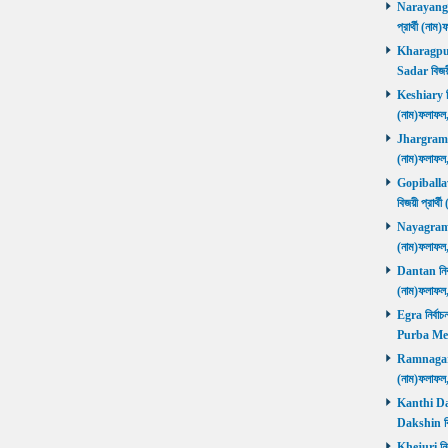
Narayangar
প্রার্থী (
Kharagpur 
Sadar বিজয়
Keshiary নির
(নাম)ফলাফ
Jhargram নির
(নাম)ফলাফল
Gopiballavp
বিজয়ী প্রার
Nayagram নি
(নাম)ফলাফল
Dantan নির্ব
(নাম)ফলাফ
Egra নির্বাচ
Purba Med
Ramnagar নি
(নাম)ফলাফ
Kanthi Daks
Dakshin বি
Khejuri নির্