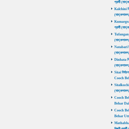
প্রার্থী (ন
Kalchini নির
(নাম)ফলাফল
Kumargram 
প্রার্থী (ন
Tufanganj নি
(নাম)ফলাফ
Natabari নির
(নাম)ফলাফ
Dinhata নির্
(নাম)ফলাফ
Sitai নির্বাচ
Cooch Beh
Sitalkuchi ন
(নাম)ফলাফ
Cooch Beha
Behar Daks
Cooch Behar
Behar Utta
Mathabhang
বিজয়ী প্রার