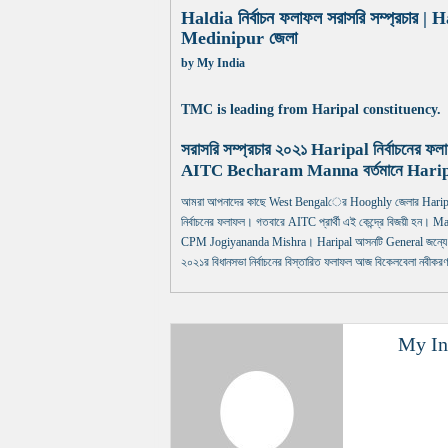
Haldia নির্বাচন ফলাফল সরাসরি সম্প্রচার | 
Medinipur জেলা
by
My India
TMC is leading from Haripal constituency.
সরাসরি সম্প্রচার ২০২১ Haripal নির্বাচনের ফল
AITC Becharam Manna বর্তমানে Haripal নির
আমরা আপনাদের কাছে West Bengalের Hooghly জেলার Haripal নির
নির্বাচনের ফলাফল। গতবারে AITC প্রার্থী এই কেন্দ্রে বিজয়ী হন। Male 
CPM Jogiyananda Mishra। Haripal আসনটি General জন্যে সংর
২০২১র বিধানসভা নির্বাচনের বিস্তারিত ফলাফল আজ বিকেলবেলা নবীকরণ
My In