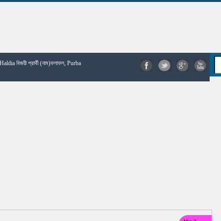
| Haldia বিজয়ী প্রার্থী (নাম)ফলাফল, Purba