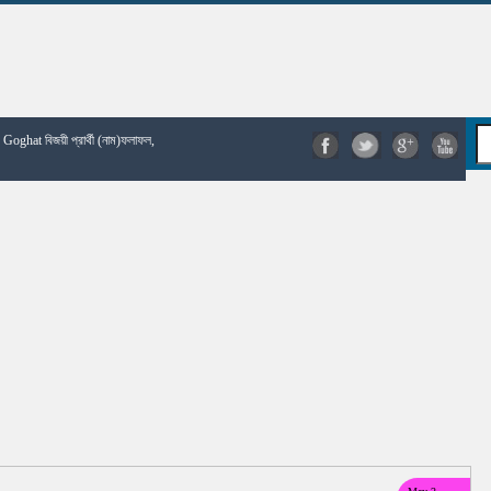
| Goghat বিজয়ী প্রার্থী (নাম)ফলাফল,