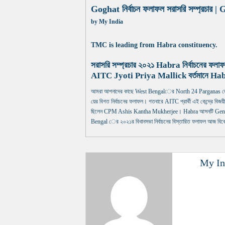
Goghat নির্বাচন ফলাফল সরাসরি সম্প্রচার |
by
My India
TMC is leading from Habra constituency.
সরাসরি সম্প্রচার ২০২১ Habra নির্বাচনের ফলা
AITC Jyoti Priya Mallick বর্তমানে Habra নি
আমরা আপনাদের কাছে West Bengalের North 24 Parganas জেলার H
য়ের বিগত নির্বাচনের ফলাফল। গতবারে AITC প্রার্থী এই কেন্দ্রে বিজয়ী 
ছিলেন CPM Ashis Kantha Mukherjee। Habra আসনটি General জ
Bengal ের ২০২১র বিধানসভা নির্বাচনের বিস্তারিত ফলাফল আজ বিকেল
My In