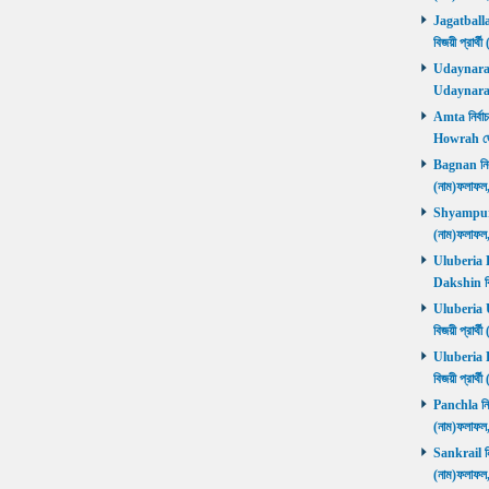
Jagatballav
বিজয়ী প্রার
Udaynarayan
Udaynaraya
Amta নির্বাচ
Howrah জ
Bagnan নির্ব
(নাম)ফলাফ
Shyampur নি
(নাম)ফলাফ
Uluberia Da
Dakshin বিজ
Uluberia Ut
বিজয়ী প্রার
Uluberia Pu
বিজয়ী প্রার
Panchla নির্
(নাম)ফলাফ
Sankrail নির
(নাম)ফলাফ