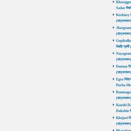
Kharagpur 
Sadar বিজয়
Keshiary নির
(নাম)ফলাফ
Jhargram নির
(নাম)ফলাফল
Gopiballavp
বিজয়ী প্রার
Nayagram নি
(নাম)ফলাফল
Dantan নির্ব
(নাম)ফলাফ
Egra নির্বাচ
Purba Med
Ramnagar নি
(নাম)ফলাফ
Kanthi Daks
Dakshin বি
Khejuri নির্
(নাম)ফলাফ
Bhagabanpu