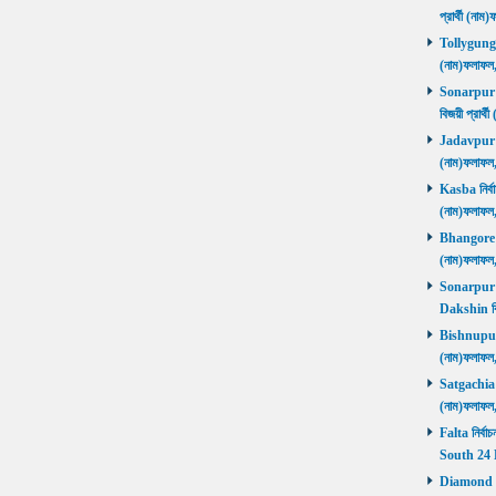
প্রার্থী (ন
Tollygunge ন
(নাম)ফলাফল
Sonarpur U
বিজয়ী প্রার
Jadavpur নির
(নাম)ফলাফল
Kasba নির্বা
(নাম)ফলাফল
Bhangore নির
(নাম)ফলাফল
Sonarpur D
Dakshin বি
Bishnupur ন
(নাম)ফলাফল
Satgachia নি
(নাম)ফলাফল
Falta নির্বা
South 24 
Diamond Ha