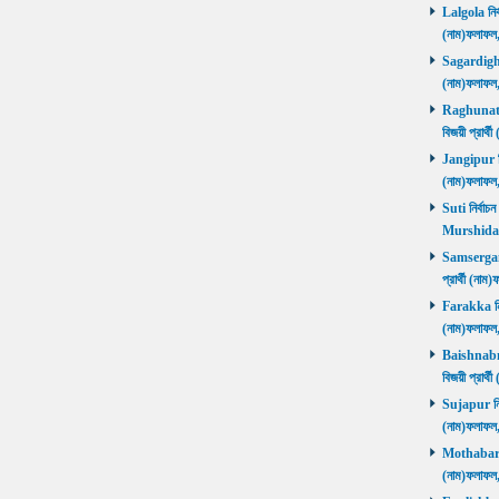
Lalgola নির্
(নাম)ফলাফ
Sagardighi ন
(নাম)ফলাফ
Raghunathg
বিজয়ী প্রার
Jangipur নির
(নাম)ফলাফ
Suti নির্বাচ
Murshida
Samserganj 
প্রার্থী (ন
Farakka নির্
(নাম)ফলাফ
Baishnabna
বিজয়ী প্রার
Sujapur নির্
(নাম)ফলাফল
Mothabari নি
(নাম)ফলাফল