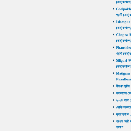
(নাম)ফলাফল
Goalpokhar 
প্রার্থী (ন
Islampur নির
(নাম)ফলাফল
Chopra নির্ব
(নাম)ফলাফল
Phansidewa 
প্রার্থী (ন
Siliguri নির্
(নাম)ফলাফল
Matigara-Na
Naxalbari ব
ধীরধাম মন্দির
কলকাতার বেলু
২০১৪ সালে মোদ
মোদি সরকারে
মুদ্রা ব্যাংক
প্রধান মন্ত্র
প্রকল্প