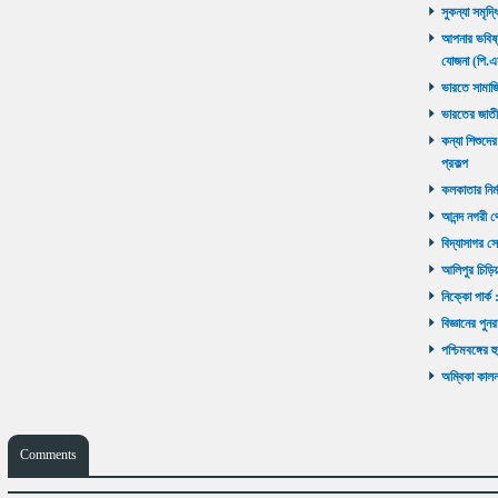
সুকন্যা সমৃদ্
আপনার ভবিষ্যৎ
যোজনা (পি.এ
ভারতে সামাজ
ভারতের জাতী
কন্যা শিশুদের
প্রকল্প
কলকাতার নির্ম
আনন্দ নগরী থ
বিদ্যাসাগর সে
আলিপুর চিড়িয়
নিক্কো পার্ক 
বিজ্ঞানের পুনর
পশ্চিমবঙ্গের 
অম্বিকা কালনা
Comments