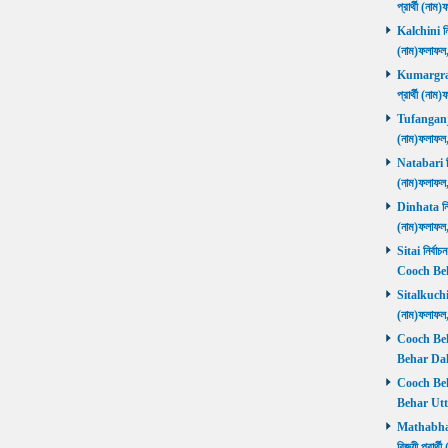
প্রার্থী (ন
Kalchini নির
(নাম)ফলাফল
Kumargram 
প্রার্থী (ন
Tufanganj নি
(নাম)ফলাফ
Natabari নির
(নাম)ফলাফ
Dinhata নির্
(নাম)ফলাফ
Sitai নির্বাচ
Cooch Beh
Sitalkuchi ন
(নাম)ফলাফ
Cooch Beha
Behar Daks
Cooch Behar
Behar Utta
Mathabhang
বিজয়ী প্রার