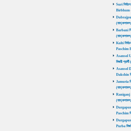
Suri নির্বাচ
Birbhum 
Dubrajpur ন
(নাম)ফলাফ
Barbani নির্
(নাম)ফলাফ
Kulti নির্বা
Paschim 
Asansol Utt
বিজয়ী প্রা
Asansol Dak
Dakshin বি
Jamuria নির্
(নাম)ফলাফ
Raniganj নির
(নাম)ফলাফ
Durgapur P
Paschim বি
Durgapur P
Purba বিজয়