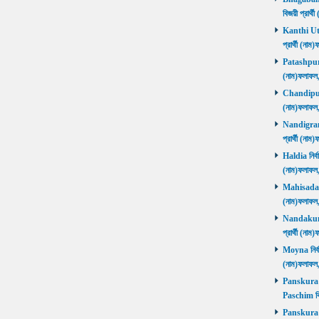
বিজয়ী প্রার
Kanthi Utta
প্রার্থী (ন
Patashpur নি
(নাম)ফলাফ
Chandipur ন
(নাম)ফলাফ
Nandigram ন
প্রার্থী (ন
Haldia নির্ব
(নাম)ফলাফ
Mahisadal নি
(নাম)ফলাফ
Nandakumar
প্রার্থী (ন
Moyna নির্বা
(নাম)ফলাফ
Panskura P
Paschim বি
Panskura P