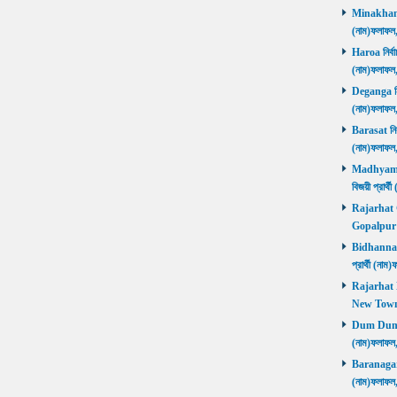
Minakhan নি
(নাম)ফলাফল
Haroa নির্বা
(নাম)ফলাফল
Deganga নির্
(নাম)ফলাফল
Barasat নির্
(নাম)ফলাফল
Madhyamgra
বিজয়ী প্রার
Rajarhat Go
Gopalpur ব
Bidhannagar
প্রার্থী (ন
Rajarhat N
New Town ব
Dum Dum নির
(নাম)ফলাফল
Baranagar নি
(নাম)ফলাফল