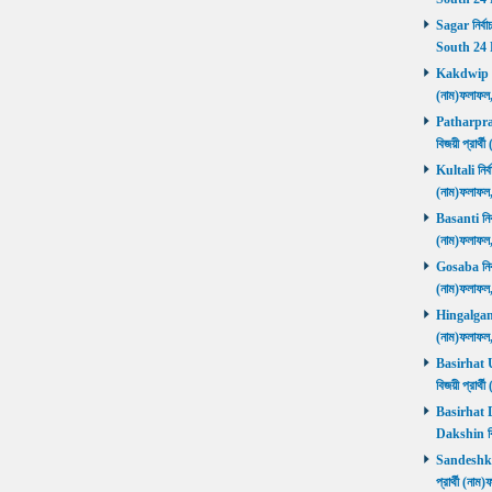
Sagar নির্বা
South 24 
Kakdwip নির
(নাম)ফলাফল
Patharprati
বিজয়ী প্রার
Kultali নির্ব
(নাম)ফলাফল
Basanti নির্
(নাম)ফলাফল
Gosaba নির্ব
(নাম)ফলাফল
Hingalganj ন
(নাম)ফলাফল
Basirhat Ut
বিজয়ী প্রার
Basirhat Da
Dakshin বি
Sandeshkhal
প্রার্থী (ন