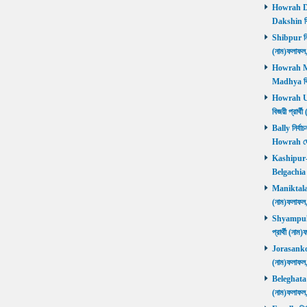
Howrah Dak
Dakshin বিজ
Shibpur নির্
(নাম)ফলাফ
Howrah Mad
Madhya বিজ
Howrah Utt
বিজয়ী প্রার
Bally নির্বা
Howrah জ
Kashipur-Be
Belgachia ব
Maniktala নি
(নাম)ফলাফল
Shyampukur
প্রার্থী (ন
Jorasanko নি
(নাম)ফলাফল
Beleghata নি
(নাম)ফলাফ