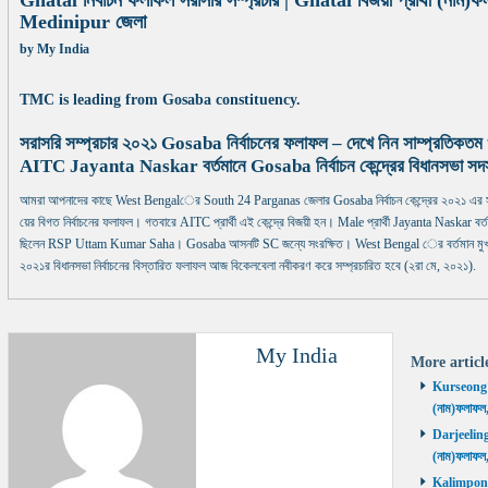
Ghatal নির্বাচন ফলাফল সরাসরি সম্প্রচার | Ghatal বিজয়ী প্রার্থী (না
Medinipur জেলা
by
My India
TMC is leading from Gosaba constituency.
সরাসরি সম্প্রচার ২০২১ Gosaba নির্বাচনের ফলাফল – দেখে নিন সাম্প্রতিকত
AITC Jayanta Naskar বর্তমানে Gosaba নির্বাচন কেন্দ্রের বিধানসভা সদ
আমরা আপনাদের কাছে West Bengalের South 24 Parganas জেলার Gosaba নির্বাচন কেন্দ্রের ২০২১ এর স
য়ের বিগত নির্বাচনের ফলাফল। গতবারে AITC প্রার্থী এই কেন্দ্রে বিজয়ী হন। Male প্রার্থী Jayanta Naskar বর্তমান
ছিলেন RSP Uttam Kumar Saha। Gosaba আসনটি SC জন্যে সংরক্ষিত। West Bengal ের বর্তমান মুখ্য
২০২১র বিধানসভা নির্বাচনের বিস্তারিত ফলাফল আজ বিকেলবেলা নবীকরণ করে সম্প্রচারিত হবে (২রা মে, ২০২১).
My India
More artic
Kurseong নির
(নাম)ফলাফল
Darjeeling ন
(নাম)ফলাফল
Kalimpong ন