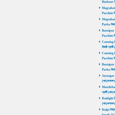
Harbour বি
Magrahat P
Paschim বি
Magrahat P
Purba বিজয়
Baruipur Pa
Paschim বি
Canning Pu
বিজয়ী প্রার
Canning Pa
Paschim বি
Baruipur Pu
Purba বিজয়
Jaynagar নির
(নাম)ফলাফল
Mandirbazar
প্রার্থী (ন
Raidighi নির
(নাম)ফলাফল
Kulpi নির্বা
South 24 