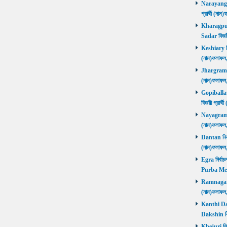
Narayangar
প্রার্থী (
Kharagpur 
Sadar বিজয়
Keshiary নির
(নাম)ফলাফ
Jhargram নির
(নাম)ফলাফল
Gopiballavp
বিজয়ী প্রার
Nayagram নি
(নাম)ফলাফল
Dantan নির্ব
(নাম)ফলাফ
Egra নির্বাচ
Purba Med
Ramnagar নি
(নাম)ফলাফ
Kanthi Daks
Dakshin বি
Khejuri নির্