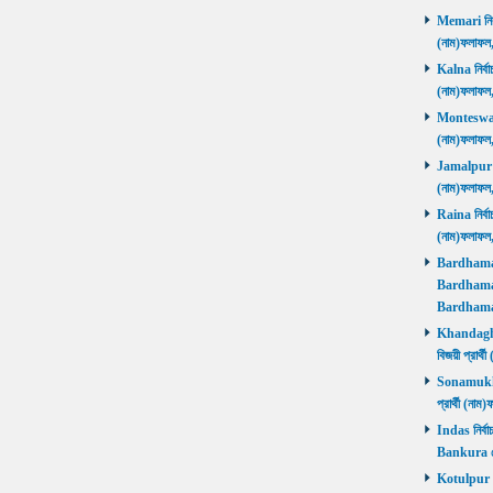
Memari নির্ব
(নাম)ফলাফ
Kalna নির্বা
(নাম)ফলাফ
Monteswar ন
(নাম)ফলাফ
Jamalpur নির
(নাম)ফলাফ
Raina নির্বা
(নাম)ফলাফ
Bardhaman 
Bardhaman 
Bardhama
Khandaghos
বিজয়ী প্রা
Sonamukhi 
প্রার্থী (ন
Indas নির্বা
Bankura জ
Kotulpur নির