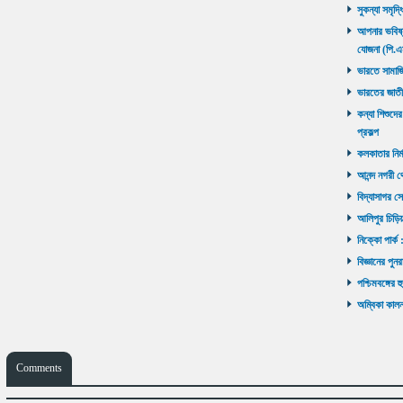
সুকন্যা সমৃদ্
আপনার ভবিষ্যৎ
যোজনা (পি.এ
ভারতে সামাজ
ভারতের জাতী
কন্যা শিশুদের
প্রকল্প
কলকাতার নির্ম
আনন্দ নগরী থ
বিদ্যাসাগর সে
আলিপুর চিড়িয়
নিক্কো পার্ক 
বিজ্ঞানের পুনর
পশ্চিমবঙ্গের 
অম্বিকা কালনা
Comments