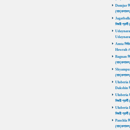
Domjur নির্ব
(নাম)ফলাফ
Jagatballav
বিজয়ী প্রার
Udaynarayan
Udaynaraya
Amta নির্বাচ
Howrah জ
Bagnan নির্ব
(নাম)ফলাফ
Shyampur নি
(নাম)ফলাফ
Uluberia Da
Dakshin বিজ
Uluberia Ut
বিজয়ী প্রার
Uluberia Pu
বিজয়ী প্রার
Panchla নির্
(নাম)ফলাফ