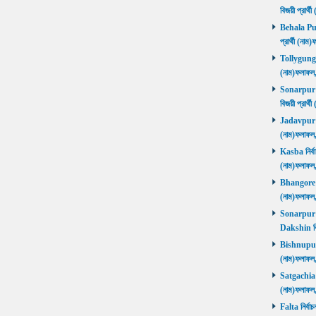
বিজয়ী প্রার
Behala Purb
প্রার্থী (ন
Tollygunge ন
(নাম)ফলাফল
Sonarpur U
বিজয়ী প্রার
Jadavpur নির
(নাম)ফলাফল
Kasba নির্বা
(নাম)ফলাফল
Bhangore নির
(নাম)ফলাফল
Sonarpur D
Dakshin বি
Bishnupur ন
(নাম)ফলাফল
Satgachia নি
(নাম)ফলাফল
Falta নির্বা