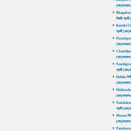
(নাম)ফলাফ
Bhagabanpu
বিজয়ী প্রার
Kanthi Utta
প্রার্থী (ন
Patashpur নি
(নাম)ফলাফ
Chandipur ন
(নাম)ফলাফ
Nandigram ন
প্রার্থী (ন
Haldia নির্ব
(নাম)ফলাফ
Mahisadal নি
(নাম)ফলাফ
Nandakumar
প্রার্থী (ন
Moyna নির্বা
(নাম)ফলাফ
Panskura P