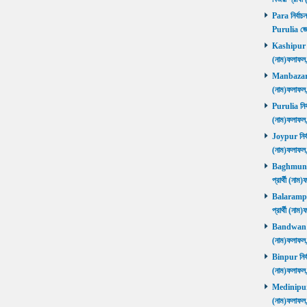
Para নির্বাচ
Purulia জে
Kashipur নির
(নাম)ফলাফল
Manbazar নি
(নাম)ফলাফল
Purulia নির্
(নাম)ফলাফল
Joypur নির্ব
(নাম)ফলাফল
Baghmundi 
প্রার্থী (না
Balarampur 
প্রার্থী (না
Bandwan নির
(নাম)ফলাফল
Binpur নির্ব
(নাম)ফলাফল
Medinipur নি
(নাম)ফলাফ