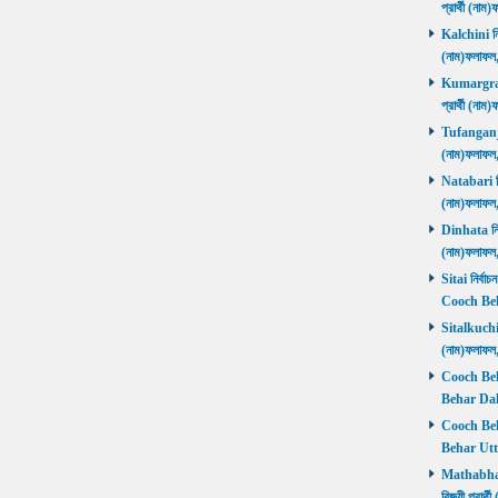
প্রার্থী (ন
Kalchini নির
(নাম)ফলাফল
Kumargram 
প্রার্থী (ন
Tufanganj নি
(নাম)ফলাফ
Natabari নির
(নাম)ফলাফ
Dinhata নির্
(নাম)ফলাফ
Sitai নির্বাচ
Cooch Beh
Sitalkuchi ন
(নাম)ফলাফ
Cooch Beha
Behar Daks
Cooch Behar
Behar Utta
Mathabhang
বিজয়ী প্রার