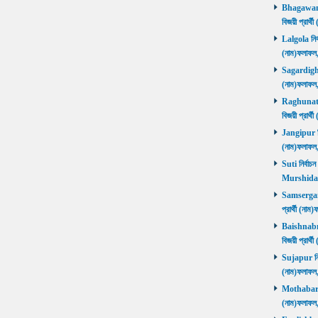
Bhagawango
বিজয়ী প্রার
Lalgola নির্
(নাম)ফলাফ
Sagardighi ন
(নাম)ফলাফ
Raghunathg
বিজয়ী প্রার
Jangipur নির
(নাম)ফলাফ
Suti নির্বাচ
Murshida
Samserganj 
প্রার্থী (ন
Baishnabna
বিজয়ী প্রার
Sujapur নির্
(নাম)ফলাফল
Mothabari নি
(নাম)ফলাফল