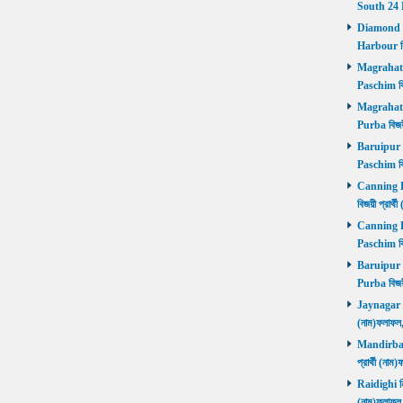
South 24 
Diamond Ha
Harbour বি
Magrahat P
Paschim বি
Magrahat P
Purba বিজয়
Baruipur Pa
Paschim বি
Canning Pu
বিজয়ী প্রার
Canning Pa
Paschim বি
Baruipur Pu
Purba বিজয়
Jaynagar নির
(নাম)ফলাফল
Mandirbazar
প্রার্থী (ন
Raidighi নির
(নাম)ফলাফল