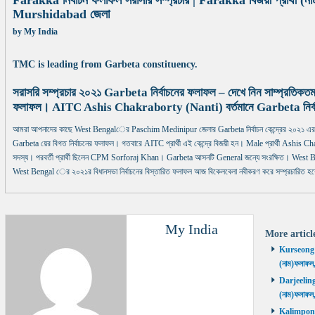
Farakka নির্বাচন ফলাফল সরাসরি সম্প্রচার | Farakka বিজয়ী প্রার্থী (ন
Murshidabad জেলা
by
My India
TMC is leading from Garbeta constituency.
সরাসরি সম্প্রচার ২০২১ Garbeta নির্বাচনের ফলাফল – দেখে নিন সাম্প্রতিকতম
ফলাফল। AITC Ashis Chakraborty (Nanti) বর্তমানে Garbeta নির্বাচন 
আমরা আপনাদের কাছে West Bengalের Paschim Medinipur জেলার Garbeta নির্বাচন কেন্দ্রের ২০২১ এর স
Garbeta য়ের বিগত নির্বাচনের ফলাফল। গতবারে AITC প্রার্থী এই কেন্দ্রে বিজয়ী হন। Male প্রার্থী Ashis Chak
সদস্য। পরবর্তী প্রার্থী ছিলেন CPM Sorforaj Khan। Garbeta আসনটি General জন্যে সংরক্ষিত। West Ben
West Bengal ের ২০২১র বিধানসভা নির্বাচনের বিস্তারিত ফলাফল আজ বিকেলবেলা নবীকরণ করে সম্প্রচারিত হব
My India
More artic
Kurseong নির
(নাম)ফলাফল
Darjeeling ন
(নাম)ফলাফল
Kalimpong ন