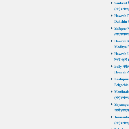
Sankrail নির
(নাম)ফলাফ
Howrah Dak
Dakshin বিজ
Shibpur নির্
(নাম)ফলাফ
Howrah Mad
Madhya বিজ
Howrah Utt
বিজয়ী প্রার
Bally নির্বা
Howrah জ
Kashipur-Be
Belgachia ব
Maniktala নি
(নাম)ফলাফল
Shyampukur
প্রার্থী (ন
Jorasanko নি
(নাম)ফলাফল