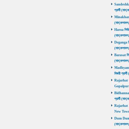
Sandeshkhal
প্রার্থী (ন
Minakhan নি
(নাম)ফলাফল
Haroa নির্বা
(নাম)ফলাফল
Deganga নির্
(নাম)ফলাফল
Barasat নির্
(নাম)ফলাফল
Madhyamgra
বিজয়ী প্রার
Rajarhat Go
Gopalpur ব
Bidhannagar
প্রার্থী (ন
Rajarhat N
New Town ব
Dum Dum নির
(নাম)ফলাফল