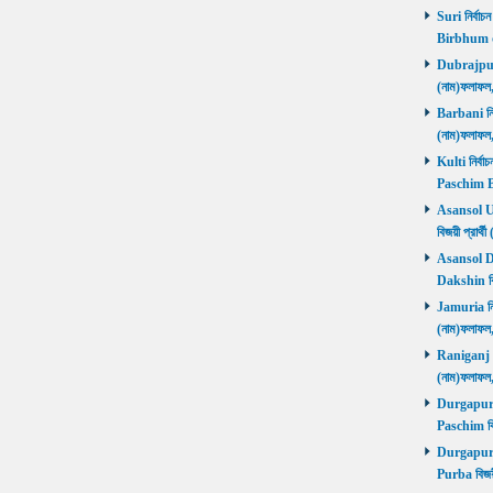
Suri নির্বাচ
Birbhum 
Dubrajpur ন
(নাম)ফলাফ
Barbani নির্
(নাম)ফলাফ
Kulti নির্বা
Paschim 
Asansol Utt
বিজয়ী প্রা
Asansol Dak
Dakshin বি
Jamuria নির্
(নাম)ফলাফ
Raniganj নির
(নাম)ফলাফ
Durgapur P
Paschim বি
Durgapur P
Purba বিজয়