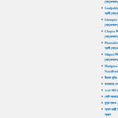
(নাম)ফলাফল
Goalpokhar 
প্রার্থী (ন
Islampur নির
(নাম)ফলাফল
Chopra নির্ব
(নাম)ফলাফল
Phansidewa 
প্রার্থী (ন
Siliguri নির্
(নাম)ফলাফল
Matigara-Na
Naxalbari ব
ধীরধাম মন্দির
কলকাতার বেলু
২০১৪ সালে মোদ
মোদি সরকারে
মুদ্রা ব্যাংক
প্রধান মন্ত্র
প্রকল্প