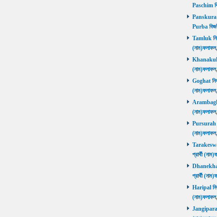
Paschim বি
Panskura P
Purba বিজয়
Tamluk নির্ব
(নাম)ফলাফ
Khanakul নি
(নাম)ফলাফল
Goghat নির্ব
(নাম)ফলাফল
Arambagh নি
(নাম)ফলাফল
Pursurah নির
(নাম)ফলাফল
Tarakeswar 
প্রার্থী (ন
Dhanekhali 
প্রার্থী (ন
Haripal নির্
(নাম)ফলাফল
Jangipara নি