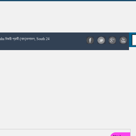
Falta বিজয়ী প্রার্থী (নাম)ফলাফল, South 24