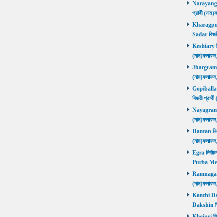
Narayangar
প্রার্থী (
Kharagpur 
Sadar বিজয়
Keshiary নির
(নাম)ফলাফ
Jhargram নির
(নাম)ফলাফল
Gopiballavp
বিজয়ী প্রার
Nayagram নি
(নাম)ফলাফল
Dantan নির্ব
(নাম)ফলাফ
Egra নির্বাচ
Purba Med
Ramnagar নি
(নাম)ফলাফ
Kanthi Daks
Dakshin বি
Khejuri নির্