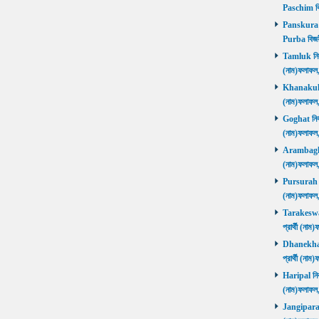
Paschim বি
Panskura P
Purba বিজয়
Tamluk নির্ব
(নাম)ফলাফ
Khanakul নি
(নাম)ফলাফল
Goghat নির্ব
(নাম)ফলাফল
Arambagh নি
(নাম)ফলাফল
Pursurah নির
(নাম)ফলাফল
Tarakeswar 
প্রার্থী (ন
Dhanekhali 
প্রার্থী (ন
Haripal নির্
(নাম)ফলাফল
Jangipara নি