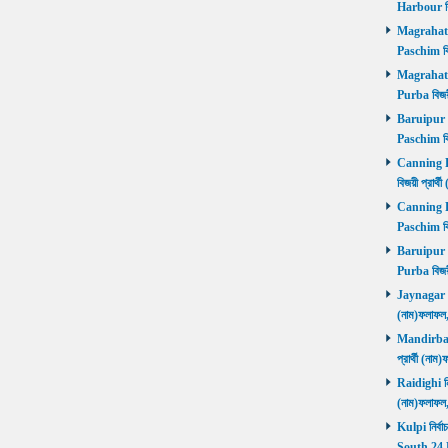
Harbour বি
Magrahat P
Paschim বি
Magrahat P
Purba বিজয়
Baruipur Pa
Paschim বি
Canning Pu
বিজয়ী প্রার
Canning Pa
Paschim বি
Baruipur Pu
Purba বিজয়
Jaynagar নির
(নাম)ফলাফল
Mandirbazar
প্রার্থী (ন
Raidighi নির
(নাম)ফলাফল
Kulpi নির্বা
South 24 