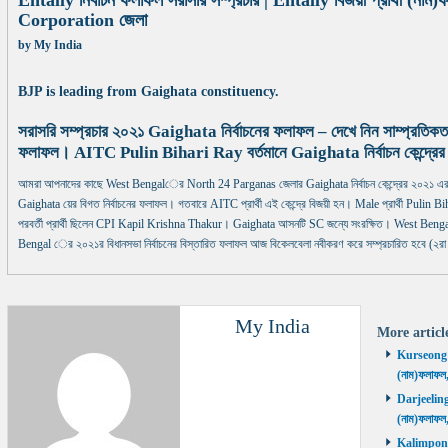
Entally নির্বাচন ফলাফল সরাসরি সম্প্রচার | Entally বিজয়ী প্রার্থী (ন
Corporation জেলা
by
My India
BJP is leading from Gaighata constituency.
সরাসরি সম্প্রচার ২০২১ Gaighata নির্বাচনের ফলাফল – দেখে নিন সাম্প্রতিক
ফলাফল। AITC Pulin Bihari Ray বর্তমানে Gaighata নির্বাচন কেন্দ্রের 
আমরা আপনাদের কাছে West Bengalের North 24 Parganas জেলার Gaighata নির্বাচন কেন্দ্রের ২০২১ এর 
Gaighata য়ের বিগত নির্বাচনের ফলাফল। গতবারে AITC প্রার্থী এই কেন্দ্রে বিজয়ী হন। Male প্রার্থী Pulin Biha
পরবর্তী প্রার্থী ছিলেন CPI Kapil Krishna Thakur। Gaighata আসনটি SC জন্যে সংরক্ষিত। West Bengal
Bengal ের ২০২১র বিধানসভা নির্বাচনের বিস্তারিত ফলাফল আজ বিকেলবেলা নবীকরণ করে সম্প্রচারিত হবে (২রা
My India
More artic
Kurseong নির
(নাম)ফলাফল
Darjeeling ন
(নাম)ফলাফল
Kalimpong ন