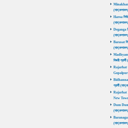
Minakhan নি
(নাম)ফলাফল
Haroa নির্বা
(নাম)ফলাফল
Deganga নির্
(নাম)ফলাফল
Barasat নির্
(নাম)ফলাফল
Madhyamgra
বিজয়ী প্রার
Rajarhat Go
Gopalpur ব
Bidhannagar
প্রার্থী (ন
Rajarhat N
New Town ব
Dum Dum নির
(নাম)ফলাফল
Baranagar নি
(নাম)ফলাফল