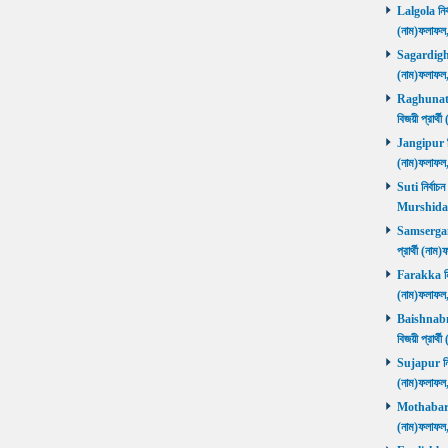
Lalgola নির্
(নাম)ফলাফ
Sagardighi ন
(নাম)ফলাফ
Raghunathg
বিজয়ী প্রার
Jangipur নির
(নাম)ফলাফ
Suti নির্বাচ
Murshida
Samserganj 
প্রার্থী (ন
Farakka নির্
(নাম)ফলাফ
Baishnabna
বিজয়ী প্রার
Sujapur নির্
(নাম)ফলাফল
Mothabari নি
(নাম)ফলাফল