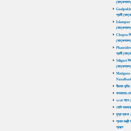
(নাম)ফলাফল
Goalpokhar 
প্রার্থী (ন
Islampur নির
(নাম)ফলাফল
Chopra নির্ব
(নাম)ফলাফল
Phansidewa 
প্রার্থী (ন
Siliguri নির্
(নাম)ফলাফল
Matigara-Na
Naxalbari ব
ধীরধাম মন্দির
কলকাতার বেলু
২০১৪ সালে মোদ
মোদি সরকারে
মুদ্রা ব্যাংক
প্রধান মন্ত্র
প্রকল্প