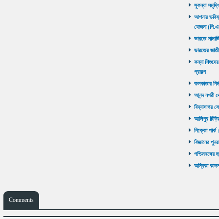
সুকন্যা সমৃদ্
আপনার ভবিষ্যৎ
যোজনা (পি.এ
ভারতে সামাজ
ভারতের জাতী
কন্যা শিশুদের
প্রকল্প
কলকাতার নির্ম
আনন্দ নগরী থ
বিদ্যাসাগর সে
আলিপুর চিড়িয়
নিক্কো পার্ক 
বিজ্ঞানের পুনর
পশ্চিমবঙ্গের 
অম্বিকা কালনা
Comments