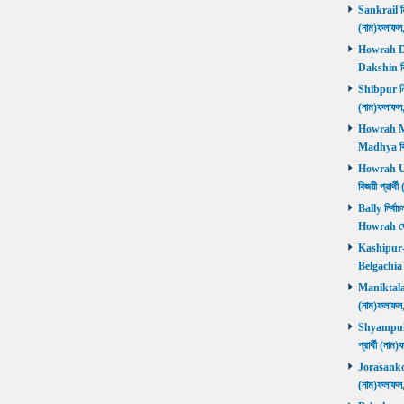
Sankrail নির
(নাম)ফলাফ
Howrah Dak
Dakshin বিজ
Shibpur নির্
(নাম)ফলাফ
Howrah Mad
Madhya বিজ
Howrah Utt
বিজয়ী প্রার
Bally নির্বা
Howrah জ
Kashipur-Be
Belgachia ব
Maniktala নি
(নাম)ফলাফল
Shyampukur
প্রার্থী (ন
Jorasanko নি
(নাম)ফলাফল