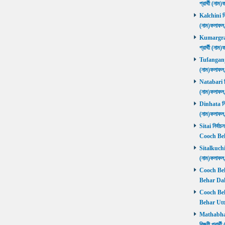
প্রার্থী (ন
Kalchini নির
(নাম)ফলাফল
Kumargram 
প্রার্থী (ন
Tufanganj নি
(নাম)ফলাফ
Natabari নির
(নাম)ফলাফ
Dinhata নির্
(নাম)ফলাফ
Sitai নির্বাচ
Cooch Beh
Sitalkuchi ন
(নাম)ফলাফ
Cooch Beha
Behar Daks
Cooch Behar
Behar Utta
Mathabhang
বিজয়ী প্রার