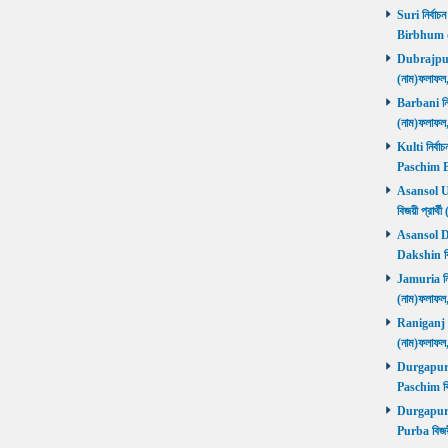
Suri নির্বাচ
Birbhum 
Dubrajpur ন
(নাম)ফলাফ
Barbani নির্
(নাম)ফলাফ
Kulti নির্বা
Paschim 
Asansol Utt
বিজয়ী প্রা
Asansol Dak
Dakshin বি
Jamuria নির্
(নাম)ফলাফ
Raniganj নির
(নাম)ফলাফ
Durgapur P
Paschim বি
Durgapur P
Purba বিজয়