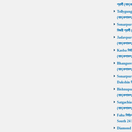
প্রার্থী (ন
Tollygunge ন
(নাম)ফলাফল
Sonarpur U
বিজয়ী প্রার
Jadavpur নির
(নাম)ফলাফল
Kasba নির্বা
(নাম)ফলাফল
Bhangore নির
(নাম)ফলাফল
Sonarpur D
Dakshin বি
Bishnupur ন
(নাম)ফলাফল
Satgachia নি
(নাম)ফলাফল
Falta নির্বা
South 24 
Diamond Ha