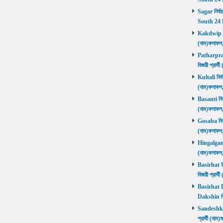
Sagar নির্বা
South 24 
Kakdwip নির
(নাম)ফলাফল
Patharprati
বিজয়ী প্রার
Kultali নির্ব
(নাম)ফলাফল
Basanti নির্
(নাম)ফলাফল
Gosaba নির্ব
(নাম)ফলাফল
Hingalganj ন
(নাম)ফলাফল
Basirhat Ut
বিজয়ী প্রার
Basirhat Da
Dakshin বি
Sandeshkhal
প্রার্থী (ন