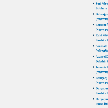
Suri নির্বাচ
Birbhum 
Dubrajpur ন
(নাম)ফলাফ
Barbani নির্
(নাম)ফলাফ
Kulti নির্বা
Paschim 
Asansol Utt
বিজয়ী প্রা
Asansol Dak
Dakshin বি
Jamuria নির্
(নাম)ফলাফ
Raniganj নির
(নাম)ফলাফ
Durgapur P
Paschim বি
Durgapur P
Purba বিজয়