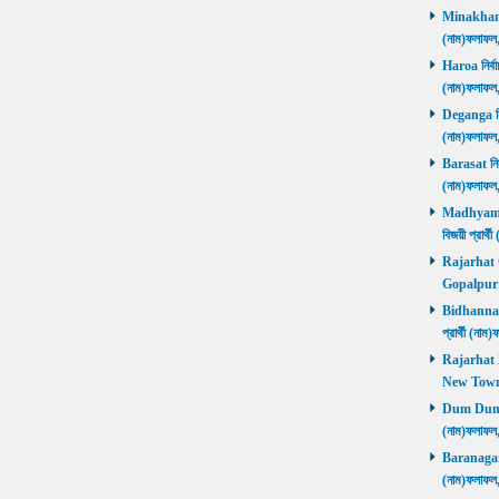
Minakhan নি
(নাম)ফলাফল
Haroa নির্বা
(নাম)ফলাফল
Deganga নির্
(নাম)ফলাফল
Barasat নির্
(নাম)ফলাফল
Madhyamgra
বিজয়ী প্রার
Rajarhat Go
Gopalpur ব
Bidhannagar
প্রার্থী (ন
Rajarhat N
New Town ব
Dum Dum নির
(নাম)ফলাফল
Baranagar নি
(নাম)ফলাফল