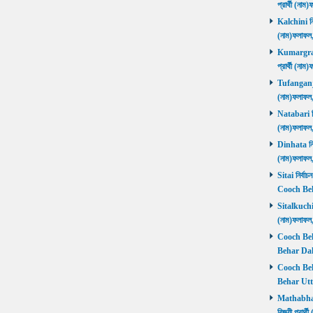
প্রার্থী (ন
Kalchini নির
(নাম)ফলাফল
Kumargram 
প্রার্থী (ন
Tufanganj নি
(নাম)ফলাফ
Natabari নির
(নাম)ফলাফ
Dinhata নির্
(নাম)ফলাফ
Sitai নির্বাচ
Cooch Beh
Sitalkuchi ন
(নাম)ফলাফ
Cooch Beha
Behar Daks
Cooch Behar
Behar Utta
Mathabhang
বিজয়ী প্রার