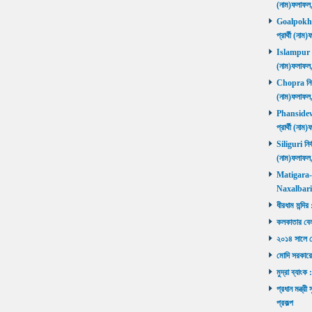
(নাম)ফলাফল
Goalpokhar 
প্রার্থী (ন
Islampur নির
(নাম)ফলাফল
Chopra নির্ব
(নাম)ফলাফল
Phansidewa 
প্রার্থী (ন
Siliguri নির্
(নাম)ফলাফল
Matigara-Na
Naxalbari ব
ধীরধাম মন্দির
কলকাতার বেলু
২০১৪ সালে মোদ
মোদি সরকারে
মুদ্রা ব্যাংক
প্রধান মন্ত্র
প্রকল্প