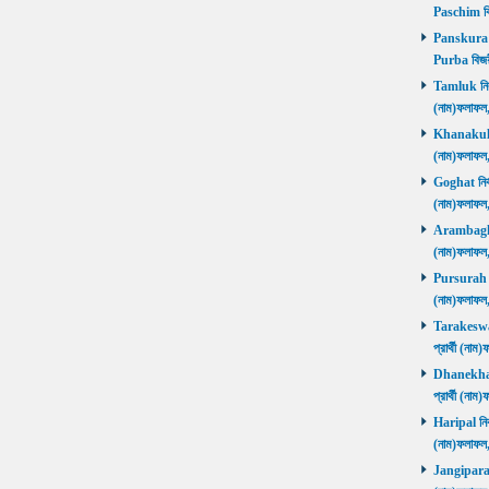
Paschim বি
Panskura P
Purba বিজয়
Tamluk নির্ব
(নাম)ফলাফ
Khanakul নি
(নাম)ফলাফল
Goghat নির্ব
(নাম)ফলাফল
Arambagh নি
(নাম)ফলাফল
Pursurah নির
(নাম)ফলাফল
Tarakeswar 
প্রার্থী (ন
Dhanekhali 
প্রার্থী (ন
Haripal নির্
(নাম)ফলাফল
Jangipara নি