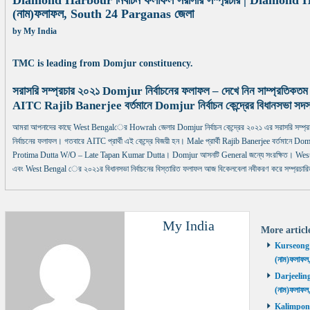
Diamond Harbour নির্বাচন ফলাফল সরাসরি সম্প্রচার | Diamond Har
(নাম)ফলাফল, South 24 Parganas জেলা
by
My India
TMC is leading from Domjur constituency.
সরাসরি সম্প্রচার ২০২১ Domjur নির্বাচনের ফলাফল – দেখে নিন সাম্প্রতিকত
AITC Rajib Banerjee বর্তমানে Domjur নির্বাচন কেন্দ্রের বিধানসভা সদস
আমরা আপনাদের কাছে West Bengalের Howrah জেলার Domjur নির্বাচন কেন্দ্রের ২০২১ এর সরাসরি সম্প্
নির্বাচনের ফলাফল। গতবারে AITC প্রার্থী এই কেন্দ্রে বিজয়ী হন। Male প্রার্থী Rajib Banerjee বর্তমানে Domjur 
Protima Dutta W/O – Late Tapan Kumar Dutta। Domjur আসনটি General জন্যে সংরক্ষিত। West Ben
এবং West Bengal ের ২০২১র বিধানসভা নির্বাচনের বিস্তারিত ফলাফল আজ বিকেলবেলা নবীকরণ করে সম্প্রচারি
My India
More artic
Kurseong নির
(নাম)ফলাফল
Darjeeling ন
(নাম)ফলাফল
Kalimpong ন