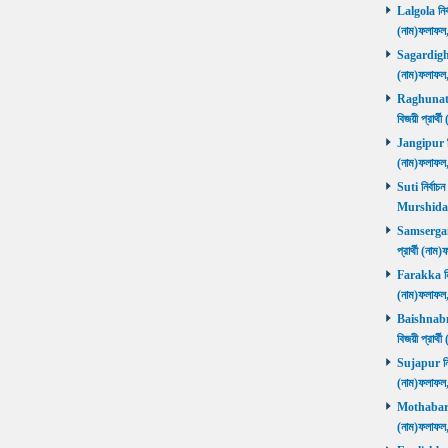
Lalgola নির্
(নাম)ফলাফ
Sagardighi ন
(নাম)ফলাফ
Raghunathg
বিজয়ী প্রার
Jangipur নির
(নাম)ফলাফ
Suti নির্বাচ
Murshida
Samserganj 
প্রার্থী (ন
Farakka নির্
(নাম)ফলাফ
Baishnabna
বিজয়ী প্রার
Sujapur নির্
(নাম)ফলাফল
Mothabari নি
(নাম)ফলাফল