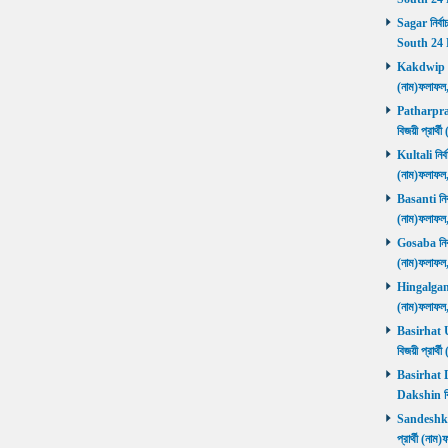
Sagar নির্বা
South 24 
Kakdwip নির
(নাম)ফলাফল
Patharprati
বিজয়ী প্রার
Kultali নির্ব
(নাম)ফলাফল
Basanti নির্
(নাম)ফলাফল
Gosaba নির্ব
(নাম)ফলাফল
Hingalganj ন
(নাম)ফলাফল
Basirhat Ut
বিজয়ী প্রার
Basirhat Da
Dakshin বি
Sandeshkhal
প্রার্থী (ন