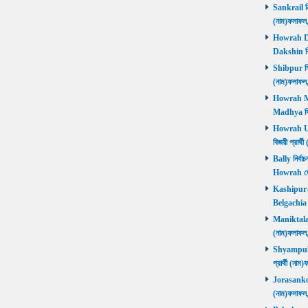
Sankrail নির
(নাম)ফলাফ
Howrah Dak
Dakshin বিজ
Shibpur নির্
(নাম)ফলাফ
Howrah Mad
Madhya বিজ
Howrah Utt
বিজয়ী প্রার
Bally নির্বা
Howrah জ
Kashipur-Be
Belgachia ব
Maniktala নি
(নাম)ফলাফল
Shyampukur
প্রার্থী (ন
Jorasanko নি
(নাম)ফলাফল