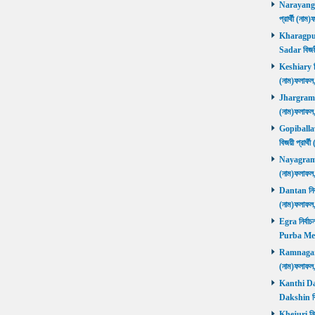
Narayangar
প্রার্থী (
Kharagpur 
Sadar বিজয়
Keshiary নির
(নাম)ফলাফ
Jhargram নির
(নাম)ফলাফল
Gopiballavp
বিজয়ী প্রার
Nayagram নি
(নাম)ফলাফল
Dantan নির্ব
(নাম)ফলাফ
Egra নির্বাচ
Purba Med
Ramnagar নি
(নাম)ফলাফ
Kanthi Daks
Dakshin বি
Khejuri নির্