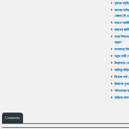
সুকন্যা সমৃদ্
আপনার ভবিষ্যৎ
যোজনা (পি.এ
ভারতে সামাজ
ভারতের জাতী
কন্যা শিশুদের
প্রকল্প
কলকাতার নির্ম
আনন্দ নগরী থ
বিদ্যাসাগর সে
আলিপুর চিড়িয়
নিক্কো পার্ক 
বিজ্ঞানের পুনর
পশ্চিমবঙ্গের 
অম্বিকা কালনা
Comments