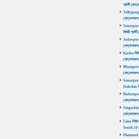
প্রার্থী (ন
Tollygunge ন
(নাম)ফলাফল
Sonarpur U
বিজয়ী প্রার
Jadavpur নির
(নাম)ফলাফল
Kasba নির্বা
(নাম)ফলাফল
Bhangore নির
(নাম)ফলাফল
Sonarpur D
Dakshin বি
Bishnupur ন
(নাম)ফলাফল
Satgachia নি
(নাম)ফলাফল
Falta নির্বা
South 24 
Diamond Ha