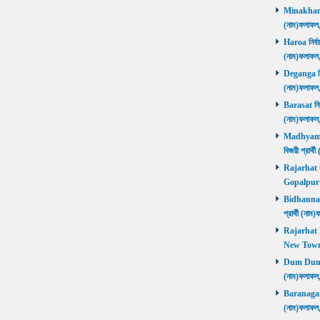
Minakhan নি
(নাম)ফলাফল
Haroa নির্বা
(নাম)ফলাফল
Deganga নির্
(নাম)ফলাফল
Barasat নির্
(নাম)ফলাফল
Madhyamgra
বিজয়ী প্রার
Rajarhat Go
Gopalpur ব
Bidhannagar
প্রার্থী (ন
Rajarhat N
New Town ব
Dum Dum নির
(নাম)ফলাফল
Baranagar নি
(নাম)ফলাফল