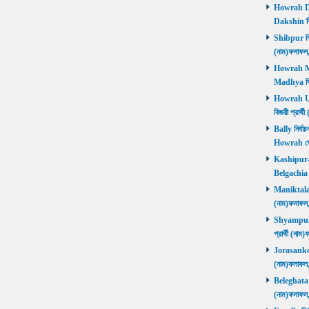
Howrah Dak
Dakshin বিজ
Shibpur নির্
(নাম)ফলাফ
Howrah Mad
Madhya বিজ
Howrah Utt
বিজয়ী প্রার
Bally নির্বা
Howrah জ
Kashipur-Be
Belgachia ব
Maniktala নি
(নাম)ফলাফল
Shyampukur
প্রার্থী (ন
Jorasanko নি
(নাম)ফলাফল
Beleghata নি
(নাম)ফলাফ