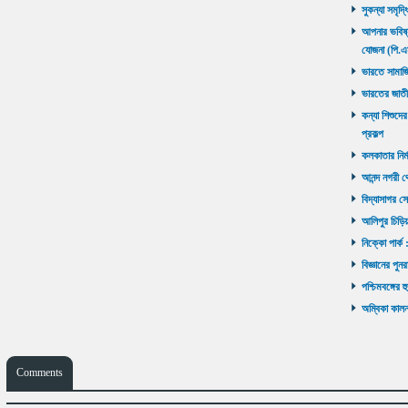
সুকন্যা সমৃদ্
আপনার ভবিষ্যৎ
যোজনা (পি.এ
ভারতে সামাজ
ভারতের জাতী
কন্যা শিশুদের
প্রকল্প
কলকাতার নির্ম
আনন্দ নগরী থ
বিদ্যাসাগর সে
আলিপুর চিড়িয়
নিক্কো পার্ক 
বিজ্ঞানের পুনর
পশ্চিমবঙ্গের 
অম্বিকা কালনা
Comments