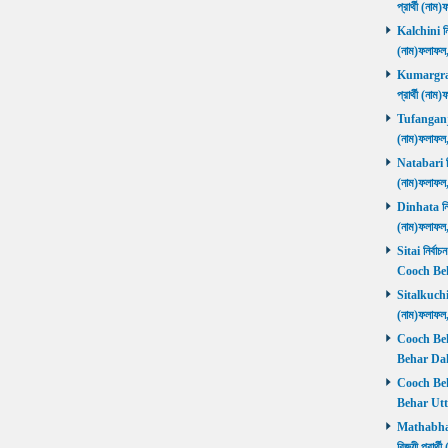
প্রার্থী (ন
Kalchini নির
(নাম)ফলাফল
Kumargram 
প্রার্থী (ন
Tufanganj নি
(নাম)ফলাফ
Natabari নির
(নাম)ফলাফ
Dinhata নির্
(নাম)ফলাফ
Sitai নির্বাচ
Cooch Beh
Sitalkuchi ন
(নাম)ফলাফ
Cooch Beha
Behar Daks
Cooch Behar
Behar Utta
Mathabhang
বিজয়ী প্রার