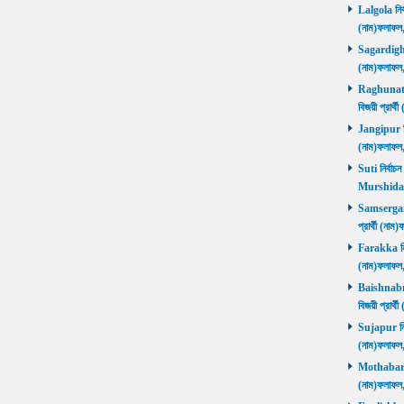
Lalgola নির্
(নাম)ফলাফ
Sagardighi ন
(নাম)ফলাফ
Raghunathg
বিজয়ী প্রার
Jangipur নির
(নাম)ফলাফ
Suti নির্বাচ
Murshida
Samserganj 
প্রার্থী (ন
Farakka নির্
(নাম)ফলাফ
Baishnabna
বিজয়ী প্রার
Sujapur নির্
(নাম)ফলাফল
Mothabari নি
(নাম)ফলাফল