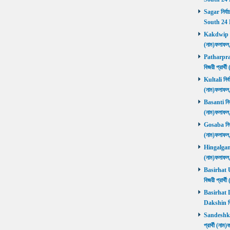
Sagar নির্বা
South 24 
Kakdwip নির
(নাম)ফলাফল
Patharprati
বিজয়ী প্রার
Kultali নির্ব
(নাম)ফলাফল
Basanti নির্
(নাম)ফলাফল
Gosaba নির্ব
(নাম)ফলাফল
Hingalganj ন
(নাম)ফলাফল
Basirhat Ut
বিজয়ী প্রার
Basirhat Da
Dakshin বি
Sandeshkhal
প্রার্থী (ন