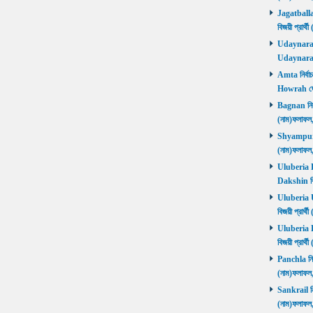
Jagatballav
বিজয়ী প্রার
Udaynarayan
Udaynaraya
Amta নির্বাচ
Howrah জ
Bagnan নির্ব
(নাম)ফলাফ
Shyampur নি
(নাম)ফলাফ
Uluberia Da
Dakshin বিজ
Uluberia Ut
বিজয়ী প্রার
Uluberia Pu
বিজয়ী প্রার
Panchla নির্
(নাম)ফলাফ
Sankrail নির
(নাম)ফলাফ