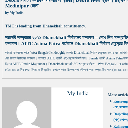
Debra নির্বাচন ফলাফল সরাসরি সম্প্রচার | Debra বিজয়ী প্রার্থী (নাম
Medinipur জেলা
by
My India
TMC is leading from Dhanekhali constituency.
সরাসরি সম্প্রচার ২০২১ Dhanekhali নির্বাচনের ফলাফল – দেখে নিন সাম্প্রত
ফলাফল। AITC Asima Patra বর্তমানে Dhanekhali নির্বাচন কেন্দ্রের বি
আমরা আপনাদের কাছে West Bengalের Hooghly জেলার Dhanekhali নির্বাচন কেন্দ্রের ২০২১ এর সরাসরি 
য়ের বিগত নির্বাচনের ফলাফল। গতবারে AITC প্রার্থী এই কেন্দ্রে বিজয়ী হন। Female প্রার্থী Asima Patra বর্তমানে
ছিলেন AIFB Pradip Majumdar। Dhanekhali আসনটি SC জন্যে সংরক্ষিত। West Bengal ের বর্তমান মু
ের ২০২১র বিধানসভা নির্বাচনের বিস্তারিত ফলাফল আজ বিকেলবেলা নবীকরণ করে সম্প্রচারিত হবে (২রা মে, ২০২
My India
More artic
Kurseong নির
(নাম)ফলাফল
Darjeeling ন
(নাম)ফলাফল
Kalimpong ন