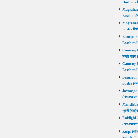
Harbour বি
Magrahat P
Paschim বি
Magrahat P
Purba বিজয়
Baruipur Pa
Paschim বি
Canning Pu
বিজয়ী প্রার
Canning Pa
Paschim বি
Baruipur Pu
Purba বিজয়
Jaynagar নির
(নাম)ফলাফল
Mandirbazar
প্রার্থী (ন
Raidighi নির
(নাম)ফলাফল
Kulpi নির্বা
South 24 