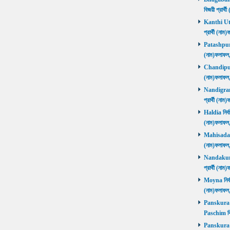
বিজয়ী প্রার
Kanthi Utta
প্রার্থী (ন
Patashpur নি
(নাম)ফলাফ
Chandipur ন
(নাম)ফলাফ
Nandigram ন
প্রার্থী (ন
Haldia নির্ব
(নাম)ফলাফ
Mahisadal নি
(নাম)ফলাফ
Nandakumar
প্রার্থী (ন
Moyna নির্বা
(নাম)ফলাফ
Panskura P
Paschim বি
Panskura P