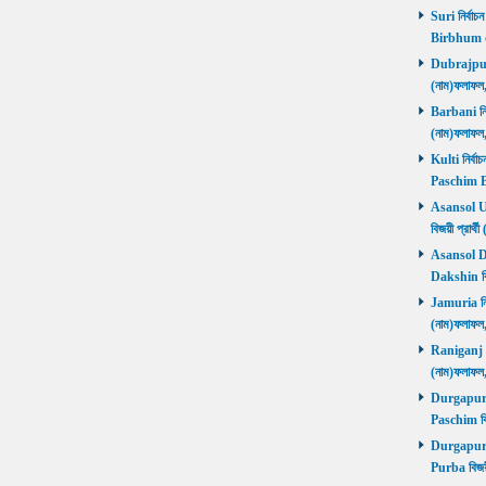
Suri নির্বাচ
Birbhum 
Dubrajpur ন
(নাম)ফলাফ
Barbani নির্
(নাম)ফলাফ
Kulti নির্বা
Paschim 
Asansol Utt
বিজয়ী প্রা
Asansol Dak
Dakshin বি
Jamuria নির্
(নাম)ফলাফ
Raniganj নির
(নাম)ফলাফ
Durgapur P
Paschim বি
Durgapur P
Purba বিজয়