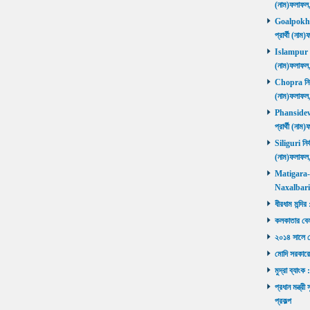
(নাম)ফলাফল
Goalpokhar 
প্রার্থী (ন
Islampur নির
(নাম)ফলাফল
Chopra নির্ব
(নাম)ফলাফল
Phansidewa 
প্রার্থী (ন
Siliguri নির্
(নাম)ফলাফল
Matigara-Na
Naxalbari ব
ধীরধাম মন্দির
কলকাতার বেলু
২০১৪ সালে মোদ
মোদি সরকারে
মুদ্রা ব্যাংক
প্রধান মন্ত্র
প্রকল্প