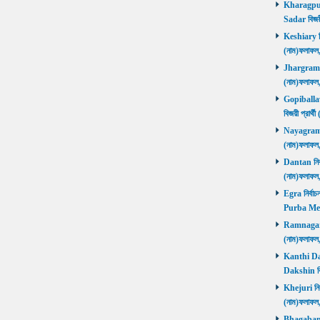
Kharagpur 
Sadar বিজয়
Keshiary নির
(নাম)ফলাফ
Jhargram নির
(নাম)ফলাফল
Gopiballavp
বিজয়ী প্রার
Nayagram নি
(নাম)ফলাফল
Dantan নির্ব
(নাম)ফলাফ
Egra নির্বাচ
Purba Med
Ramnagar নি
(নাম)ফলাফ
Kanthi Daks
Dakshin বি
Khejuri নির্
(নাম)ফলাফ
Bhagabanpu