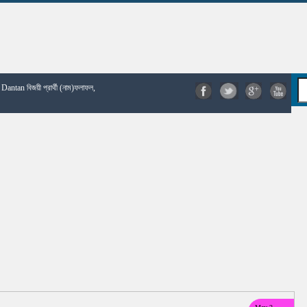
 Dantan বিজয়ী প্রার্থী (নাম)ফলাফল,