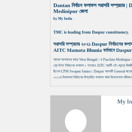
Dantan নির্বাচন ফলাফল সরাসরি সম্প্রচার |
Medinipur জেলা
by
My India
TMC is leading from Daspur constituency.
সরাসরি সম্প্রচার ২০২১ Daspur নির্বাচনের ফল
AITC Mamata Bhunia বর্তমানে Daspur নির্ব
আমরা আপনাদের কাছে West Bengalের Paschim Medinipur জেলার 
য়ের বিগত নির্বাচনের ফলাফল। গতবারে AITC প্রার্থী এই কেন্দ্রে বিজয়ী
ছিলেন CPM Swapan Santra। Daspur আসনটি General জন্যে সংর
২০২১র বিধানসভা নির্বাচনের বিস্তারিত ফলাফল আজ বিকেলবেলা নবীকরণ
My In