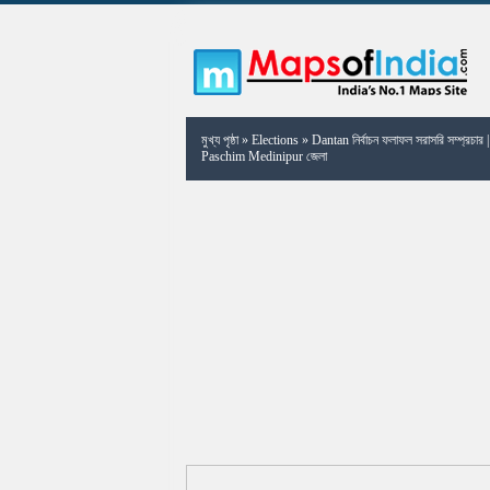
মুখ্য পৃষ্ঠা
»
Elections
»
Dantan নির্বাচন ফলাফল সরাসরি সম্প্রচার |
Paschim Medinipur জেলা