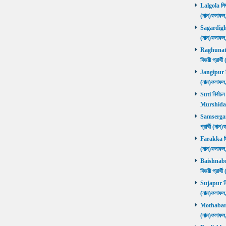
Lalgola নির্
(নাম)ফলাফ
Sagardighi ন
(নাম)ফলাফ
Raghunathg
বিজয়ী প্রার
Jangipur নির
(নাম)ফলাফ
Suti নির্বাচ
Murshida
Samserganj 
প্রার্থী (ন
Farakka নির্
(নাম)ফলাফ
Baishnabna
বিজয়ী প্রার
Sujapur নির্
(নাম)ফলাফল
Mothabari নি
(নাম)ফলাফল