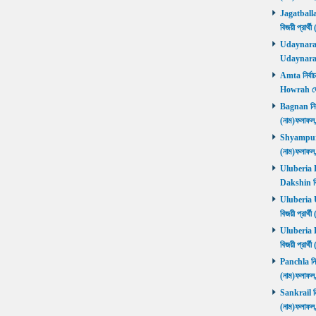
Jagatballav
বিজয়ী প্রার
Udaynarayan
Udaynaraya
Amta নির্বাচ
Howrah জ
Bagnan নির্ব
(নাম)ফলাফ
Shyampur নি
(নাম)ফলাফ
Uluberia Da
Dakshin বিজ
Uluberia Ut
বিজয়ী প্রার
Uluberia Pu
বিজয়ী প্রার
Panchla নির্
(নাম)ফলাফ
Sankrail নির
(নাম)ফলাফ