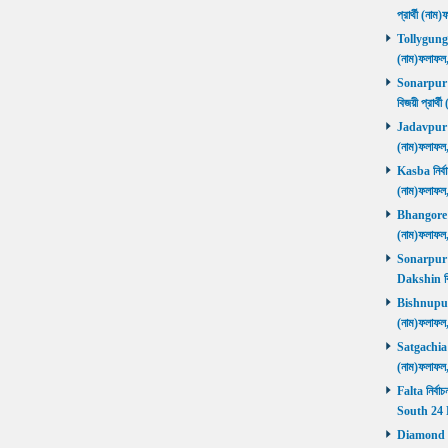
প্রার্থী (ন
Tollygunge ন
(নাম)ফলাফল
Sonarpur U
বিজয়ী প্রার
Jadavpur নির
(নাম)ফলাফল
Kasba নির্বা
(নাম)ফলাফল
Bhangore নির
(নাম)ফলাফল
Sonarpur D
Dakshin বি
Bishnupur ন
(নাম)ফলাফল
Satgachia নি
(নাম)ফলাফল
Falta নির্বা
South 24 
Diamond Ha