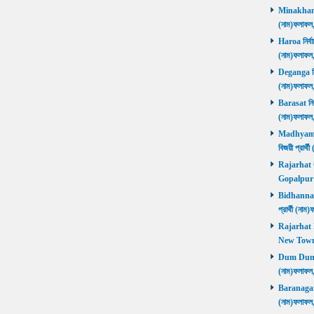
Minakhan নি
(নাম)ফলাফল
Haroa নির্বা
(নাম)ফলাফল
Deganga নির্
(নাম)ফলাফল
Barasat নির্
(নাম)ফলাফল
Madhyamgra
বিজয়ী প্রার
Rajarhat Go
Gopalpur ব
Bidhannagar
প্রার্থী (ন
Rajarhat N
New Town ব
Dum Dum নির
(নাম)ফলাফল
Baranagar নি
(নাম)ফলাফল