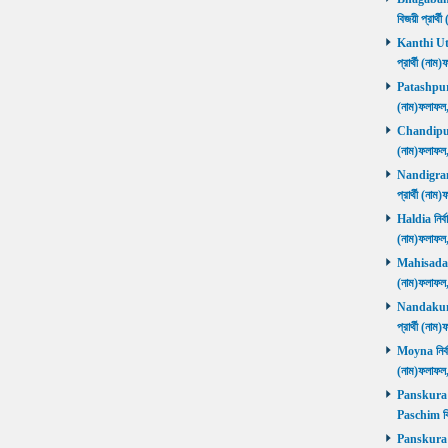
বিজয়ী প্রার
Kanthi Utta
প্রার্থী (ন
Patashpur নি
(নাম)ফলাফ
Chandipur ন
(নাম)ফলাফ
Nandigram ন
প্রার্থী (ন
Haldia নির্ব
(নাম)ফলাফ
Mahisadal নি
(নাম)ফলাফ
Nandakumar
প্রার্থী (ন
Moyna নির্বা
(নাম)ফলাফ
Panskura P
Paschim বি
Panskura P