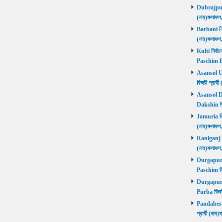
Dubrajpur ন
(নাম)ফলাফ
Barbani নির্
(নাম)ফলাফ
Kulti নির্বা
Paschim 
Asansol Utt
বিজয়ী প্রা
Asansol Dak
Dakshin বি
Jamuria নির্
(নাম)ফলাফ
Raniganj নির
(নাম)ফলাফ
Durgapur P
Paschim বি
Durgapur P
Purba বিজয়
Pandabeswa
প্রার্থী (