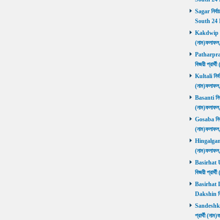
Sagar নির্বা
South 24 
Kakdwip নির
(নাম)ফলাফল
Patharprati
বিজয়ী প্রার
Kultali নির্ব
(নাম)ফলাফল
Basanti নির্
(নাম)ফলাফল
Gosaba নির্ব
(নাম)ফলাফল
Hingalganj ন
(নাম)ফলাফল
Basirhat Ut
বিজয়ী প্রার
Basirhat Da
Dakshin বি
Sandeshkhal
প্রার্থী (ন