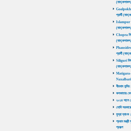
(নাম)ফলাফল
Goalpokhar 
প্রার্থী (ন
Islampur নির
(নাম)ফলাফল
Chopra নির্ব
(নাম)ফলাফল
Phansidewa 
প্রার্থী (ন
Siliguri নির্
(নাম)ফলাফল
Matigara-Na
Naxalbari ব
ধীরধাম মন্দির
কলকাতার বেলু
২০১৪ সালে মোদ
মোদি সরকারে
মুদ্রা ব্যাংক
প্রধান মন্ত্র
প্রকল্প