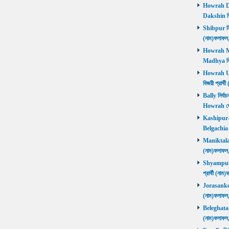
Howrah Dak
Dakshin বিজ
Shibpur নির্
(নাম)ফলাফ
Howrah Mad
Madhya বিজ
Howrah Utt
বিজয়ী প্রার
Bally নির্বা
Howrah জ
Kashipur-Be
Belgachia ব
Maniktala নি
(নাম)ফলাফল
Shyampukur
প্রার্থী (ন
Jorasanko নি
(নাম)ফলাফল
Beleghata নি
(নাম)ফলাফ