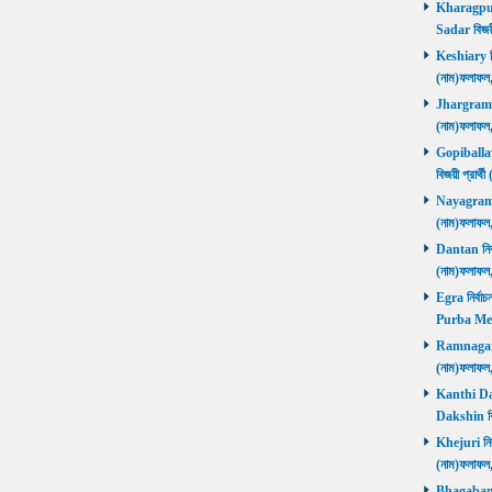
Kharagpur 
Sadar বিজয়
Keshiary নির
(নাম)ফলাফ
Jhargram নির
(নাম)ফলাফল
Gopiballavp
বিজয়ী প্রার
Nayagram নি
(নাম)ফলাফল
Dantan নির্ব
(নাম)ফলাফ
Egra নির্বাচ
Purba Med
Ramnagar নি
(নাম)ফলাফ
Kanthi Daks
Dakshin বি
Khejuri নির্
(নাম)ফলাফ
Bhagabanpu