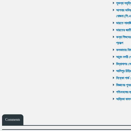
সুকন্যা সমৃদ্
আপনার ভবিষ্যৎ
যোজনা (পি.এ
ভারতে সামাজ
ভারতের জাতী
কন্যা শিশুদের
প্রকল্প
কলকাতার নির্ম
আনন্দ নগরী থ
বিদ্যাসাগর সে
আলিপুর চিড়িয়
নিক্কো পার্ক 
বিজ্ঞানের পুনর
পশ্চিমবঙ্গের 
অম্বিকা কালনা
Comments