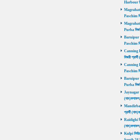
Harbour বি
Magrahat P
Paschim বি
Magrahat P
Purba বিজয়
Baruipur Pa
Paschim বি
Canning Pu
বিজয়ী প্রার
Canning Pa
Paschim বি
Baruipur Pu
Purba বিজয়
Jaynagar নির
(নাম)ফলাফল
Mandirbazar
প্রার্থী (ন
Raidighi নির
(নাম)ফলাফল
Kulpi নির্বা
South 24 