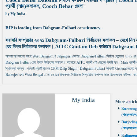
Cooch Behar Dakshin নির্বাচন ফলাফল সরাসরি সম্প্রচার | Cooch
প্রার্থী (নাম)ফলাফল, Cooch Behar জেলা
by
My India
BJP is leading from Dabgram-Fulbari constituency.
সরাসরি সম্প্রচার ২০২১ Dabgram-Fulbari নির্বাচনের ফলাফল – দেখে নি
য়ের বিগত নির্বাচনের ফলাফল। AITC Goutam Deb বর্তমানে Dabgram-Fulba
আমরা আপনাদের কাছে West Bengalের Jalpaiguri জেলার Dabgram-Fulbari নির্বাচন কেন্দ্রের ২০২১ এর 
Dabgram-Fulbari য়ের বিগত নির্বাচনের ফলাফল। গতবারে AITC প্রার্থী এই কেন্দ্রে বিজয়ী হন। Male প্রার্থী
বিধানসভা সদস্য। পরবর্তী প্রার্থী ছিলেন CPM Dilip Singh। Dabgram-Fulbari আসনটি General জন্যে সংর
Banerjee এবং West Bengal ের ২০২১র বিধানসভা নির্বাচনের বিস্তারিত ফলাফল আজ বিকেলবেলা নবীকরণ করে স
My India
More artic
Kurseong নির
(নাম)ফলাফল
Darjeeling ন
(নাম)ফলাফল
Kalimpong ন