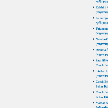
প্রার্থী (ন
Kalchini নির
(নাম)ফলাফল
Kumargram 
প্রার্থী (ন
Tufanganj নি
(নাম)ফলাফ
Natabari নির
(নাম)ফলাফ
Dinhata নির্
(নাম)ফলাফ
Sitai নির্বাচ
Cooch Beh
Sitalkuchi ন
(নাম)ফলাফ
Cooch Beha
Behar Daks
Cooch Behar
Behar Utta
Mathabhang
বিজয়ী প্রার