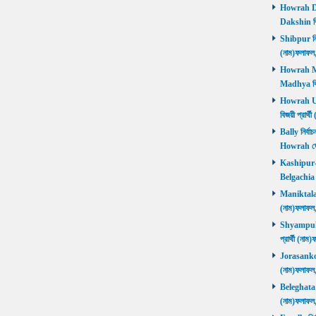
Howrah Dak
Dakshin বিজ
Shibpur নির্
(নাম)ফলাফ
Howrah Mad
Madhya বিজ
Howrah Utt
বিজয়ী প্রার
Bally নির্বা
Howrah জ
Kashipur-Be
Belgachia ব
Maniktala নি
(নাম)ফলাফল
Shyampukur
প্রার্থী (ন
Jorasanko নি
(নাম)ফলাফল
Beleghata নি
(নাম)ফলাফ