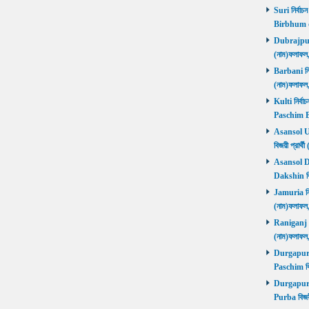
Suri নির্বাচ
Birbhum 
Dubrajpur ন
(নাম)ফলাফ
Barbani নির্
(নাম)ফলাফ
Kulti নির্বা
Paschim 
Asansol Utt
বিজয়ী প্রা
Asansol Dak
Dakshin বি
Jamuria নির্
(নাম)ফলাফ
Raniganj নির
(নাম)ফলাফ
Durgapur P
Paschim বি
Durgapur P
Purba বিজয়