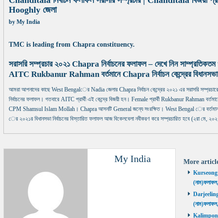
Chanditala নির্বাচন ফলাফল সরাসরি সম্প্রচার | Chanditala বিজয়ী প্রা
Hooghly জেলা
by
My India
TMC is leading from Chapra constituency.
সরাসরি সম্প্রচার ২০২১ Chapra নির্বাচনের ফলাফল – দেখে নিন সাম্প্রতিকত
AITC Rukbanur Rahman বর্তমানে Chapra নির্বাচন কেন্দ্রের বিধানসভা
আমরা আপনাদের কাছে West Bengalের Nadia জেলার Chapra নির্বাচন কেন্দ্রের ২০২১ এর সরাসরি সম্প্রচ
নির্বাচনের ফলাফল। গতবারে AITC প্রার্থী এই কেন্দ্রে বিজয়ী হন। Female প্রার্থী Rukbanur Rahman বর্তমানে Cha
CPM Shamsul Islam Mollah। Chapra আসনটি General জন্যে সংরক্ষিত। West Bengal ের বর্তমান মুখ
ের ২০২১র বিধানসভা নির্বাচনের বিস্তারিত ফলাফল আজ বিকেলবেলা নবীকরণ করে সম্প্রচারিত হবে (২রা মে, ২০২
My India
More artic
Kurseong নির
(নাম)ফলাফল
Darjeeling ন
(নাম)ফলাফল
Kalimpong ন