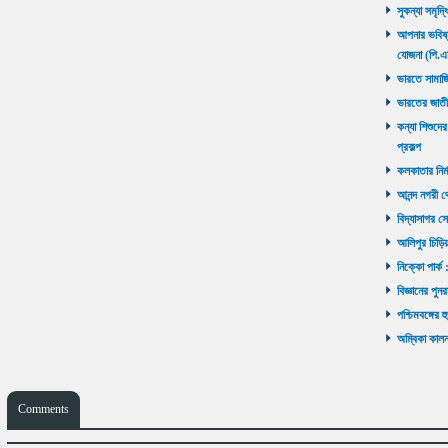
সুকন্যা সমৃদ্
আপনার ভবিষ্যৎ
যোজনা (পি.এ
ভারতে সামাজ
ভারতের জাতী
কন্যা শিশুদের
প্রকল্প
কলকাতার নির্ম
আনন্দ নগরী থ
বিদ্যাসাগর সে
আলিপুর চিড়িয়
নিক্কো পার্ক 
বিজ্ঞানের পুনর
পশ্চিমবঙ্গের 
অম্বিকা কালনা
Comments