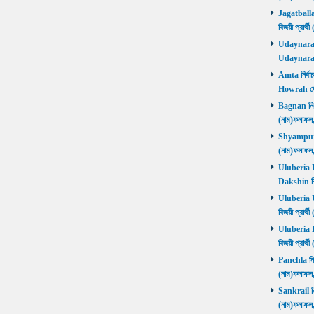
Jagatballav
বিজয়ী প্রার
Udaynarayan
Udaynaraya
Amta নির্বাচ
Howrah জ
Bagnan নির্ব
(নাম)ফলাফ
Shyampur নি
(নাম)ফলাফ
Uluberia Da
Dakshin বিজ
Uluberia Ut
বিজয়ী প্রার
Uluberia Pu
বিজয়ী প্রার
Panchla নির্
(নাম)ফলাফ
Sankrail নির
(নাম)ফলাফ