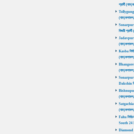
প্রার্থী (ন
Tollygunge ন
(নাম)ফলাফল
Sonarpur U
বিজয়ী প্রার
Jadavpur নির
(নাম)ফলাফল
Kasba নির্বা
(নাম)ফলাফল
Bhangore নির
(নাম)ফলাফল
Sonarpur D
Dakshin বি
Bishnupur ন
(নাম)ফলাফল
Satgachia নি
(নাম)ফলাফল
Falta নির্বা
South 24 
Diamond Ha