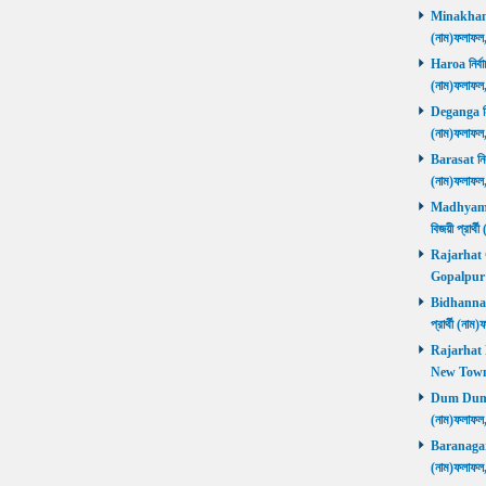
Minakhan নি
(নাম)ফলাফল
Haroa নির্বা
(নাম)ফলাফল
Deganga নির্
(নাম)ফলাফল
Barasat নির্
(নাম)ফলাফল
Madhyamgra
বিজয়ী প্রার
Rajarhat Go
Gopalpur ব
Bidhannagar
প্রার্থী (ন
Rajarhat N
New Town ব
Dum Dum নির
(নাম)ফলাফল
Baranagar নি
(নাম)ফলাফল