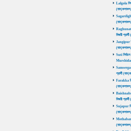
Lalgola নির্
(নাম)ফলাফ
Sagardighi ন
(নাম)ফলাফ
Raghunathg
বিজয়ী প্রার
Jangipur নির
(নাম)ফলাফ
Suti নির্বাচ
Murshida
Samserganj 
প্রার্থী (ন
Farakka নির্
(নাম)ফলাফ
Baishnabna
বিজয়ী প্রার
Sujapur নির্
(নাম)ফলাফল
Mothabari নি
(নাম)ফলাফল