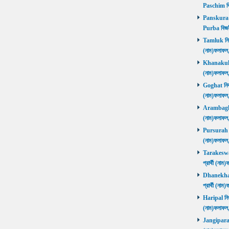
Paschim বি
Panskura P
Purba বিজয়
Tamluk নির্ব
(নাম)ফলাফ
Khanakul নি
(নাম)ফলাফল
Goghat নির্ব
(নাম)ফলাফল
Arambagh নি
(নাম)ফলাফল
Pursurah নির
(নাম)ফলাফল
Tarakeswar 
প্রার্থী (ন
Dhanekhali 
প্রার্থী (ন
Haripal নির্
(নাম)ফলাফল
Jangipara নি