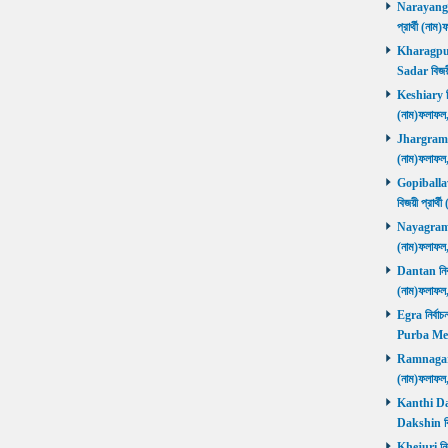
Narayangar
প্রার্থী (
Kharagpur 
Sadar বিজয়
Keshiary নির
(নাম)ফলাফ
Jhargram নির
(নাম)ফলাফল
Gopiballavp
বিজয়ী প্রার
Nayagram নি
(নাম)ফলাফল
Dantan নির্ব
(নাম)ফলাফ
Egra নির্বাচ
Purba Med
Ramnagar নি
(নাম)ফলাফ
Kanthi Daks
Dakshin বি
Khejuri নির্