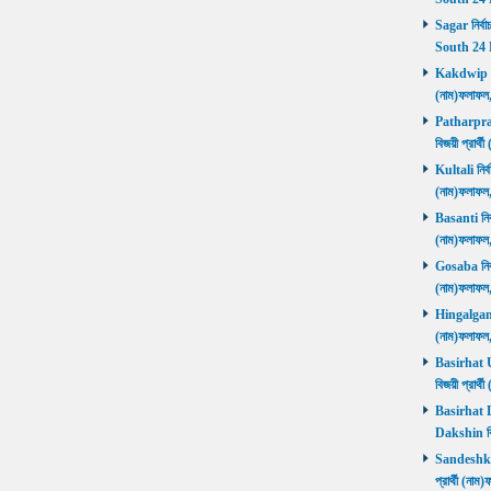
Sagar নির্বা
South 24 
Kakdwip নির
(নাম)ফলাফল
Patharprati
বিজয়ী প্রার
Kultali নির্ব
(নাম)ফলাফল
Basanti নির্
(নাম)ফলাফল
Gosaba নির্ব
(নাম)ফলাফল
Hingalganj ন
(নাম)ফলাফল
Basirhat Ut
বিজয়ী প্রার
Basirhat Da
Dakshin বি
Sandeshkhal
প্রার্থী (ন