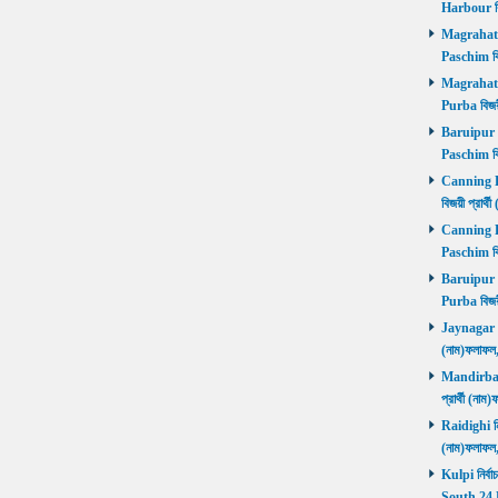
Harbour বি
Magrahat P
Paschim বি
Magrahat P
Purba বিজয়
Baruipur Pa
Paschim বি
Canning Pu
বিজয়ী প্রার
Canning Pa
Paschim বি
Baruipur Pu
Purba বিজয়
Jaynagar নির
(নাম)ফলাফল
Mandirbazar
প্রার্থী (ন
Raidighi নির
(নাম)ফলাফল
Kulpi নির্বা
South 24 