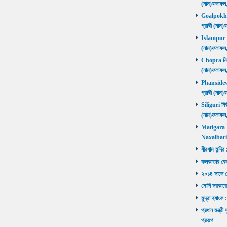
(নাম)ফলাফল
Goalpokhar 
প্রার্থী (ন
Islampur নির
(নাম)ফলাফল
Chopra নির্ব
(নাম)ফলাফল
Phansidewa 
প্রার্থী (ন
Siliguri নির্
(নাম)ফলাফল
Matigara-Na
Naxalbari ব
ধীরধাম মন্দির
কলকাতার বেলু
২০১৪ সালে মোদ
মোদি সরকারে
মুদ্রা ব্যাংক
প্রধান মন্ত্র
প্রকল্প